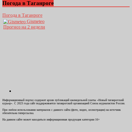
Погода в Таганроге
Погода в Таганроге
Gismeteo
Прогноз на 2 недели
Информационный портал содержит архив публикаций еженедельной газеты «Новый таганрогский
курьер». С 2023 года сайт поддерживается таганрогской организацией Союза журналистов России.
При любом использовании материалов с данного сайта (фото, видео, иллюстрации) на источник
обязательна гиперссылка.
На данном сайте может находиться информационная продукция категории 16+