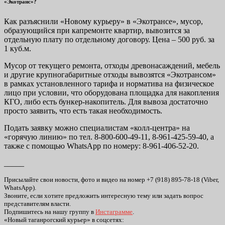
«Экотранс»?
Как разъяснили «Новому курьеру» в «Экотрансе», мусор,
образующийся при капремонте квартир, вывозится за
отдельную плату по отдельному договору. Цена – 500 руб. за
1 куб.м.
Мусор от текущего ремонта, отходы древонасаждений, мебель
и другие крупногабаритные отходы вывозятся «Экотрансом»
в рамках установленного тарифа и норматива на физическое
лицо при условии, что оборудована площадка для накопления
КГО, либо есть бункер-накопитель. Для вывоза достаточно
просто заявить, что есть такая необходимость.
Подать заявку можно специалистам «колл-центра» на
«горячую линию» по тел. 8-800-600-49-11, 8-961-425-59-40, а
также с помощью WhatsApp по номеру: 8-961-406-52-20.
_____
Присылайте свои новости, фото и видео на номер +7 (918) 895-78-18 (Viber,
WhatsApp).
Звоните, если хотите предложить интересную тему или задать вопрос
представителям власти.
Подпишитесь на нашу группу в
Инстаграмме
.
«Новый таганрогский курьер» в соцсетях: