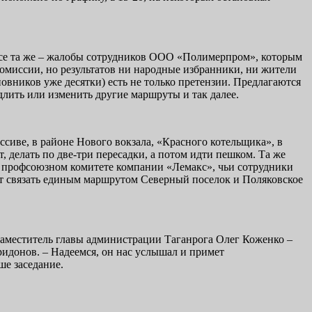
се та же – жалобы сотрудников ООО «Полимерпром», которым
комиссии, но результатов ни народные избранники, ни жители
овников уже десятки) есть не только претензии. Предлагаются
лить или изменить другие маршруты и так далее.
иве, в районе Нового вокзала, «Красного котельщика», в
т, делать по две-три пересадки, а потом идти пешком. Та же
 в профсоюзном комитете компании «Лемакс», чьи сотрудники
т связать единым маршрутом Северный поселок и Поляковское
заместитель главы администрации Таганрога Олег Коженко –
идонов. – Надеемся, он нас услышал и примет
ше заседание.