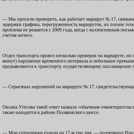
— Мы просили проверить, как работает маршрут № 17, связыв
задержки графика, перегруженность маршруток, их плохое техн
проблема не решается с 2009 года, когда с коллективным пи
счетом ничего.
Отдел транспорта провел несколько проверок на маршруте, но
минут) нарушение временного интервала и небольшое превышен
предъявляются к транспорту, осуществляющему пассажирские 
— Серьезных нарушений на маршруте № 17, свидетельствующих 
Оксана Утесова такой ответ назвала «обычным очковтирательс
также находится в районе Поляковского шоссе.
— Мои сотрудники ездили на 17-м три дня, — подчеркнул Влад