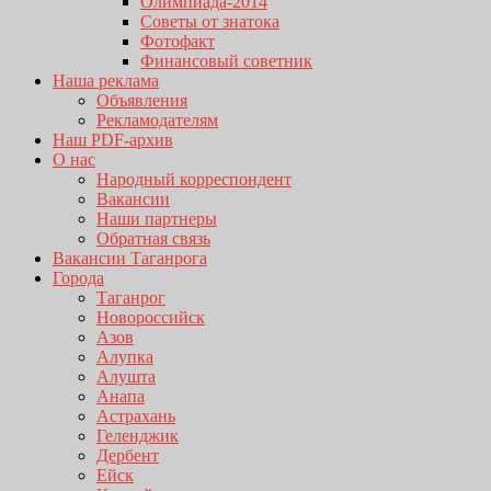
Олимпиада-2014
Советы от знатока
Фотофакт
Финансовый советник
Наша реклама
Объявления
Рекламодателям
Наш PDF-архив
О нас
Народный корреспондент
Вакансии
Наши партнеры
Обратная связь
Вакансии Таганрога
Города
Таганрог
Новороссийск
Азов
Алупка
Алушта
Анапа
Астрахань
Геленджик
Дербент
Ейск