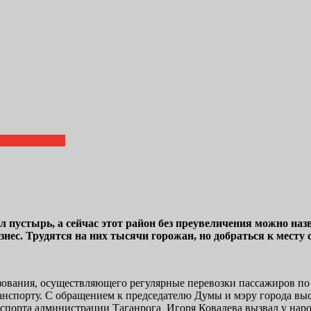
Утёсова О.Ю.
 был пустырь, а сейчас этот район без преувеличения можно 
ес. Трудятся на них тысячи горожан, но добраться к месту 
ования, осуществляющего регулярные перевозки пассажиров по 
нспорту. С обращением к председателю Думы и мэру города выс
анспорта администрации Таганрога Игоря Ковалева вызвал у нар