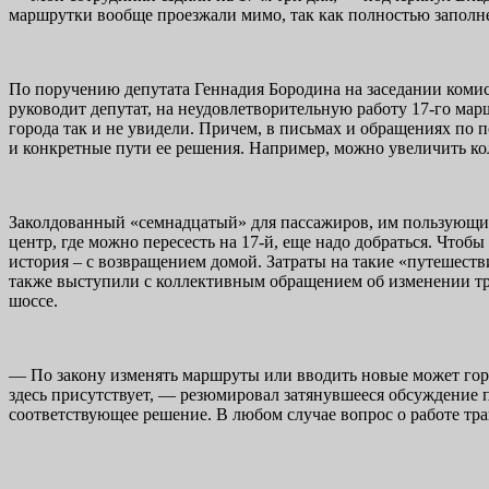
маршрутки вообще проезжали мимо, так как полностью запол
По поручению депутата Геннадия Бородина на заседании ком
руководит депутат, на неудовлетворительную работу 17-го мар
города так и не увидели. Причем, в письмах и обращениях по 
и конкретные пути ее решения. Например, можно увеличить ко
Заколдованный «семнадцатый» для пассажиров, им пользующимс
центр, где можно пересесть на 17-й, еще надо добраться. Чтобы
история – с возвращением домой. Затраты на такие «путешеств
также выступили с коллективным обращением об изменении тр
шоссе.
— По закону изменять маршруты или вводить новые может горо
здесь присутствует, — резюмировал затянувшееся обсуждение 
соответствующее решение. В любом случае вопрос о работе тр