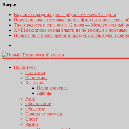
Вчера:
Вкусный праздник День арбуза: отмечаем 3 августа
Памяти великого земляка: цветы, факты и живые слова о
Тихая радость и сила духа: 12 июля — Международный 
XVIII век: эпоха смены власти не по закону, а с помощью
Ночь с 6 на 7 июля: древний праздник огня, воды и цвет
Наши темы
Политика
Экономика
Культура
Наши конкурсы
Афиша
Авто
Образование
Общество
Советы от знатока
Спорт
Разное