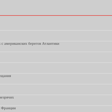
s с американских берегов Атлантики
вещания
незрячих
з Франции