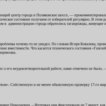
ающий центр города и Поляковское шоссе, — прокомментировал
ическое состояние получаем от избирателей регулярно. В этом 
сьмом в администрацию города обратились таганрожцы, живущие
 проблемы почему-то не увидел. По словам Игоря Ковалева, про
ие вместимости. Что касается технического состояния «Газелей
перевозки.
о его неудовлетворительной работе, нами отмечено не было, —
твом». Собственную и не менее объективную проверку 17-го мар
имир Николаевич. – Интервал они фиксировали не 7 минут, как п