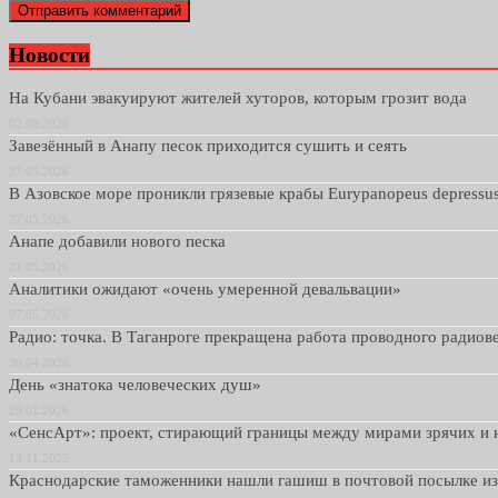
Новости
На Кубани эвакуируют жителей хуторов, которым грозит вода
02.06.2026
Завезённый в Анапу песок приходится сушить и сеять
27.05.2026
В Азовское море проникли грязевые крабы Eurypanopeus depressu
27.05.2026
Анапе добавили нового песка
21.05.2026
Аналитики ожидают «очень умеренной девальвации»
07.05.2026
Радио: точка. В Таганроге прекращена работа проводного радио
30.04.2026
День «знатока человеческих душ»
29.01.2026
«СенсАрт»: проект, стирающий границы между мирами зрячих и 
13.11.2025
Краснодарские таможенники нашли гашиш в почтовой посылке и