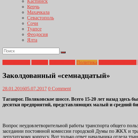
Каспийск
Керчь
Махачкала
Севастополь
Сочи
Туапсе
Феодосия
Ялта
Бородин Г.А.
Главная
Лаптев В.Н.
Политика
Спиридонов П.А.
Заколдованный «семнадцатый»
28.01.2016
05.07.2017
0 Comment
Таганрог. Поляковское шоссе. Всего 15-20 лет назад здесь
десятки предприятий, представляющих малый и средний бизн
Вопрос неудовлетворительной работы транспорта общего польз
заседании постоянной комиссии городской Думы по ЖКХ и тра
депутатскому корпусу. Вот только ответ начальника отдела тр