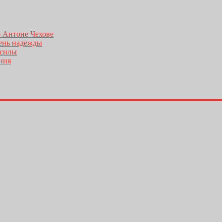
б Антоне Чехове
день надежды
 силы
ения