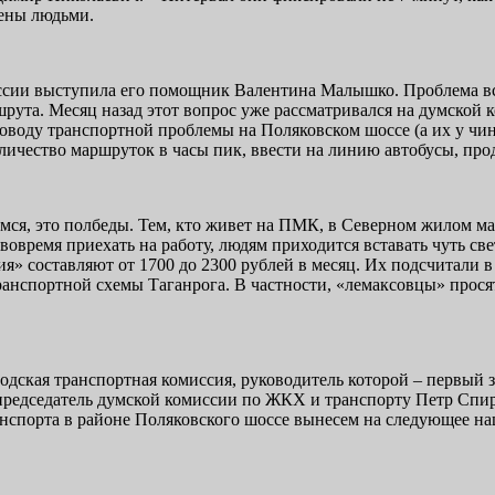
нены людьми.
иссии выступила его помощник Валентина Малышко. Проблема в
шрута. Месяц назад этот вопрос уже рассматривался на думской 
поводу транспортной проблемы на Поляковском шоссе (а их у чин
личество маршруток в часы пик, ввести на линию автобусы, прод
я, это полбеды. Тем, кто живет на ПМК, в Северном жилом масс
 вовремя приехать на работу, людям приходится вставать чуть све
ия» составляют от 1700 до 2300 рублей в месяц. Их подсчитали
анспортной схемы Таганрога. В частности, «лемаксовцы» прося
дская транспортная комиссия, руководитель которой – первый 
председатель думской комиссии по ЖКХ и транспорту Петр Спир
анспорта в районе Поляковского шоссе вынесем на следующее на