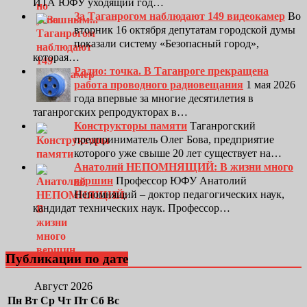
ИТА ЮФУ уходящий год…
За Таганрогом наблюдают 149 видеокамер
Во
вторник 16 октября депутатам городской думы
показали систему «Безопасный город»,
которая…
Радио: точка. В Таганроге прекращена
работа проводного радиовещания
1 мая 2026
года впервые за многие десятилетия в
таганрогских репродукторах в…
Конструкторы памяти
Таганрогский
предприниматель Олег Бова, предприятие
которого уже свыше 20 лет существует на…
Анатолий НЕПОМНЯЩИЙ: В жизни много
вершин
Профессор ЮФУ Анатолий
Непомнящий – доктор педагогических наук,
кандидат технических наук. Профессор…
Публикации по дате
Август 2026
Пн
Вт
Ср
Чт
Пт
Сб
Вс