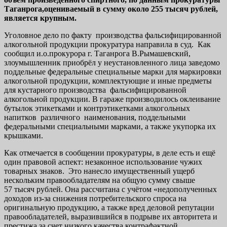
Таганрога,оцениваемый в сумму около 255 тысяч рублей,
является крупным.
Уголовное дело по факту
производства фальсифицированной
алкогольной продукции прокуратура направила в суд.
Как
сообщил и.о.прокурора г. Таганрога
В.Рымашевский,
злоумышленник приобрёл у неустановленного лица заведомо
поддельные федеральные специальные марки для маркировки
алкогольной продукции, комплектующие и иные предметы
для кустарного производства
фальсифицированной
алкогольной продукции. В гараже производилось оклеивание
бутылок этикетками и контрэтикетками алкогольных
напитков
различного
наименования, поддельными
федеральными специальными марками, а также укупорка их
крышками
.
Как отмечается в сообщении прокуратуры, в деле есть и ещё
один правовой аспект:
незаконное использование чужих
товарных знаков.
Это нанесло имущественный ущерб
нескольким правообладателям на общую сумму свыше
57 тысяч рублей. Она рассчитана с учётом «недополученных
доходов из-за снижения потребительского спроса на
оригинальную продукцию, а также вред деловой репутации
правообладателей, выразившийся в подрыве их авторитета и
престижа за счет низкого качества контрафактной