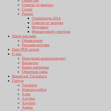
Общество
Советы от знатока
Спорт
Разное
Олимпиада-2014
Советы от знатока
Фотофакт
Финансовый советник
Наша реклама
Объявления
Рекламодателям
Наш PDF-архив
О нас
Народный корреспондент
Вакансии
Наши партнеры
Обратная связь
Вакансии Таганрога
Города
Таганрог
Новороссийск
Азов
Алупка
Алушта
Анапа