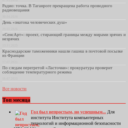
07.05.2026
Радио: точка. В Таганроге прекращена работа проводного
радиовещания
30.04.2026
День «знатока человеческих душ»
29.01.2026
«СенсАрт»: проект, стирающий границы между мирами зрячих и
незрячих
13.11.2025
Краснодарские таможенники нашли гашиш в почтовой посылке
из Франции
17.07.2025
По следам перегретой «Ласточки»: прокуратура проверит
соблюдение температурного режима
16.07.2025
Все новости
Топ месяца
Год был непростым, но успешным...
Для
института Института компьютерных
технологий и информационной безопасности