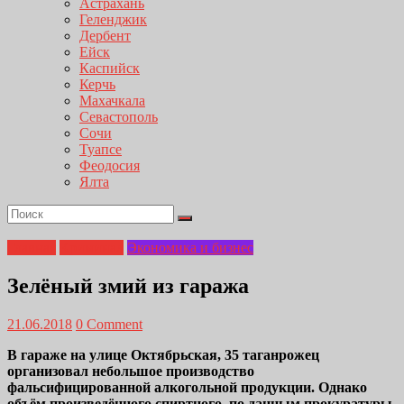
Астрахань
Геленджик
Дербент
Ейск
Каспийск
Керчь
Махачкала
Севастополь
Сочи
Туапсе
Феодосия
Ялта
Главная
Криминал
Экономика и бизнес
Зелёный змий из гаража
21.06.2018
0 Comment
В гараже на улице Октябрьская, 35 таганрожец
организовал небольшое производство
фальсифицированной алкогольной продукции. Однако
объём произведённого спиртного, по данным прокуратуры