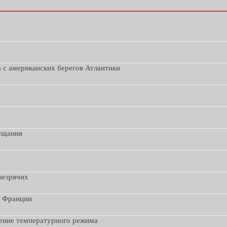
s с американских берегов Атлантики
вещания
незрячих
з Франции
дение температурного режима