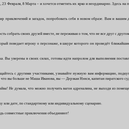
23 Февраля, 8 Марта – и хочется отметить их ярко и неординарно. Здесь на 
р приключений и загадок, попробовать себя в новом образе. Вам и вашим д
ть собрать своих друзей вместе, не переживая о том, что не все друг с друго
орый поведает игроку о персонаже, в шкуре которого он проведёт ближайшие 
а. Вы уверены в своих силах, готовы идти напролом для выполнения поставл
бщайтесь с другими участниками, узнавайте нужную вам информацию, подкупа
е, что вы больше не Маша Иванова, вы — Дерзкая Нэнси, капитан пиратского су
райва! Не думала, что можно получить вагон адреналина, не выходя из помещ
у или дате, по стандартному или индивидуальному сценарию.
ведь совместные приключения объединяют!