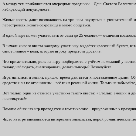
А между тем приближаются очередные праздники – День Святого Валентина, 
набирающий популярность.
Живые квесты дают возможность на три часа окунуться в увлекательный ми
перестрелках, искать сокровища и много общаться.
В одной игре может участвовать от семи до 25 человек — отличная возможнос
В начале живого квеста каждому участнику выдаётся красочный буклет, кот
самое главное – цели, которые игроку предстоит достичь.
Что примечательно, роль на игру подбирается с учётом пожеланий участник
голову, наблюдать, анализировать, делать выводы? Пожалуйста!
Игра началась, а значит, пришло время двигаться к поставленным целям. О
средствах вы не ограничены – всё как в реальной жизни. Только не забывайт
Вот только один из отзывов участника такого квеста: «Столько эмоций и д
послевкусия!»
Помимо обычных игр проводятся и тематические – приуроченные к праздник
Часто на игре завязываются интересные знакомства, порой романтические, 