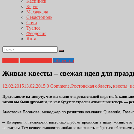
Каспийск
Керчь
Махачкала
Севастополь
Сочи
Туапсе
Феодосия
Ялта
Главная
Лента новостей
Общество
Живые квесты – свежая идея для праз
12.02.2015
13.02.2015
0 Comment
.Ростовская область
,
квесты
,
н
Представьте на минуту, что вы стали очаровательной пираткой, капита
жизни вы были друзьями, но как будут построены отношения теперь — реш
м
Анастасия Боганова,
енеджер по развитию компании Questoria, Таганр
–
Интернет и технологии настолько глубоко проникли в нашу жизнь, что
инстаграм. Тем ценнее становится любая возможность собраться с близкими 