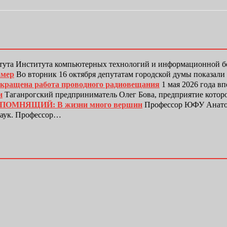
тута Института компьютерных технологий и информационной
амер
Во вторник 16 октября депутатам городской думы показали
рекращена работа проводного радиовещания
1 мая 2026 года в
и
Таганрогский предприниматель Олег Бова, предприятие котор
ЕПОМНЯЩИЙ: В жизни много вершин
Профессор ЮФУ Анатол
наук. Профессор…