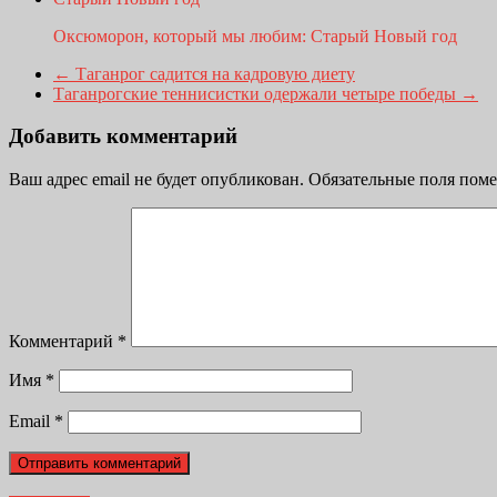
Оксюморон, который мы любим: Старый Новый год
←
Таганрог садится на кадровую диету
Таганрогские теннисистки одержали четыре победы
→
Добавить комментарий
Ваш адрес email не будет опубликован.
Обязательные поля пом
Комментарий
*
Имя
*
Email
*