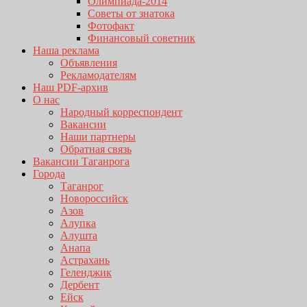
Олимпиада-2014
Советы от знатока
Фотофакт
Финансовый советник
Наша реклама
Объявления
Рекламодателям
Наш PDF-архив
О нас
Народный корреспондент
Вакансии
Наши партнеры
Обратная связь
Вакансии Таганрога
Города
Таганрог
Новороссийск
Азов
Алупка
Алушта
Анапа
Астрахань
Геленджик
Дербент
Ейск