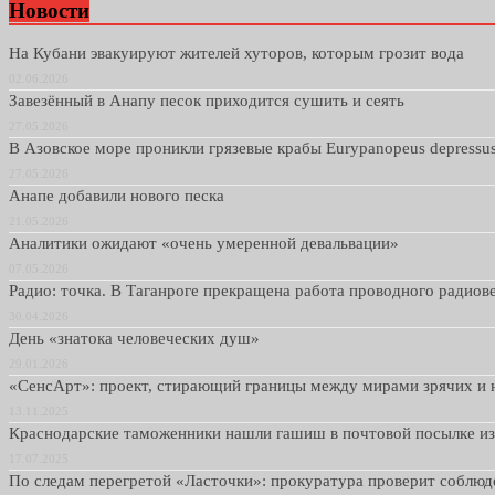
Новости
На Кубани эвакуируют жителей хуторов, которым грозит вода
02.06.2026
Завезённый в Анапу песок приходится сушить и сеять
27.05.2026
В Азовское море проникли грязевые крабы Eurypanopeus depressu
27.05.2026
Анапе добавили нового песка
21.05.2026
Аналитики ожидают «очень умеренной девальвации»
07.05.2026
Радио: точка. В Таганроге прекращена работа проводного радио
30.04.2026
День «знатока человеческих душ»
29.01.2026
«СенсАрт»: проект, стирающий границы между мирами зрячих и 
13.11.2025
Краснодарские таможенники нашли гашиш в почтовой посылке и
17.07.2025
По следам перегретой «Ласточки»: прокуратура проверит соблю