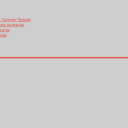
б Антоне Чехове
день надежды
 силы
ения