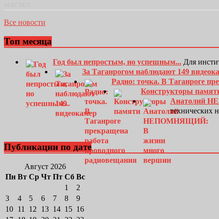
16.07.2025
Все новости
Топ месяца
Год был непростым, но успешным...
Для инсти
За Таганрогом наблюдают 149 видеок
Радио: точка. В Таганроге п
Конструкторы памят
Анатолий Н
технических 
Публикации по дате
Август 2026
Пн
Вт
Ср
Чт
Пт
Сб
Вс
1
2
3
4
5
6
7
8
9
10
11
12
13
14
15
16