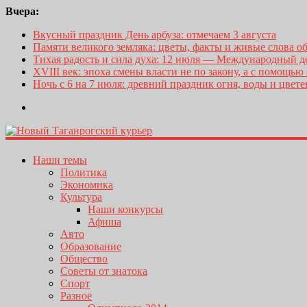
Вчера:
Вкусный праздник День арбуза: отмечаем 3 августа
Памяти великого земляка: цветы, факты и живые слова о
Тихая радость и сила духа: 12 июля — Международный 
XVIII век: эпоха смены власти не по закону, а с помощью
Ночь с 6 на 7 июля: древний праздник огня, воды и цвет
Наши темы
Политика
Экономика
Культура
Наши конкурсы
Афиша
Авто
Образование
Общество
Советы от знатока
Спорт
Разное