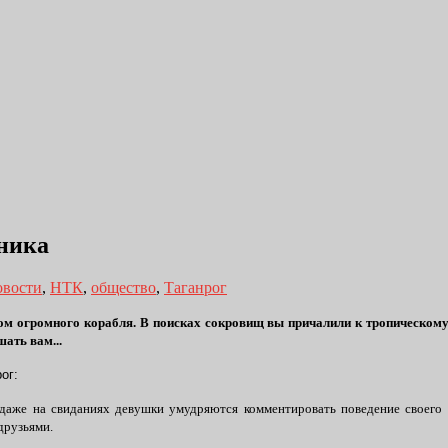
дника
овости
,
НТК
,
общество
,
Таганрог
ном огромного корабля. В поисках сокровищ вы причалили к тропическом
ать вам...
ог:
 даже на свиданиях девушки умудряются комментировать поведение своего 
друзьями.