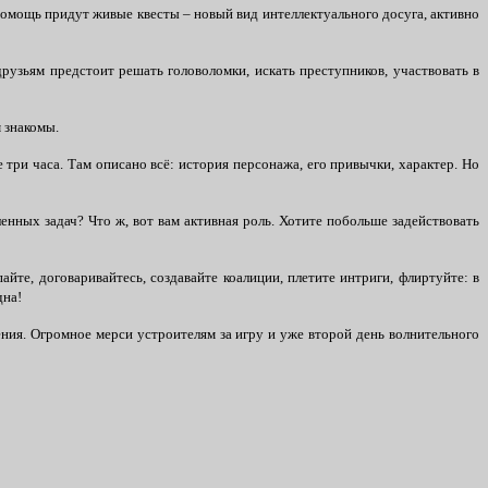
помощь придут живые квесты – новый вид интеллектуального досуга, активно
рузьям предстоит решать головоломки, искать преступников, участвовать в
м знакомы.
три часа. Там описано всё: история персонажа, его привычки, характер. Но
енных задач? Что ж, вот вам активная роль. Хотите побольше задействовать
йте, договаривайтесь, создавайте коалиции, плетите интриги, флиртуйте: в
дна!
ения. Огромное мерси устроителям за игру и уже второй день волнительного