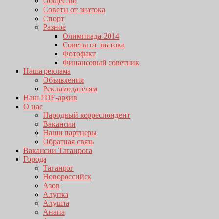
Общество
Советы от знатока
Спорт
Разное
Олимпиада-2014
Советы от знатока
Фотофакт
Финансовый советник
Наша реклама
Объявления
Рекламодателям
Наш PDF-архив
О нас
Народный корреспондент
Вакансии
Наши партнеры
Обратная связь
Вакансии Таганрога
Города
Таганрог
Новороссийск
Азов
Алупка
Алушта
Анапа