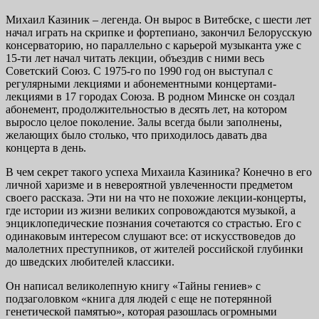
Михаил Казиник – легенда. Он вырос в Витебске, с шести лет
начал играть на скрипке и фортепиано, закончил Белорусскую
консерваторию, но параллельно с карьерой музыканта уже с
15-ти лет начал читать лекции, объездив с ними весь
Советский Союз. С 1975-го по 1990 год он выступал с
регулярными лекциями и абонементными концертами-
лекциями в 17 городах Союза. В родном Минске он создал
абонемент, продолжительностью в десять лет, на котором
выросло целое поколение. Залы всегда были заполнены,
желающих было столько, что приходилось давать два
концерта в день.
В чем секрет такого успеха Михаила Казиника? Конечно в его
личной харизме и в невероятной увлеченности предметом
своего рассказа. Эти ни на что не похожие лекции-концерты,
где истории из жизни великих сопровождаются музыкой, а
энциклопедические познания сочетаются со страстью. Его с
одинаковым интересом слушают все: от искусствоведов до
малолетних преступников, от жителей российской глубинки
до шведских любителей классики.
Он написал великолепную книгу «Тайны гениев» с
подзаголовком «книга для людей с еще не потерянной
генетической памятью», которая разошлась огромными