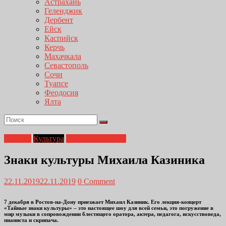
Астрахань
Геленджик
Дербент
Ейск
Каспийск
Керчь
Махачкала
Севастополь
Сочи
Туапсе
Феодосия
Ялта
Главная
Культура
Свободное время
Знаки культуры Михаила Казиника
22.11.2019
22.11.2019
0 Comment
7 декабря в Ростов-на-Дону приезжает Михаил Казиник. Его лекция-концерт
«Тайные знаки культуры» – это настоящее шоу для всей семьи, это погружение в
мир музыки в сопровождении блестящего оратора, актера, педагога, искусствоведа,
пианиста и скрипача.