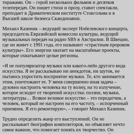
тиражами. Он – герой нескольких фильмов и десятков
телепередач. Он пишет стихи и прозу, ставит спектакли,
преподает в Драматическом институте Стокгольма и в
Высшей школе бизнеса Скандинавии.
Михаил Казиник – ведущий эксперт Нобелевского концерта,
председатель Евразийской комиссии культуры, ведущий
музыкальных передач на радио SBS в Австралии. В Швеции,
где он живет с 1991 года, его называют «страстным пророком
культуры». Его энергии хватает на масштабные проекты,
которые охватывают целые регионы.
«Я не популяризатор музыки или какого-либо другого вида
искусства. Я не рассказываю ни анекдотов, ни шуток, не
пытаюсь упростить восприятие музыки. Те, кто занимается
этим, уничтожают ее. У меня совершенно иная задача –
духовно настроить человека на ту волну, на то излучение,
которое исходит от творений искусства: поэзии, музыки,
литературы… Всякое великое искусство – это передатчик, а
человек, который не настроен на его частоту, – испорченный
приемник. Я его ремонтирую», – говорит Михаил Казиник.
Трудно определить жанр его выступлений. Он не
рассказывает биографии композиторов, но объясняет нечто
самое важное, что помогает понять их творчество. Он