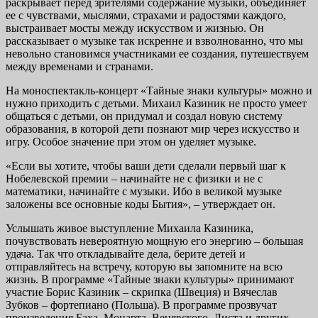
раскрывает перед зрителями содержание музыки, объединяет
ее с чувствами, мыслями, страхами и радостями каждого,
выстраивает мосты между искусством и жизнью. Он
рассказывает о музыке так искренне и взволнованно, что мы
невольно становимся участниками ее создания, путешествуем
между временами и странами.
На моноспектакль-концерт «Тайные знаки культуры» можно и
нужно приходить с детьми. Михаил Казиник не просто умеет
общаться с детьми, он придумал и создал новую систему
образования, в которой дети познают мир через искусство и
игру. Особое значение при этом он уделяет музыке.
«Если вы хотите, чтобы ваши дети сделали первый шаг к
Нобелевской премии – начинайте не с физики и не с
математики, начинайте с музыки. Ибо в великой музыке
заложены все основные коды Бытия», – утверждает он.
Услышать живое выступление Михаила Казиника,
почувствовать невероятную мощную его энергию – большая
удача. Так что откладывайте дела, берите детей и
отправляйтесь на встречу, которую вы запомните на всю
жизнь. В программе «Тайные знаки культуры» принимают
участие Борис Казиник – скрипка (Швеция) и Вячеслав
Зубков – фортепиано (Польша). В программе прозвучат
произведения Баха, Моцарта, Венявского, Листа и других