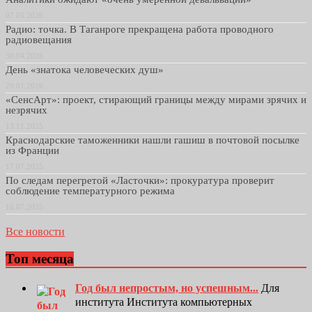
07.05.2026
Радио: точка. В Таганроге прекращена работа проводного
радиовещания
30.04.2026
День «знатока человеческих душ»
29.01.2026
«СенсАрт»: проект, стирающий границы между мирами зрячих и
незрячих
13.11.2025
Краснодарские таможенники нашли гашиш в почтовой посылке
из Франции
17.07.2025
По следам перегретой «Ласточки»: прокуратура проверит
соблюдение температурного режима
16.07.2025
Все новости
Топ месяца
Год был непростым, но успешным...
Для
института Института компьютерных