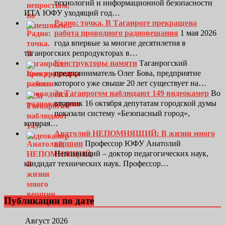
технологий и информационной безопасности
ИТА ЮФУ уходящий год…
Радио: точка. В Таганроге прекращена
работа проводного радиовещания
1 мая 2026
года впервые за многие десятилетия в
таганрогских репродукторах в…
Конструкторы памяти
Таганрогский
предприниматель Олег Бова, предприятие
которого уже свыше 20 лет существует на…
За Таганрогом наблюдают 149 видеокамер
Во
вторник 16 октября депутатам городской думы
показали систему «Безопасный город»,
которая…
Анатолий НЕПОМНЯЩИЙ: В жизни много
вершин
Профессор ЮФУ Анатолий
Непомнящий – доктор педагогических наук,
кандидат технических наук. Профессор…
Публикации по дате
Август 2026