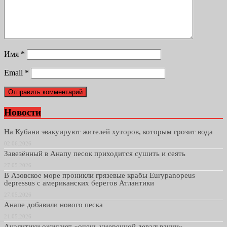
Имя
*
Email
*
Новости
На Кубани эвакуируют жителей хуторов, которым грозит вода
02.06.2026
Завезённый в Анапу песок приходится сушить и сеять
27.05.2026
В Азовское море проникли грязевые крабы Eurypanopeus
depressus с американских берегов Атлантики
27.05.2026
Анапе добавили нового песка
21.05.2026
Аналитики ожидают «очень умеренной девальвации»