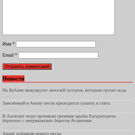
Имя
*
Email
*
Новости
На Кубани эвакуируют жителей хуторов, которым грозит вода
02.06.2026
Завезённый в Анапу песок приходится сушить и сеять
27.05.2026
В Азовское море проникли грязевые крабы Eurypanopeus
depressus с американских берегов Атлантики
27.05.2026
Анапе добавили нового песка