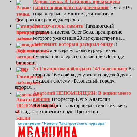
Радио: точка. В Таганроге прекращена
работа проводного радиовещания
1 мая 2026
года впервые за многие десятилетия в
таганрогских репродукторах в…
Конструкторы памяти
Таганрогский
предприниматель Олег Бова, предприятие
которого уже свыше 20 лет существует на…
Лейтенант, который раскрыл банду
В
прошлом номере «Новый курьер» начал
публикацию очерка о полковнике Леониде
Тришкине.…
За Таганрогом наблюдают 149 видеокамер
Во
вторник 16 октября депутатам городской думы
показали систему «Безопасный город»,
которая…
Анатолий НЕПОМНЯЩИЙ: В жизни много
вершин
Профессор ЮФУ Анатолий
Непомнящий – доктор педагогических наук,
кандидат технических наук. Профессор…