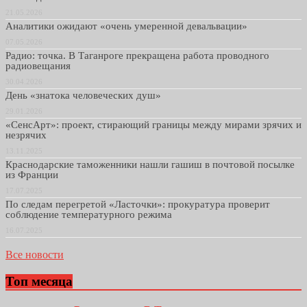
21.05.2026
Аналитики ожидают «очень умеренной девальвации»
07.05.2026
Радио: точка. В Таганроге прекращена работа проводного
радиовещания
30.04.2026
День «знатока человеческих душ»
29.01.2026
«СенсАрт»: проект, стирающий границы между мирами зрячих и
незрячих
13.11.2025
Краснодарские таможенники нашли гашиш в почтовой посылке
из Франции
17.07.2025
По следам перегретой «Ласточки»: прокуратура проверит
соблюдение температурного режима
16.07.2025
Все новости
Топ месяца