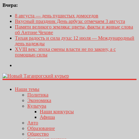
Вчера:
8 августа — день пушистых домоседов
Вкусный праздник День арбуза: отмечаем 3 августа
Памяти великого земляка: цветы, факты и живые слова
об Антоне Чехове
Тихая радость и сила духа: 12 июля — Международный
день надежды
XVIII век: эпоха смены власти не по закону, а с
помощью силы
Наши темы
Политика
Экономика
Культура
Наши конкурсы
Афиша
Авто
Образование
Общество