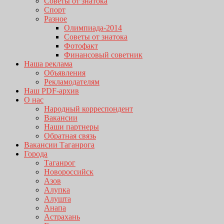
Советы от знатока
Спорт
Разное
Олимпиада-2014
Советы от знатока
Фотофакт
Финансовый советник
Наша реклама
Объявления
Рекламодателям
Наш PDF-архив
О нас
Народный корреспондент
Вакансии
Наши партнеры
Обратная связь
Вакансии Таганрога
Города
Таганрог
Новороссийск
Азов
Алупка
Алушта
Анапа
Астрахань