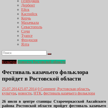
Геленджик
Дербент
Ейск
Каспийск
Керчь
Махачкала
Севастополь
Сочи
Туапсе
Феодосия
Ялта
Культура
Новости Ростовской области
Фестиваль казачьего фольклора
пройдет в Ростовской области
25.07.2014
25.07.2014
0 Comment
.Ростовская область
,
культура
,
новости
,
НТК
,
фестиваль казачьего фольклора
26 июля в центре станицы Старочеркасской Аксайского
района Ростовской области пройдет фестиваль казачьего