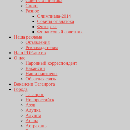
Советы от знатока
Спорт
Разное
Олимпиада-2014
Советы от знатока
Фотофакт
Финансовый советник
Наша реклама
Объявления
Рекламодателям
Наш PDF-архив
О нас
Народный корреспондент
Вакансии
Наши партнеры
Обратная связь
Вакансии Таганрога
Города
Таганрог
Новороссийск
Азов
Алупка
Алушта
Анапа
Астрахань