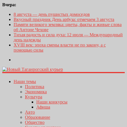
Вчера:
8 августа — день пушистых домоседов
Вкусный праздник День арбуза: отмечаем 3 августа
Памяти великого земляка: цветы, факты и живые слова
об Антоне Чехове
Тихая радость и сила духа: 12 июля — Международный
день надежды
XVIII век: эпоха смены власти не по закону, а с
помощью силы
Наши темы
Политика
Экономика
Культура
Наши конкурсы
Афиша
Авто
Образование
Общество