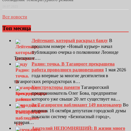
16.07.2025
Все новости
Топ месяца
Лейтенант, который раскрыл банду
В
прошлом номере «Новый курьер» начал
публикацию очерка о полковнике Леониде
Тришкине.…
Радио: точка. В Таганроге прекращена
работа проводного радиовещания
1 мая 2026
года впервые за многие десятилетия в
таганрогских репродукторах в…
Конструкторы памяти
Таганрогский
предприниматель Олег Бова, предприятие
которого уже свыше 20 лет существует на…
За Таганрогом наблюдают 149 видеокамер
Во
вторник 16 октября депутатам городской думы
показали систему «Безопасный город»,
которая…
Анатолий НЕПОМНЯЩИЙ: В жизни много