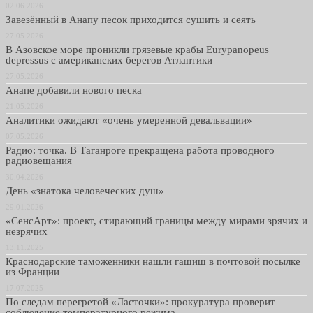
02.06.2026
Завезённый в Анапу песок приходится сушить и сеять
27.05.2026
В Азовское море проникли грязевые крабы Eurypanopeus
depressus с американских берегов Атлантики
27.05.2026
Анапе добавили нового песка
21.05.2026
Аналитики ожидают «очень умеренной девальвации»
07.05.2026
Радио: точка. В Таганроге прекращена работа проводного
радиовещания
30.04.2026
День «знатока человеческих душ»
29.01.2026
«СенсАрт»: проект, стирающий границы между мирами зрячих и
незрячих
13.11.2025
Краснодарские таможенники нашли гашиш в почтовой посылке
из Франции
17.07.2025
По следам перегретой «Ласточки»: прокуратура проверит
соблюдение температурного режима