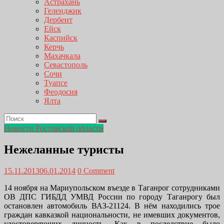
Астрахань
Геленджик
Дербент
Ейск
Каспийск
Керчь
Махачкала
Севастополь
Сочи
Туапсе
Феодосия
Ялта
Новости Ростовской области
Нежеланные туристы
15.11.2013
06.01.2014
0 Comment
14 ноября на Мариупольском въезде в Таганрог сотрудниками
ОВ ДПС ГИБДД УМВД России по городу Таганрогу был
остановлен автомобиль ВАЗ-21124. В нём находились трое
граждан кавказкой национальности, не имевших документов,
удостоверяющих личность. Как в последствие было