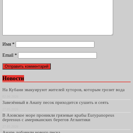
Имя
*
Email
*
Новости
На Кубани эвакуируют жителей хуторов, которым грозит вода
02.06.2026
Завезённый в Анапу песок приходится сушить и сеять
27.05.2026
В Азовское море проникли грязевые крабы Eurypanopeus
depressus с американских берегов Атлантики
27.05.2026
Анапе добавили нового песка