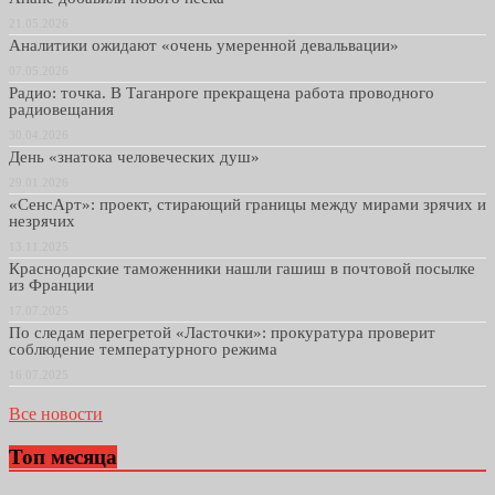
21.05.2026
Аналитики ожидают «очень умеренной девальвации»
07.05.2026
Радио: точка. В Таганроге прекращена работа проводного
радиовещания
30.04.2026
День «знатока человеческих душ»
29.01.2026
«СенсАрт»: проект, стирающий границы между мирами зрячих и
незрячих
13.11.2025
Краснодарские таможенники нашли гашиш в почтовой посылке
из Франции
17.07.2025
По следам перегретой «Ласточки»: прокуратура проверит
соблюдение температурного режима
16.07.2025
Все новости
Топ месяца