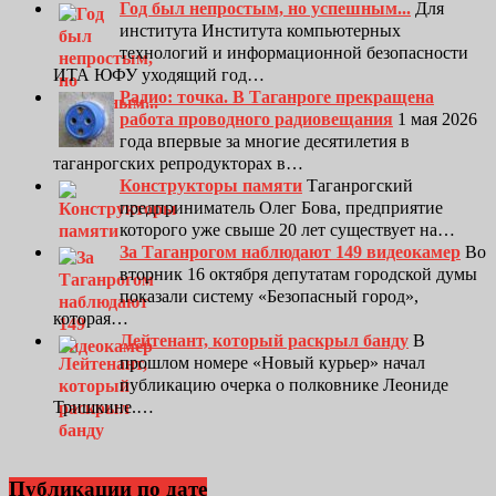
Год был непростым, но успешным...
Для
института Института компьютерных
технологий и информационной безопасности
ИТА ЮФУ уходящий год…
Радио: точка. В Таганроге прекращена
работа проводного радиовещания
1 мая 2026
года впервые за многие десятилетия в
таганрогских репродукторах в…
Конструкторы памяти
Таганрогский
предприниматель Олег Бова, предприятие
которого уже свыше 20 лет существует на…
За Таганрогом наблюдают 149 видеокамер
Во
вторник 16 октября депутатам городской думы
показали систему «Безопасный город»,
которая…
Лейтенант, который раскрыл банду
В
прошлом номере «Новый курьер» начал
публикацию очерка о полковнике Леониде
Тришкине.…
Публикации по дате