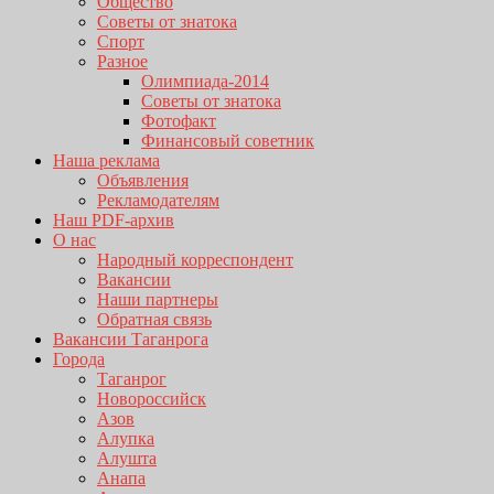
Общество
Советы от знатока
Спорт
Разное
Олимпиада-2014
Советы от знатока
Фотофакт
Финансовый советник
Наша реклама
Объявления
Рекламодателям
Наш PDF-архив
О нас
Народный корреспондент
Вакансии
Наши партнеры
Обратная связь
Вакансии Таганрога
Города
Таганрог
Новороссийск
Азов
Алупка
Алушта
Анапа