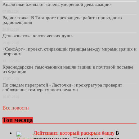
Аналитики ожидают «очень умеренной девальвации»
07.05.2026
Радио: точка. В Таганроге прекращена работа проводного
радиовещания
30.04.2026
День «знатока человеческих душ»
29.01.2026
«СенсАрт»: проект, стирающий границы между мирами зрячих и
незрячих
13.11.2025
Краснодарские таможенники нашли гашиш в почтовой посылке
из Франции
17.07.2025
По следам перегретой «Ласточки»: прокуратура проверит
соблюдение температурного режима
16.07.2025
Все новости
Топ месяца
Лейтенант, который раскрыл банду
В