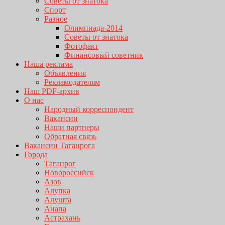
Советы от знатока
Спорт
Разное
Олимпиада-2014
Советы от знатока
Фотофакт
Финансовый советник
Наша реклама
Объявления
Рекламодателям
Наш PDF-архив
О нас
Народный корреспондент
Вакансии
Наши партнеры
Обратная связь
Вакансии Таганрога
Города
Таганрог
Новороссийск
Азов
Алупка
Алушта
Анапа
Астрахань