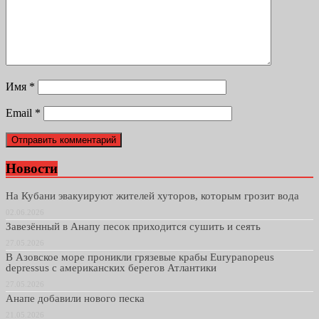
Имя
*
Email
*
Новости
На Кубани эвакуируют жителей хуторов, которым грозит вода
02.06.2026
Завезённый в Анапу песок приходится сушить и сеять
27.05.2026
В Азовское море проникли грязевые крабы Eurypanopeus
depressus с американских берегов Атлантики
27.05.2026
Анапе добавили нового песка
21.05.2026