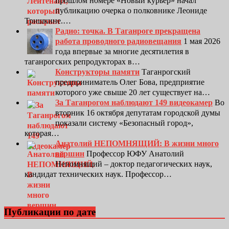
прошлом номере «Новый курьер» начал
публикацию очерка о полковнике Леониде
Тришкине.…
Радио: точка. В Таганроге прекращена
работа проводного радиовещания
1 мая 2026
года впервые за многие десятилетия в
таганрогских репродукторах в…
Конструкторы памяти
Таганрогский
предприниматель Олег Бова, предприятие
которого уже свыше 20 лет существует на…
За Таганрогом наблюдают 149 видеокамер
Во
вторник 16 октября депутатам городской думы
показали систему «Безопасный город»,
которая…
Анатолий НЕПОМНЯЩИЙ: В жизни много
вершин
Профессор ЮФУ Анатолий
Непомнящий – доктор педагогических наук,
кандидат технических наук. Профессор…
Публикации по дате