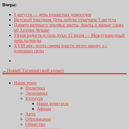
Вчера:
8 августа — день пушистых домоседов
Вкусный праздник День арбуза: отмечаем 3 августа
Памяти великого земляка: цветы, факты и живые слова
об Антоне Чехове
Тихая радость и сила духа: 12 июля — Международный
день надежды
XVIII век: эпоха смены власти не по закону, а с
помощью силы
Наши темы
Политика
Экономика
Культура
Наши конкурсы
Афиша
Авто
Образование
Общество