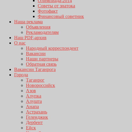
Олимпиада-2014
Советы от знатока
Фотофакт
Финансовый советник
Наша реклама
Объявления
Рекламодателям
Наш PDF-архив
О нас
Народный корреспондент
Вакансии
Наши партнеры
Обратная связь
Вакансии Таганрога
Города
Таганрог
Новороссийск
Азов
Алупка
Алушта
Анапа
Астрахань
Геленджик
Дербент
Ейск