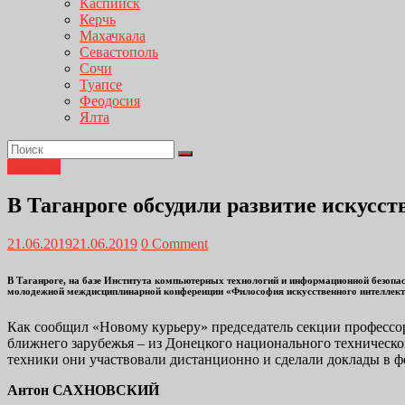
Каспийск
Керчь
Махачкала
Севастополь
Сочи
Туапсе
Феодосия
Ялта
Новости
В Таганроге обсудили развитие искусст
21.06.2019
21.06.2019
0 Comment
В Таганроге, на базе Института компьютерных технологий и информационной безопа
молодежной междисциплинарной конференции «Философия искусственного интеллекта
Как сообщил «Новому курьеру» председатель секции профессо
ближнего зарубежья – из Донецкого национального техническо
техники они участвовали дистанционно и сделали доклады в 
Антон САХНОВСКИЙ