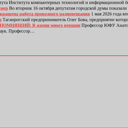
тута Института компьютерных технологий и информационной
амер
Во вторник 16 октября депутатам городской думы показали
рекращена работа проводного радиовещания
1 мая 2026 года в
и
Таганрогский предприниматель Олег Бова, предприятие котор
ЕПОМНЯЩИЙ: В жизни много вершин
Профессор ЮФУ Анатол
наук. Профессор…