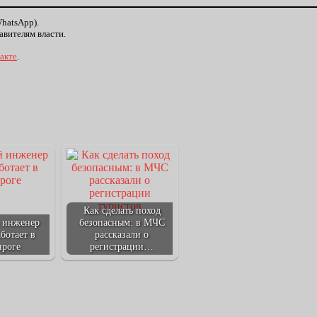
WhatsApp).
авителям власти.
акте
.
Как сделать поход
 инженер
безопасным: в МЧС
ботает в
рассказали о
нроге
регистрации…