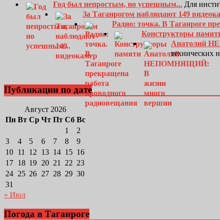
Год был непростым, но успешным...
Для инсти
За Таганрогом наблюдают 149 видеок
Радио: точка. В Таганроге п
Конструкторы памят
Анатолий Н
технических 
Публикации по дате
Август 2026
Пн
Вт
Ср
Чт
Пт
Сб
Вс
1
2
3
4
5
6
7
8
9
10
11
12
13
14
15
16
17
18
19
20
21
22
23
24
25
26
27
28
29
30
31
« Июл
Погода в Таганроге