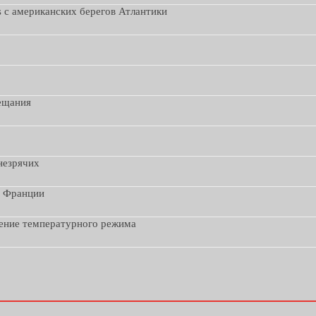
s с американских берегов Атлантики
вещания
незрячих
з Франции
дение температурного режима