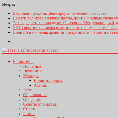
Вчера:
Вкусный праздник День арбуза: отмечаем 3 августа
Памяти великого земляка: цветы, факты и живые слова о
Тихая радость и сила духа: 12 июля — Международный 
XVIII век: эпоха смены власти не по закону, а с помощью
Ночь с 6 на 7 июля: древний праздник огня, воды и цвет
Наши темы
Политика
Экономика
Культура
Наши конкурсы
Афиша
Авто
Образование
Общество
Советы от знатока
Спорт
Разное