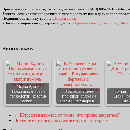
Присылайте свои новости, фото и видео на номер +7 (918) 895-78-18 (Viber, 
Звоните, если хотите предложить интересную тему или задать вопрос предст
Подпишитесь на нашу группу в
Инстаграмме
.
«Новый таганрогский курьер» в соцсетях:
Одноклассники
,
Facebook
,
ВКонт
Читать также:
Мария Кулик:
Показываем новые
В Азовское море
«Лучший
технологии, которые
проникли грязевые
Дона» ра
могут…
крабы Eurypanopeus…
Тага
←
Штрафы взыскивают такие, что проще закрыться?
Донские картингисты погоняются в Таганроге
→