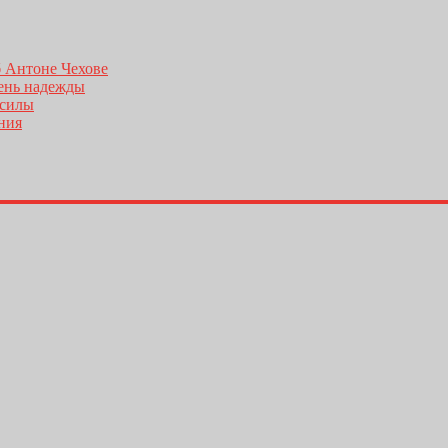
б Антоне Чехове
день надежды
 силы
ения