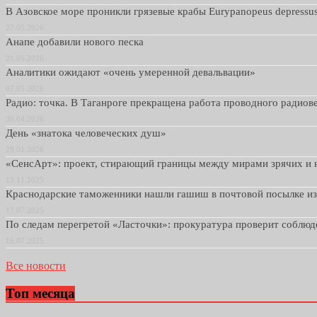
В Азовское море проникли грязевые крабы Eurypanopeus depressu
27.05.2026
Анапе добавили нового песка
21.05.2026
Аналитики ожидают «очень умеренной девальвации»
07.05.2026
Радио: точка. В Таганроге прекращена работа проводного радио
30.04.2026
День «знатока человеческих душ»
29.01.2026
«СенсАрт»: проект, стирающий границы между мирами зрячих и 
13.11.2025
Краснодарские таможенники нашли гашиш в почтовой посылке и
17.07.2025
По следам перегретой «Ласточки»: прокуратура проверит соблю
16.07.2025
Все новости
Топ месяца