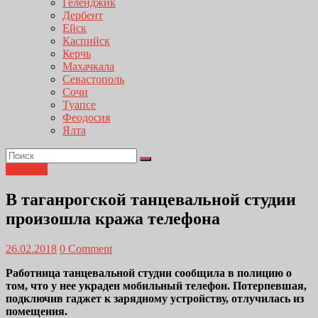
Геленджик
Дербент
Ейск
Каспийск
Керчь
Махачкала
Севастополь
Сочи
Туапсе
Феодосия
Ялта
Новости
В таганрогской танцевальной студии
произошла кража телефона
26.02.2018
0 Comment
Работница танцевальной студии сообщила в полицию о
том, что у нее украден мобильный телефон. Потерпевшая,
подключив гаджет к зарядному устройству, отлучилась из
помещения.