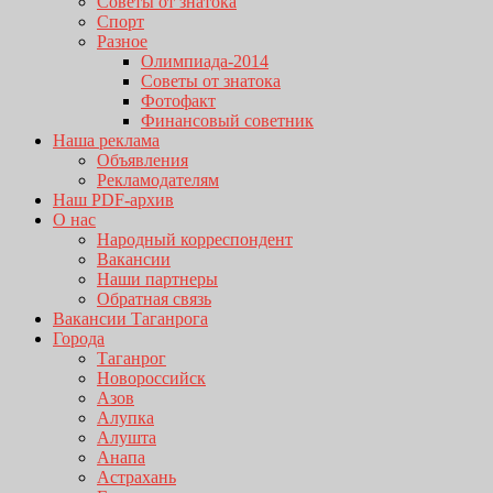
Советы от знатока
Спорт
Разное
Олимпиада-2014
Советы от знатока
Фотофакт
Финансовый советник
Наша реклама
Объявления
Рекламодателям
Наш PDF-архив
О нас
Народный корреспондент
Вакансии
Наши партнеры
Обратная связь
Вакансии Таганрога
Города
Таганрог
Новороссийск
Азов
Алупка
Алушта
Анапа
Астрахань