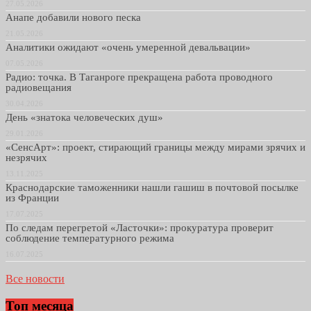
27.05.2026
Анапе добавили нового песка
21.05.2026
Аналитики ожидают «очень умеренной девальвации»
07.05.2026
Радио: точка. В Таганроге прекращена работа проводного
радиовещания
30.04.2026
День «знатока человеческих душ»
29.01.2026
«СенсАрт»: проект, стирающий границы между мирами зрячих и
незрячих
13.11.2025
Краснодарские таможенники нашли гашиш в почтовой посылке
из Франции
17.07.2025
По следам перегретой «Ласточки»: прокуратура проверит
соблюдение температурного режима
16.07.2025
Все новости
Топ месяца