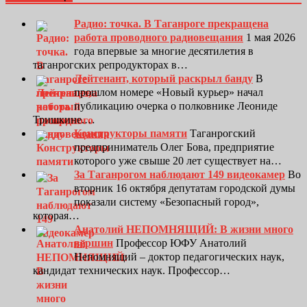
Радио: точка. В Таганроге прекращена
работа проводного радиовещания
1 мая 2026
года впервые за многие десятилетия в
таганрогских репродукторах в…
Лейтенант, который раскрыл банду
В
прошлом номере «Новый курьер» начал
публикацию очерка о полковнике Леониде
Тришкине.…
Конструкторы памяти
Таганрогский
предприниматель Олег Бова, предприятие
которого уже свыше 20 лет существует на…
За Таганрогом наблюдают 149 видеокамер
Во
вторник 16 октября депутатам городской думы
показали систему «Безопасный город»,
которая…
Анатолий НЕПОМНЯЩИЙ: В жизни много
вершин
Профессор ЮФУ Анатолий
Непомнящий – доктор педагогических наук,
кандидат технических наук. Профессор…