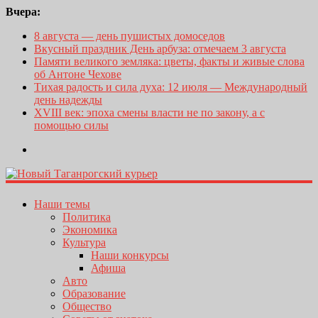
Вчера:
8 августа — день пушистых домоседов
Вкусный праздник День арбуза: отмечаем 3 августа
Памяти великого земляка: цветы, факты и живые слова
об Антоне Чехове
Тихая радость и сила духа: 12 июля — Международный
день надежды
XVIII век: эпоха смены власти не по закону, а с
помощью силы
Наши темы
Политика
Экономика
Культура
Наши конкурсы
Афиша
Авто
Образование
Общество