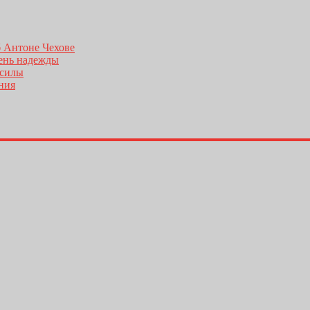
б Антоне Чехове
день надежды
 силы
ения