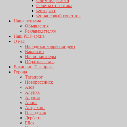
Олимпиада-2014
Советы от знатока
Фотофакт
Финансовый советник
Наша реклама
Объявления
Рекламодателям
Наш PDF-архив
О нас
Народный корреспондент
Вакансии
Наши партнеры
Обратная связь
Вакансии Таганрога
Города
Таганрог
Новороссийск
Азов
Алупка
Алушта
Анапа
Астрахань
Геленджик
Дербент
Ейск