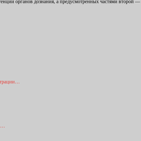
етенции органов дознания, а предусмотренных частями второй 
истрации…
го…