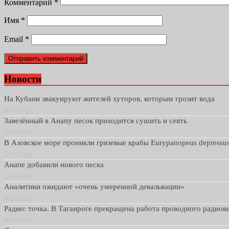
Комментарий
*
Имя
*
Email
*
Новости
На Кубани эвакуируют жителей хуторов, которым грозит вода
02.06.2026
Завезённый в Анапу песок приходится сушить и сеять
27.05.2026
В Азовское море проникли грязевые крабы Eurypanopeus depressu
27.05.2026
Анапе добавили нового песка
21.05.2026
Аналитики ожидают «очень умеренной девальвации»
07.05.2026
Радио: точка. В Таганроге прекращена работа проводного радио
30.04.2026