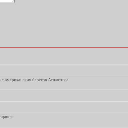
s с американских берегов Атлантики
вещания