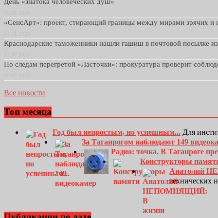
День «знатока человеческих душ»
29.01.2026
«СенсАрт»: проект, стирающий границы между мирами зрячих и 
13.11.2025
Краснодарские таможенники нашли гашиш в почтовой посылке и
17.07.2025
По следам перегретой «Ласточки»: прокуратура проверит соблю
16.07.2025
Все новости
Топ месяца
Год был непростым, но успешным...
Для инсти
За Таганрогом наблюдают 149 видеок
Радио: точка. В Таганроге п
Конструкторы памят
Анатолий Н
технических 
Публикации по дате