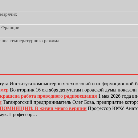
незрячих
з Франции
дение температурного режима
тута Института компьютерных технологий и информационной
амер
Во вторник 16 октября депутатам городской думы показали
рекращена работа проводного радиовещания
1 мая 2026 года в
и
Таганрогский предприниматель Олег Бова, предприятие котор
ЕПОМНЯЩИЙ: В жизни много вершин
Профессор ЮФУ Анатол
наук. Профессор…