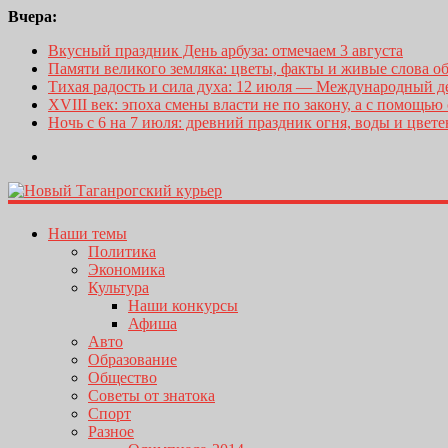
Вчера:
Вкусный праздник День арбуза: отмечаем 3 августа
Памяти великого земляка: цветы, факты и живые слова о
Тихая радость и сила духа: 12 июля — Международный 
XVIII век: эпоха смены власти не по закону, а с помощью
Ночь с 6 на 7 июля: древний праздник огня, воды и цвет
Наши темы
Политика
Экономика
Культура
Наши конкурсы
Афиша
Авто
Образование
Общество
Советы от знатока
Спорт
Разное