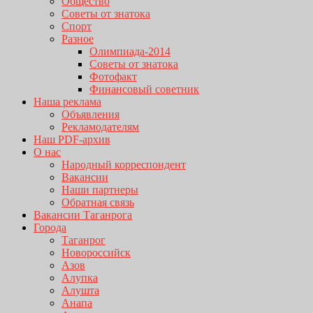
Общество
Советы от знатока
Спорт
Разное
Олимпиада-2014
Советы от знатока
Фотофакт
Финансовый советник
Наша реклама
Объявления
Рекламодателям
Наш PDF-архив
О нас
Народный корреспондент
Вакансии
Наши партнеры
Обратная связь
Вакансии Таганрога
Города
Таганрог
Новороссийск
Азов
Алупка
Алушта
Анапа