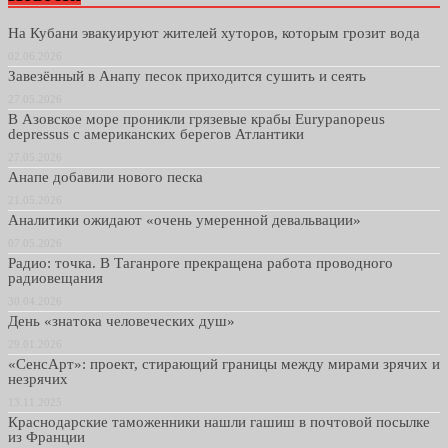
На Кубани эвакуируют жителей хуторов, которым грозит вода
02.06.2026
Завезённый в Анапу песок приходится сушить и сеять
27.05.2026
В Азовское море проникли грязевые крабы Eurypanopeus
depressus с американских берегов Атлантики
27.05.2026
Анапе добавили нового песка
21.05.2026
Аналитики ожидают «очень умеренной девальвации»
07.05.2026
Радио: точка. В Таганроге прекращена работа проводного
радиовещания
30.04.2026
День «знатока человеческих душ»
29.01.2026
«СенсАрт»: проект, стирающий границы между мирами зрячих и
незрячих
13.11.2025
Краснодарские таможенники нашли гашиш в почтовой посылке
из Франции