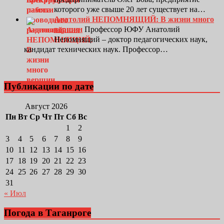
которого уже свыше 20 лет существует на…
Анатолий НЕПОМНЯЩИЙ: В жизни много
вершин
Профессор ЮФУ Анатолий
Непомнящий – доктор педагогических наук,
кандидат технических наук. Профессор…
Публикации по дате
Август 2026
Пн
Вт
Ср
Чт
Пт
Сб
Вс
1
2
3
4
5
6
7
8
9
10
11
12
13
14
15
16
17
18
19
20
21
22
23
24
25
26
27
28
29
30
31
« Июл
Погода в Таганроге