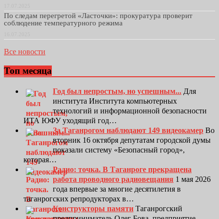
17.07.2025
По следам перегретой «Ласточки»: прокуратура проверит
соблюдение температурного режима
16.07.2025
Все новости
Топ месяца
Год был непростым, но успешным...
Для
института Института компьютерных
технологий и информационной безопасности
ИТА ЮФУ уходящий год…
За Таганрогом наблюдают 149 видеокамер
Во
вторник 16 октября депутатам городской думы
показали систему «Безопасный город»,
которая…
Радио: точка. В Таганроге прекращена
работа проводного радиовещания
1 мая 2026
года впервые за многие десятилетия в
таганрогских репродукторах в…
Конструкторы памяти
Таганрогский
предприниматель Олег Бова, предприятие