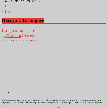
24
25
26
27
28
29
30
31
« Июл
Погода в Таганроге
Погода в Таганроге
Gismeteo
Прогноз на 2 недели
Информационный портал содержит архив публикаций еженедельной газеты «Новый таганрогский
курьер». С 2023 года сайт поддерживается таганрогской организацией Союза журналистов России.
При любом использовании материалов с данного сайта (фото, видео, иллюстрации) на источник