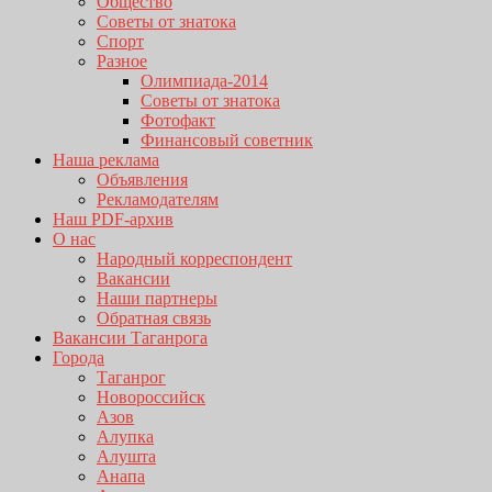
Общество
Советы от знатока
Спорт
Разное
Олимпиада-2014
Советы от знатока
Фотофакт
Финансовый советник
Наша реклама
Объявления
Рекламодателям
Наш PDF-архив
О нас
Народный корреспондент
Вакансии
Наши партнеры
Обратная связь
Вакансии Таганрога
Города
Таганрог
Новороссийск
Азов
Алупка
Алушта
Анапа