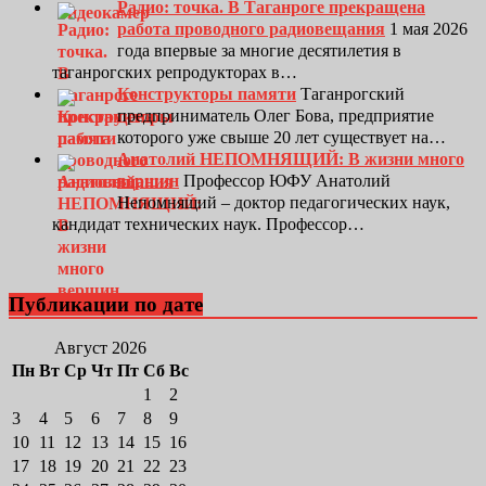
Радио: точка. В Таганроге прекращена
работа проводного радиовещания
1 мая 2026
года впервые за многие десятилетия в
таганрогских репродукторах в…
Конструкторы памяти
Таганрогский
предприниматель Олег Бова, предприятие
которого уже свыше 20 лет существует на…
Анатолий НЕПОМНЯЩИЙ: В жизни много
вершин
Профессор ЮФУ Анатолий
Непомнящий – доктор педагогических наук,
кандидат технических наук. Профессор…
Публикации по дате
Август 2026
Пн
Вт
Ср
Чт
Пт
Сб
Вс
1
2
3
4
5
6
7
8
9
10
11
12
13
14
15
16
17
18
19
20
21
22
23