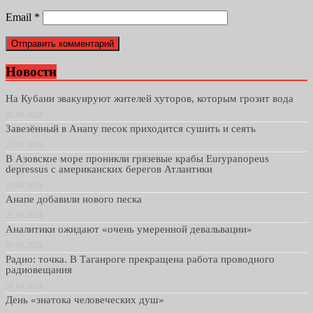
Email
*
Новости
На Кубани эвакуируют жителей хуторов, которым грозит вода
02.06.2026
Завезённый в Анапу песок приходится сушить и сеять
27.05.2026
В Азовское море проникли грязевые крабы Eurypanopeus
depressus с американских берегов Атлантики
27.05.2026
Анапе добавили нового песка
21.05.2026
Аналитики ожидают «очень умеренной девальвации»
07.05.2026
Радио: точка. В Таганроге прекращена работа проводного
радиовещания
30.04.2026
День «знатока человеческих душ»