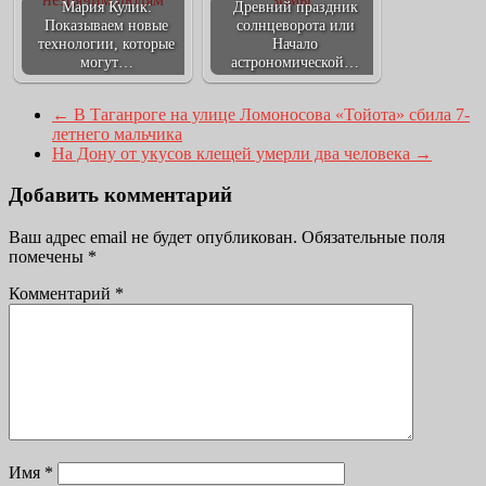
Мария Кулик:
Древний праздник
Показываем новые
солнцеворота или
технологии, которые
Начало
могут…
астрономической…
←
В Таганроге на улице Ломоносова «Тойота» сбила 7-
летнего мальчика
На Дону от укусов клещей умерли два человека
→
Добавить комментарий
Ваш адрес email не будет опубликован.
Обязательные поля
помечены
*
Комментарий
*
Имя
*