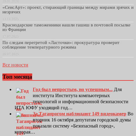
29.01.2026
«СенсАрт»: проект, стирающий границы между мирами зрячих и
незрячих
13.11.2025
Краснодарские таможенники нашли гашиш в почтовой посылке
из Франции
17.07.2025
По следам перегретой «Ласточки»: прокуратура проверит
соблюдение температурного режима
16.07.2025
Все новости
Топ месяца
Год был непростым, но успешным...
Для
института Института компьютерных
технологий и информационной безопасности
ИТА ЮФУ уходящий год…
За Таганрогом наблюдают 149 видеокамер
Во
вторник 16 октября депутатам городской думы
показали систему «Безопасный город»,
которая…