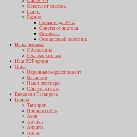
Общество
Советы от знатока
Спорт
Разное
Олимпиада-2014
Советы от знатока
Фотофакт
Финансовый советник
Наша реклама
Объявления
Рекламодателям
Наш PDF-архив
О нас
Народный корреспондент
Вакансии
Наши партнеры
Обратная связь
Вакансии Таганрога
Города
Таганрог
Новороссийск
Азов
Алупка
Алушта
Анапа