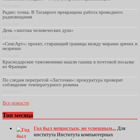
07.05.2026
Радио: точка. В Таганроге прекращена работа проводного
радиовещания
30.04.2026
День «знатока человеческих душ»
29.01.2026
«СенсАрт»: проект, стирающий границы между мирами зрячих и
незрячих
13.11.2025
Краснодарские таможенники нашли гашиш в почтовой посылке
из Франции
17.07.2025
По следам перегретой «Ласточки»: прокуратура проверит
соблюдение температурного режима
16.07.2025
Все новости
Топ месяца
Год был непростым, но успешным...
Для
института Института компьютерных