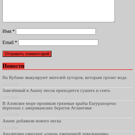
Имя
*
Email
*
Новости
На Кубани эвакуируют жителей хуторов, которым грозит вода
02.06.2026
Завезённый в Анапу песок приходится сушить и сеять
27.05.2026
В Азовское море проникли грязевые крабы Eurypanopeus
depressus с американских берегов Атлантики
27.05.2026
Анапе добавили нового песка
21.05.2026
Аналитики ожидают «очень умеренной девальвации»