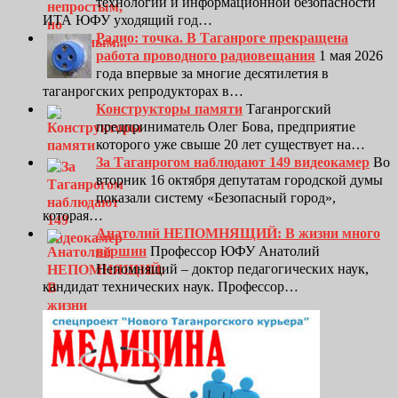
технологий и информационной безопасности
ИТА ЮФУ уходящий год…
Радио: точка. В Таганроге прекращена
работа проводного радиовещания
1 мая 2026
года впервые за многие десятилетия в
таганрогских репродукторах в…
Конструкторы памяти
Таганрогский
предприниматель Олег Бова, предприятие
которого уже свыше 20 лет существует на…
За Таганрогом наблюдают 149 видеокамер
Во
вторник 16 октября депутатам городской думы
показали систему «Безопасный город»,
которая…
Анатолий НЕПОМНЯЩИЙ: В жизни много
вершин
Профессор ЮФУ Анатолий
Непомнящий – доктор педагогических наук,
кандидат технических наук. Профессор…