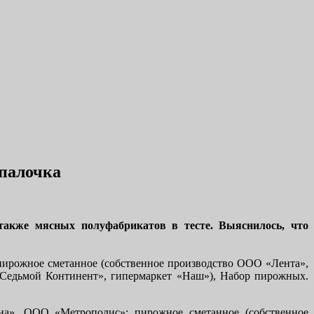
 палочка
также мясных полуфабрикатов в тесте. Выяснилось, что
 пирожное сметанное (собственное производство ООО «Лента»,
«Седьмой Континент», гипермаркет «Наш»), Набор пирожных.
на», ООО «Метрополис»; пирожное сметанное (собственное