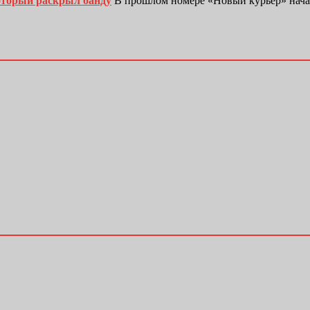
оторый раскрыл банду
В прошлом номере «Новый курьер» нача