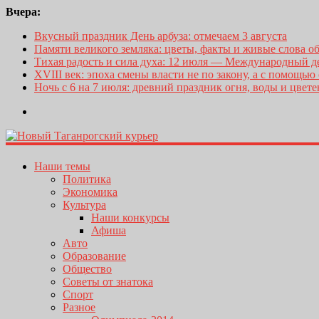
Вчера:
Вкусный праздник День арбуза: отмечаем 3 августа
Памяти великого земляка: цветы, факты и живые слова о
Тихая радость и сила духа: 12 июля — Международный 
XVIII век: эпоха смены власти не по закону, а с помощью
Ночь с 6 на 7 июля: древний праздник огня, воды и цвет
Наши темы
Политика
Экономика
Культура
Наши конкурсы
Афиша
Авто
Образование
Общество
Советы от знатока
Спорт
Разное