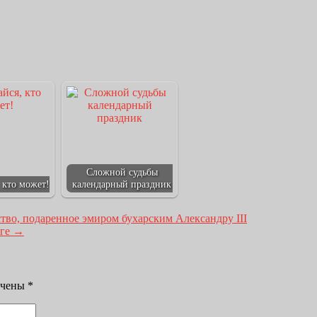
Сложной судьбы
 кто может!
календарный праздник
тво, подаренное эмиром бухарским Александру III
оге
→
ечены
*