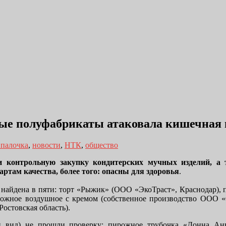
ные полуфабрикаты атаковала кишечная
 палочка
,
новости
,
НТК
,
общество
и контрольную закупку кондитерских мучных изделий, а 
ртам качества, более того: опасны для здоровья
.
 найдена в пяти: торт «Рыжик» (ООО «ЭкоТраст», Краснодар),
рожное воздушное с кремом (собственное производство ООО 
остовская область).
ий вид) не прошли проверку: пирожное трубочка «Донна Ан