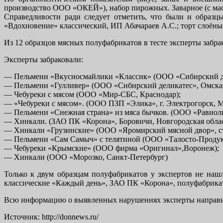
производство ООО «ОКЕЙ»), набор пирожных. Заварное (с ма
Справедливости ради следует отметить, что были и образ
«Вдохновение» классический, ИП Абачараев А.С.; торт слоён
Из 12 образцов мясных полуфабрикатов в тесте эксперты забра
Эксперты забраковали:
— Пельмени «Вкусносмайлики «Классик» (ООО «Сибирский дел
— Пельмени «Гулливер» (ООО «Сибирский деликатес», Омская 
— Чебуреки с мясом (ООО «Мир-СБС, Краснодар);
— «Чебуреки с мясом». (ООО ПЗП «Элика», г. Электрогорск, М
— Пельмени «Снежная страна» из мяса бычков. (ООО «Равиоли
— Хинкали. (ЗАО ПК «Корона», Боровичи, Новгородская облас
— Хинкали «Грузинские» (ООО «Яромирский мясной двор», ст
— Пельмени «Сам Самыч» с телятиной (ООО «Талосто-Продукт
— Чебуреки «Крымские» (ООО фирма «Оригинал»,Воронеж);
— Хинкали (ООО «Морозко, Санкт-Петербург)
Только к двум образцам полуфабрикатов у экспертов не наш
классические «Каждый день», ЗАО ПК «Корона», полуфабрика
Всю информацию о выявленных нарушениях эксперты направил
Источник: http://donnews.ru/