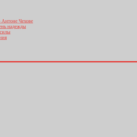
б Антоне Чехове
день надежды
 силы
ения