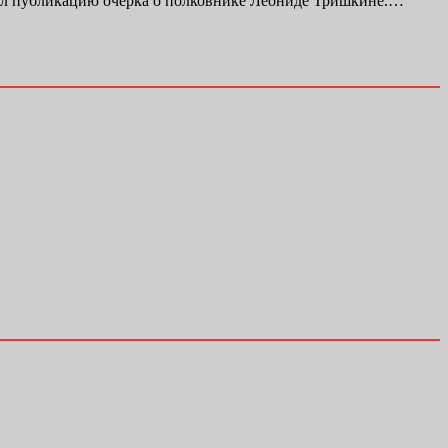
л публикацию очерка о полковнике Леониде Тришкине.…