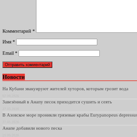
Комментарий
*
Имя
*
Email
*
Новости
На Кубани эвакуируют жителей хуторов, которым грозит вода
02.06.2026
Завезённый в Анапу песок приходится сушить и сеять
27.05.2026
В Азовское море проникли грязевые крабы Eurypanopeus depressu
27.05.2026
Анапе добавили нового песка
21.05.2026