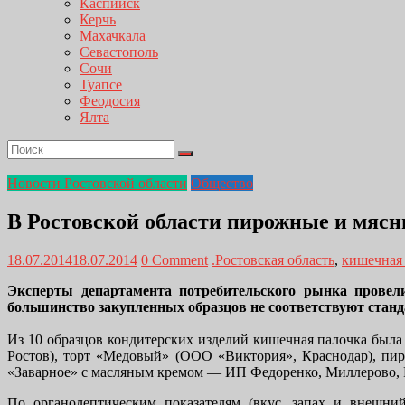
Каспийск
Керчь
Махачкала
Севастополь
Сочи
Туапсе
Феодосия
Ялта
Новости Ростовской области
Общество
В Ростовской области пирожные и мяс
18.07.2014
18.07.2014
0 Comment
.Ростовская область
,
кишечная
Эксперты департамента потребительского рынка провел
большинство закупленных образцов не соответствуют станда
Из 10 образцов кондитерских изделий кишечная палочка была
Ростов), торт «Медовый» (ООО «Виктория», Краснодар), пи
«Заварное» с масляным кремом — ИП Федоренко, Миллерово, Р
По органолептическим показателям (вкус, запах и внешн