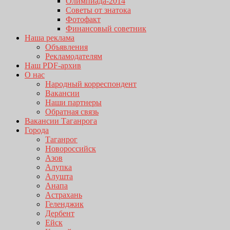
Олимпиада-2014
Советы от знатока
Фотофакт
Финансовый советник
Наша реклама
Объявления
Рекламодателям
Наш PDF-архив
О нас
Народный корреспондент
Вакансии
Наши партнеры
Обратная связь
Вакансии Таганрога
Города
Таганрог
Новороссийск
Азов
Алупка
Алушта
Анапа
Астрахань
Геленджик
Дербент
Ейск