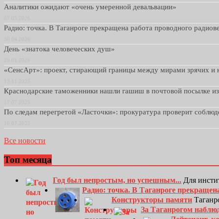
Аналитики ожидают «очень умеренной девальвации»
07.05.2026
Радио: точка. В Таганроге прекращена работа проводного радио
30.04.2026
День «знатока человеческих душ»
29.01.2026
«СенсАрт»: проект, стирающий границы между мирами зрячих и 
13.11.2025
Краснодарские таможенники нашли гашиш в почтовой посылке и
17.07.2025
По следам перегретой «Ласточки»: прокуратура проверит соблю
16.07.2025
Все новости
Топ месяца
Год был непростым, но успешным...
Для инсти
Радио: точка. В Таганроге прекращен
Конструкторы памяти
Таганро
За Таганрогом наблю