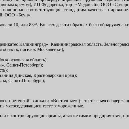
сляным кремом), ИП Федоренко; торт «Медовый», ООО «Самарс
цы полностью соответствующие стандартам качества: пирожн
ый, ООО «Боун».
ковали 10, или 83%. Во всех десяти образцах была обнаружена к
икатес Калининград» -Калининградская область, Зеленоградск
область, посёлок Москаленки);
осковсковская область);
», Санкт-Петербург);
ть);
аница Динская, Краснодарский край);
ы, Санкт-Петербург);
лось претензий: хинкали «Восточные» (в тесте с мясосодержа
ты мясосодержащиев тесте замороженные.
и в контролирующие органы, а также самим предприятиям, пр