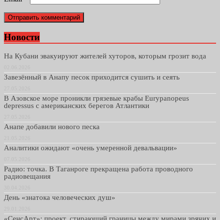
Новости
На Кубани эвакуируют жителей хуторов, которым грозит вода
02.06.2026
Завезённый в Анапу песок приходится сушить и сеять
27.05.2026
В Азовское море проникли грязевые крабы Eurypanopeus
depressus с американских берегов Атлантики
27.05.2026
Анапе добавили нового песка
21.05.2026
Аналитики ожидают «очень умеренной девальвации»
07.05.2026
Радио: точка. В Таганроге прекращена работа проводного
радиовещания
30.04.2026
День «знатока человеческих душ»
29.01.2026
«СенсАрт»: проект, стирающий границы между мирами зрячих и