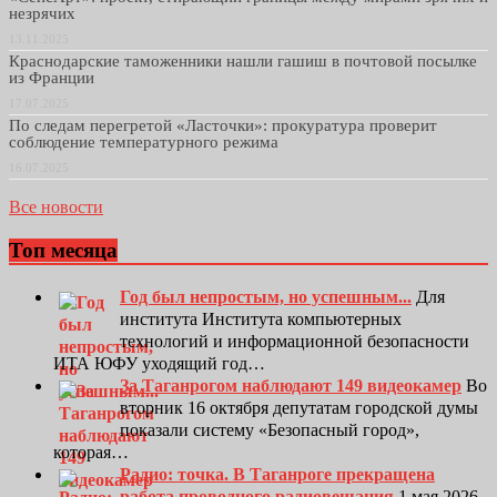
незрячих
13.11.2025
Краснодарские таможенники нашли гашиш в почтовой посылке
из Франции
17.07.2025
По следам перегретой «Ласточки»: прокуратура проверит
соблюдение температурного режима
16.07.2025
Все новости
Топ месяца
Год был непростым, но успешным...
Для
института Института компьютерных
технологий и информационной безопасности
ИТА ЮФУ уходящий год…
За Таганрогом наблюдают 149 видеокамер
Во
вторник 16 октября депутатам городской думы
показали систему «Безопасный город»,
которая…
Радио: точка. В Таганроге прекращена
работа проводного радиовещания
1 мая 2026