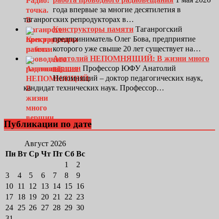
года впервые за многие десятилетия в
таганрогских репродукторах в…
Конструкторы памяти
Таганрогский
предприниматель Олег Бова, предприятие
которого уже свыше 20 лет существует на…
Анатолий НЕПОМНЯЩИЙ: В жизни много
вершин
Профессор ЮФУ Анатолий
Непомнящий – доктор педагогических наук,
кандидат технических наук. Профессор…
Публикации по дате
Август 2026
Пн
Вт
Ср
Чт
Пт
Сб
Вс
1
2
3
4
5
6
7
8
9
10
11
12
13
14
15
16
17
18
19
20
21
22
23
24
25
26
27
28
29
30
31