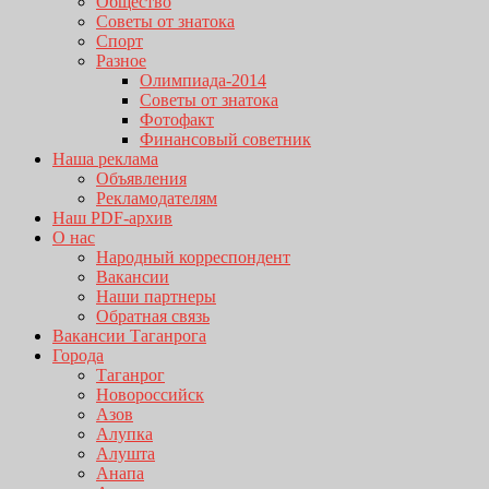
Общество
Советы от знатока
Спорт
Разное
Олимпиада-2014
Советы от знатока
Фотофакт
Финансовый советник
Наша реклама
Объявления
Рекламодателям
Наш PDF-архив
О нас
Народный корреспондент
Вакансии
Наши партнеры
Обратная связь
Вакансии Таганрога
Города
Таганрог
Новороссийск
Азов
Алупка
Алушта
Анапа