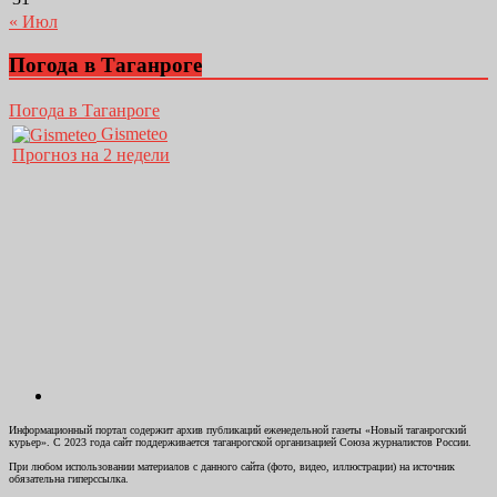
« Июл
Погода в Таганроге
Погода в Таганроге
Gismeteo
Прогноз на 2 недели
Информационный портал содержит архив публикаций еженедельной газеты «Новый таганрогский
курьер». С 2023 года сайт поддерживается таганрогской организацией Союза журналистов России.
При любом использовании материалов с данного сайта (фото, видео, иллюстрации) на источник
обязательна гиперссылка.