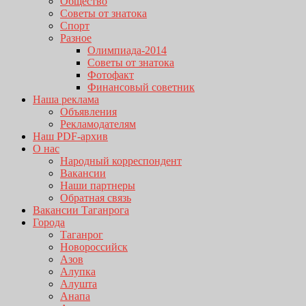
Общество
Советы от знатока
Спорт
Разное
Олимпиада-2014
Советы от знатока
Фотофакт
Финансовый советник
Наша реклама
Объявления
Рекламодателям
Наш PDF-архив
О нас
Народный корреспондент
Вакансии
Наши партнеры
Обратная связь
Вакансии Таганрога
Города
Таганрог
Новороссийск
Азов
Алупка
Алушта
Анапа