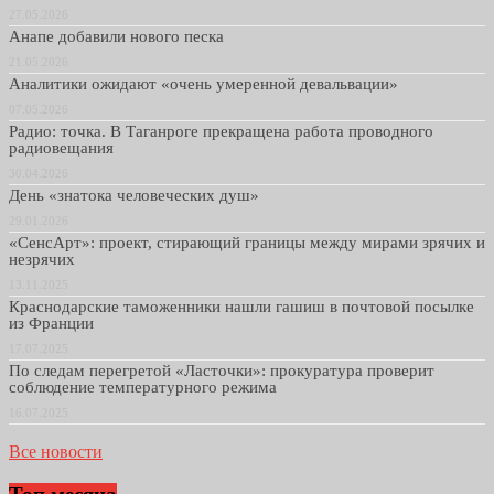
27.05.2026
Анапе добавили нового песка
21.05.2026
Аналитики ожидают «очень умеренной девальвации»
07.05.2026
Радио: точка. В Таганроге прекращена работа проводного
радиовещания
30.04.2026
День «знатока человеческих душ»
29.01.2026
«СенсАрт»: проект, стирающий границы между мирами зрячих и
незрячих
13.11.2025
Краснодарские таможенники нашли гашиш в почтовой посылке
из Франции
17.07.2025
По следам перегретой «Ласточки»: прокуратура проверит
соблюдение температурного режима
16.07.2025
Все новости