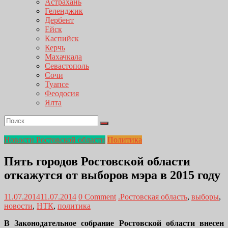
Астрахань
Геленджик
Дербент
Ейск
Каспийск
Керчь
Махачкала
Севастополь
Сочи
Туапсе
Феодосия
Ялта
Новости Ростовской области
Политика
Пять городов Ростовской области
откажутся от выборов мэра в 2015 году
11.07.2014
11.07.2014
0 Comment
.Ростовская область
,
выборы
,
новости
,
НТК
,
политика
В Законодательное собрание Ростовской области внесен