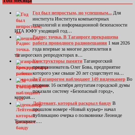
Топ месяца
Год был непростым, но успешным...
Для
института Института компьютерных
технологий и информационной безопасности
ИТА ЮФУ уходящий год…
Радио: точка. В Таганроге прекращена
работа проводного радиовещания
1 мая 2026
года впервые за многие десятилетия в
таганрогских репродукторах в…
Конструкторы памяти
Таганрогский
предприниматель Олег Бова, предприятие
которого уже свыше 20 лет существует на…
За Таганрогом наблюдают 149 видеокамер
Во
вторник 16 октября депутатам городской думы
показали систему «Безопасный город»,
которая…
Лейтенант, который раскрыл банду
В
прошлом номере «Новый курьер» начал
публикацию очерка о полковнике Леониде
Тришкине.…