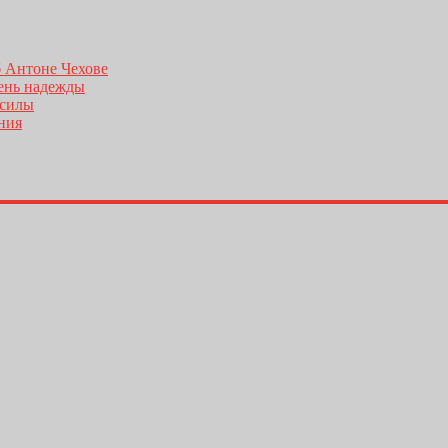
б Антоне Чехове
день надежды
 силы
ения