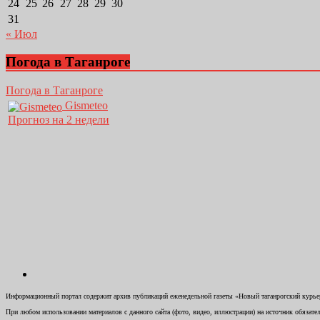
24
25
26
27
28
29
30
31
« Июл
Погода в Таганроге
Погода в Таганроге
Gismeteo
Прогноз на 2 недели
Информационный портал содержит архив публикаций еженедельной газеты «Новый таганрогский курьер»
При любом использовании материалов с данного сайта (фото, видео, иллюстрации) на источник обязате