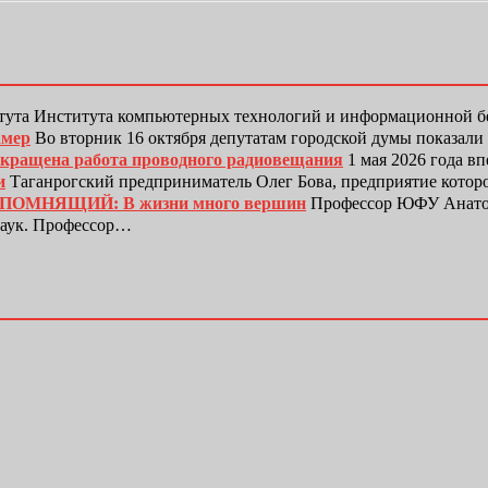
тута Института компьютерных технологий и информационной
амер
Во вторник 16 октября депутатам городской думы показали
рекращена работа проводного радиовещания
1 мая 2026 года в
и
Таганрогский предприниматель Олег Бова, предприятие котор
ЕПОМНЯЩИЙ: В жизни много вершин
Профессор ЮФУ Анатол
наук. Профессор…