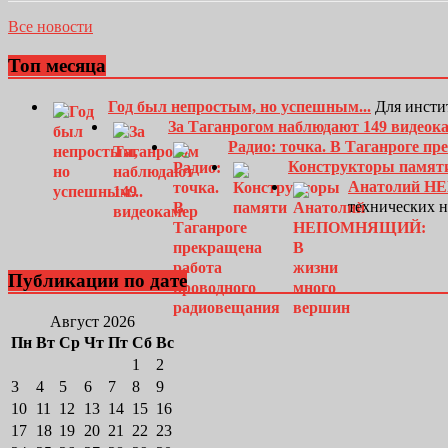
Все новости
Топ месяца
Год был непростым, но успешным...
Для инсти
За Таганрогом наблюдают 149 видеок
Радио: точка. В Таганроге п
Конструкторы памят
Анатолий Н
технических 
Публикации по дате
Август 2026
Пн
Вт
Ср
Чт
Пт
Сб
Вс
1
2
3
4
5
6
7
8
9
10
11
12
13
14
15
16
17
18
19
20
21
22
23