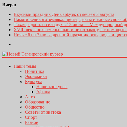
Вчера:
Вкусный праздник День арбуза: отмечаем 3 августа
Памяти великого земляка: цветы, факты и живые слова о
Тихая радость и сила духа: 12 июля — Международный 
XVIII век: эпоха смены власти не по закону, а с помощью
Ночь с 6 на 7 июля: древний праздник огня, воды и цвет
Наши темы
Политика
Экономика
Культура
Наши конкурсы
Афиша
Авто
Образование
Общество
Советы от знатока
Спорт
Разное