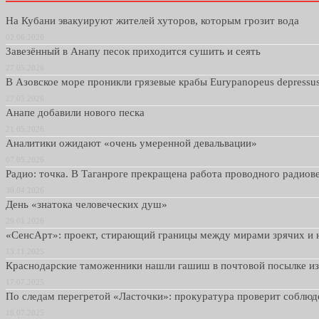
На Кубани эвакуируют жителей хуторов, которым грозит вода
02.06.2026
Завезённый в Анапу песок приходится сушить и сеять
27.05.2026
В Азовское море проникли грязевые крабы Eurypanopeus depressu
27.05.2026
Анапе добавили нового песка
21.05.2026
Аналитики ожидают «очень умеренной девальвации»
07.05.2026
Радио: точка. В Таганроге прекращена работа проводного радио
30.04.2026
День «знатока человеческих душ»
29.01.2026
«СенсАрт»: проект, стирающий границы между мирами зрячих и 
13.11.2025
Краснодарские таможенники нашли гашиш в почтовой посылке и
17.07.2025
По следам перегретой «Ласточки»: прокуратура проверит соблю
16.07.2025