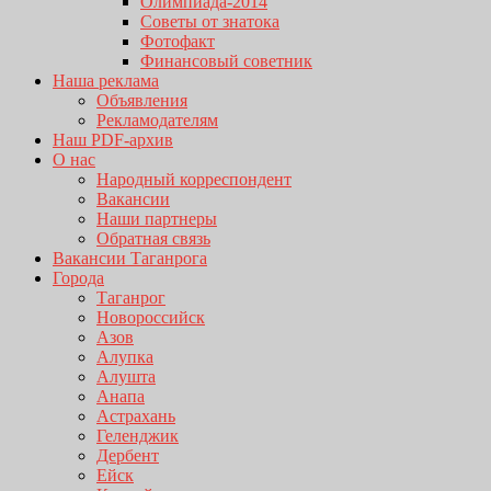
Олимпиада-2014
Советы от знатока
Фотофакт
Финансовый советник
Наша реклама
Объявления
Рекламодателям
Наш PDF-архив
О нас
Народный корреспондент
Вакансии
Наши партнеры
Обратная связь
Вакансии Таганрога
Города
Таганрог
Новороссийск
Азов
Алупка
Алушта
Анапа
Астрахань
Геленджик
Дербент
Ейск