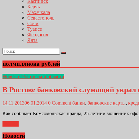
Каспийск
Керчь
Махачкала
Севастополь
Сочи
Туапсе
Феодосия
Ялта
полмиллиона рублей
Новости Ростовской области
В Ростове банковский служащий украл 
14.11.2013
06.01.2014
0 Comment
банки
,
банковские карты
,
кред
Как сообщает Комсомольская правда, 25-летний мошенник офо
Далее...
Новости