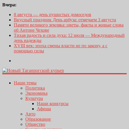
Вчера:
8 августа — день пушистых домоседов
Вкусный праздник День арбуза: отмечаем 3 августа
Памяти великого земляка: цветы, факты и живые слова
об Антоне Чехове
Тихая радость и сила духа: 12 июля — Международный
день надежды
XVIII век: эпоха смены власти не по закону, а с
помощью силы
Наши темы
Политика
Экономика
Культура
Наши конкурсы
Афиша
Авто
Образование
Общество