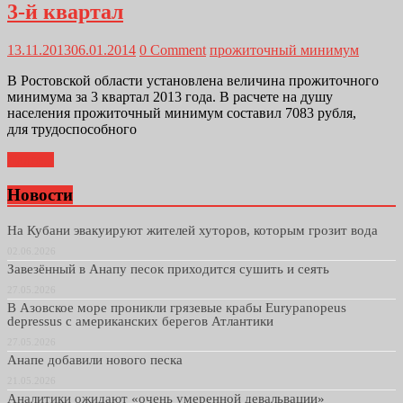
3-й квартал
13.11.2013
06.01.2014
0 Comment
прожиточный минимум
В Ростовской области установлена величина прожиточного
минимума за 3 квартал 2013 года. В расчете на душу
населения прожиточный минимум составил 7083 рубля,
для трудоспособного
Далее...
Новости
На Кубани эвакуируют жителей хуторов, которым грозит вода
02.06.2026
Завезённый в Анапу песок приходится сушить и сеять
27.05.2026
В Азовское море проникли грязевые крабы Eurypanopeus
depressus с американских берегов Атлантики
27.05.2026
Анапе добавили нового песка
21.05.2026
Аналитики ожидают «очень умеренной девальвации»