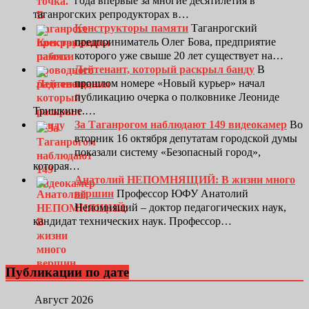
года впервые за многие десятилетия в
таганрогских репродукторах в…
Конструкторы памяти
Таганрогский
предприниматель Олег Бова, предприятие
которого уже свыше 20 лет существует на…
Лейтенант, который раскрыл банду
В
прошлом номере «Новый курьер» начал
публикацию очерка о полковнике Леониде
Тришкине.…
За Таганрогом наблюдают 149 видеокамер
Во
вторник 16 октября депутатам городской думы
показали систему «Безопасный город»,
которая…
Анатолий НЕПОМНЯЩИЙ: В жизни много
вершин
Профессор ЮФУ Анатолий
Непомнящий – доктор педагогических наук,
кандидат технических наук. Профессор…
Публикации по дате
Август 2026