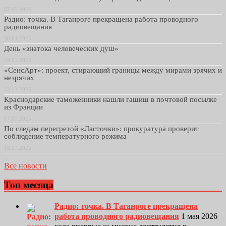
07.05.2026
Радио: точка. В Таганроге прекращена работа проводного
радиовещания
30.04.2026
День «знатока человеческих душ»
29.01.2026
«СенсАрт»: проект, стирающий границы между мирами зрячих и
незрячих
13.11.2025
Краснодарские таможенники нашли гашиш в почтовой посылке
из Франции
17.07.2025
По следам перегретой «Ласточки»: прокуратура проверит
соблюдение температурного режима
16.07.2025
Все новости
Топ месяца
Радио: точка. В Таганроге прекращена
работа проводного радиовещания
1 мая 2026