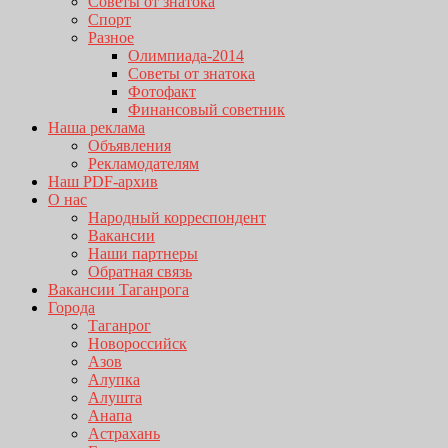
Советы от знатока
Спорт
Разное
Олимпиада-2014
Советы от знатока
Фотофакт
Финансовый советник
Наша реклама
Объявления
Рекламодателям
Наш PDF-архив
О нас
Народный корреспондент
Вакансии
Наши партнеры
Обратная связь
Вакансии Таганрога
Города
Таганрог
Новороссийск
Азов
Алупка
Алушта
Анапа
Астрахань