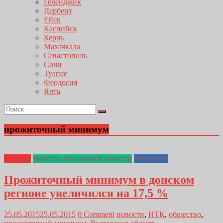
Геленджик
Дербент
Ейск
Каспийск
Керчь
Махачкала
Севастополь
Сочи
Туапсе
Феодосия
Ялта
прожиточный минимум
Главная
Новости Ростовской области
Общество
Прожиточный минимум в донском
регионе увеличился на 17,5 %
25.05.2015
25.05.2015
0 Comment
новости
,
НТК
,
общество
,