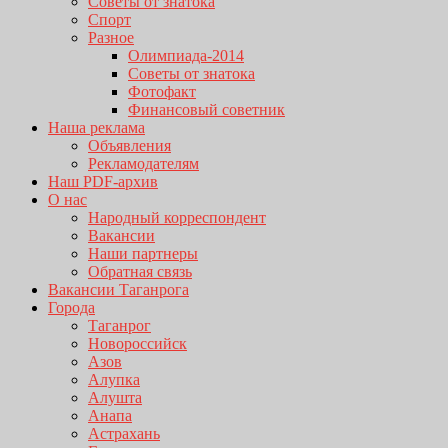
Советы от знатока
Спорт
Разное
Олимпиада-2014
Советы от знатока
Фотофакт
Финансовый советник
Наша реклама
Объявления
Рекламодателям
Наш PDF-архив
О нас
Народный корреспондент
Вакансии
Наши партнеры
Обратная связь
Вакансии Таганрога
Города
Таганрог
Новороссийск
Азов
Алупка
Алушта
Анапа
Астрахань