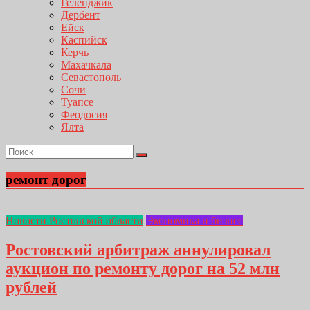
Геленджик
Дербент
Ейск
Каспийск
Керчь
Махачкала
Севастополь
Сочи
Туапсе
Феодосия
Ялта
ремонт дорог
Новости Ростовской области
Экономика и бизнес
Ростовский арбитраж аннулировал
аукцион по ремонту дорог на 52 млн
рублей