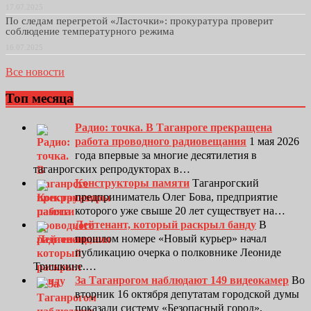
17.07.2025
По следам перегретой «Ласточки»: прокуратура проверит
соблюдение температурного режима
16.07.2025
Все новости
Топ месяца
Радио: точка. В Таганроге прекращена
работа проводного радиовещания
1 мая 2026
года впервые за многие десятилетия в
таганрогских репродукторах в…
Конструкторы памяти
Таганрогский
предприниматель Олег Бова, предприятие
которого уже свыше 20 лет существует на…
Лейтенант, который раскрыл банду
В
прошлом номере «Новый курьер» начал
публикацию очерка о полковнике Леониде
Тришкине.…
За Таганрогом наблюдают 149 видеокамер
Во
вторник 16 октября депутатам городской думы
показали систему «Безопасный город»,