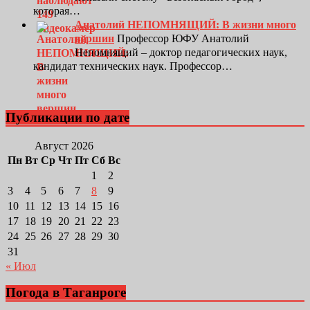
которая…
Анатолий НЕПОМНЯЩИЙ: В жизни много
вершин
Профессор ЮФУ Анатолий
Непомнящий – доктор педагогических наук,
кандидат технических наук. Профессор…
Публикации по дате
Август 2026
Пн
Вт
Ср
Чт
Пт
Сб
Вс
1
2
3
4
5
6
7
8
9
10
11
12
13
14
15
16
17
18
19
20
21
22
23
24
25
26
27
28
29
30
31
« Июл
Погода в Таганроге