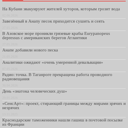
На Кубани эвакуируют жителей хуторов, которым грозит вода
02.06.2026
Завезённый в Анапу песок приходится сушить и сеять
27.05.2026
В Азовское море проникли грязевые крабы Eurypanopeus
depressus с американских берегов Атлантики
27.05.2026
Анапе добавили нового песка
21.05.2026
Аналитики ожидают «очень умеренной девальвации»
07.05.2026
Радио: точка. В Таганроге прекращена работа проводного
радиовещания
30.04.2026
День «знатока человеческих душ»
29.01.2026
«СенсАрт»: проект, стирающий границы между мирами зрячих и
незрячих
13.11.2025
Краснодарские таможенники нашли гашиш в почтовой посылке
из Франции