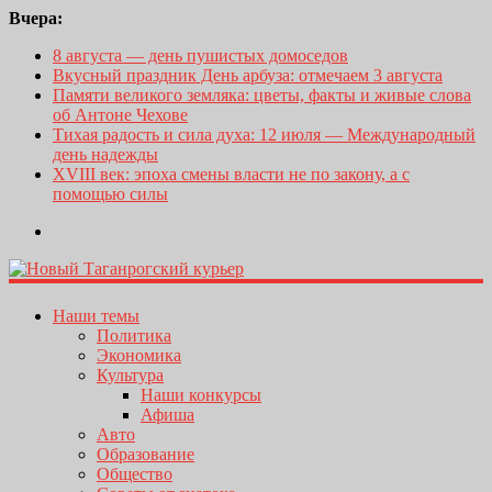
Вчера:
8 августа — день пушистых домоседов
Вкусный праздник День арбуза: отмечаем 3 августа
Памяти великого земляка: цветы, факты и живые слова
об Антоне Чехове
Тихая радость и сила духа: 12 июля — Международный
день надежды
XVIII век: эпоха смены власти не по закону, а с
помощью силы
Наши темы
Политика
Экономика
Культура
Наши конкурсы
Афиша
Авто
Образование
Общество