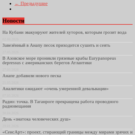
← Предыдущие
Новости
На Кубани эвакуируют жителей хуторов, которым грозит вода
02.06.2026
Завезённый в Анапу песок приходится сушить и сеять
27.05.2026
В Азовское море проникли грязевые крабы Eurypanopeus
depressus с американских берегов Атлантики
27.05.2026
Анапе добавили нового песка
21.05.2026
Аналитики ожидают «очень умеренной девальвации»
07.05.2026
Радио: точка. В Таганроге прекращена работа проводного
радиовещания
30.04.2026
День «знатока человеческих душ»
29.01.2026
«СенсАрт»: проект, стирающий границы между мирами зрячих и