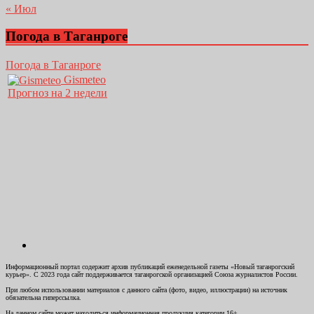
« Июл
Погода в Таганроге
Погода в Таганроге
Gismeteo
Прогноз на 2 недели
Информационный портал содержит архив публикаций еженедельной газеты «Новый таганрогский
курьер». С 2023 года сайт поддерживается таганрогской организацией Союза журналистов России.
При любом использовании материалов с данного сайта (фото, видео, иллюстрации) на источник
обязательна гиперссылка.
На данном сайте может находиться информационная продукция категории 16+