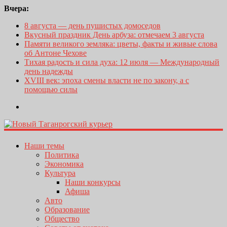
Вчера:
8 августа — день пушистых домоседов
Вкусный праздник День арбуза: отмечаем 3 августа
Памяти великого земляка: цветы, факты и живые слова
об Антоне Чехове
Тихая радость и сила духа: 12 июля — Международный
день надежды
XVIII век: эпоха смены власти не по закону, а с
помощью силы
Наши темы
Политика
Экономика
Культура
Наши конкурсы
Афиша
Авто
Образование
Общество