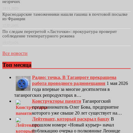
незрячих
13.11.2025
Краснодарские таможенники нашли гашиш в почтовой посылке
из Франции
17.07.2025
По следам перегретой «Ласточки»: прокуратура проверит
соблюдение температурного режима
16.07.2025
Все новости
Топ месяца
Радио: точка. В Таганроге прекращена
работа проводного радиовещания
1 мая 2026
года впервые за многие десятилетия в
таганрогских репродукторах в…
Конструкторы памяти
Таганрогский
предприниматель Олег Бова, предприятие
которого уже свыше 20 лет существует на…
Лейтенант, который раскрыл банду
В
прошлом номере «Новый курьер» начал
публикацию очерка о полковнике Леониде