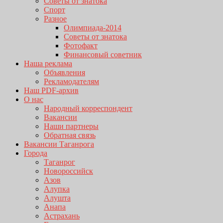
Советы от знатока
Спорт
Разное
Олимпиада-2014
Советы от знатока
Фотофакт
Финансовый советник
Наша реклама
Объявления
Рекламодателям
Наш PDF-архив
О нас
Народный корреспондент
Вакансии
Наши партнеры
Обратная связь
Вакансии Таганрога
Города
Таганрог
Новороссийск
Азов
Алупка
Алушта
Анапа
Астрахань