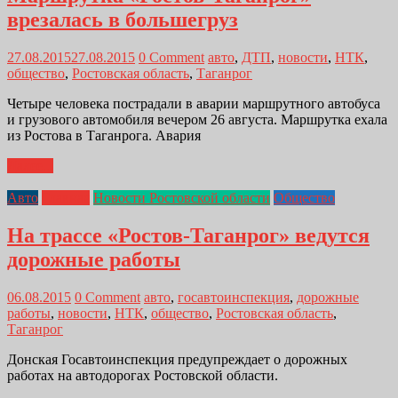
врезалась в большегруз
27.08.2015
27.08.2015
0 Comment
авто
,
ДТП
,
новости
,
НТК
,
общество
,
Ростовская область
,
Таганрог
Четыре человека пострадали в аварии маршрутного автобуса
и грузового автомобиля вечером 26 августа. Маршрутка ехала
из Ростова в Таганрога. Авария
Далее...
Авто
Главная
Новости Ростовской области
Общество
На трассе «Ростов-Таганрог» ведутся
дорожные работы
06.08.2015
0 Comment
авто
,
госавтоинспекция
,
дорожные
работы
,
новости
,
НТК
,
общество
,
Ростовская область
,
Таганрог
Донская Госавтоинспекция предупреждает о дорожных
работах на автодорогах Ростовской области.