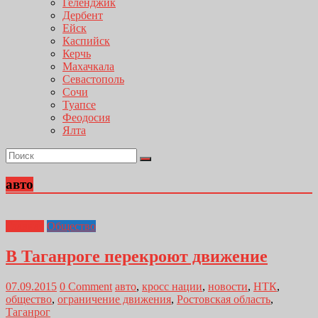
Геленджик
Дербент
Ейск
Каспийск
Керчь
Махачкала
Севастополь
Сочи
Туапсе
Феодосия
Ялта
авто
Главная
Общество
В Таганроге перекроют движение
07.09.2015
0 Comment
авто
,
кросс нации
,
новости
,
НТК
,
общество
,
ограничение движения
,
Ростовская область
,
Таганрог