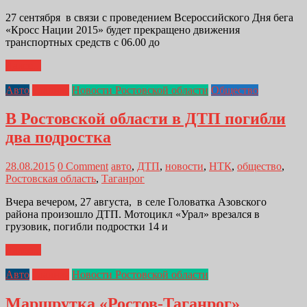
27 сентября в связи с проведением Всероссийского Дня бега
«Кросс Нации 2015» будет прекращено движения
транспортных средств с 06.00 до
Далее...
Авто
Главная
Новости Ростовской области
Общество
В Ростовской области в ДТП погибли
два подростка
28.08.2015
0 Comment
авто
,
ДТП
,
новости
,
НТК
,
общество
,
Ростовская область
,
Таганрог
Вчера вечером, 27 августа, в селе Головатка Азовского
района произошло ДТП. Мотоцикл «Урал» врезался в
грузовик, погибли подростки 14 и
Далее...
Авто
Главная
Новости Ростовской области
Маршрутка «Ростов-Таганрог»