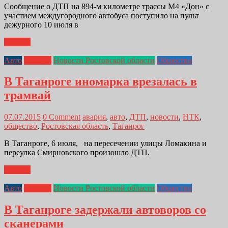
Сообщение о ДТП на 894-м километре трассы М4 «Дон» с
участием междугородного автобуса поступило на пульт
дежурного 10 июля в
Далее...
Авто
Главная
Новости Ростовской области
Общество
В Таганроге иномарка врезалась в
трамвай
07.07.2015
0 Comment
авария
,
авто
,
ДТП
,
новости
,
НТК
,
общество
,
Ростовская область
,
Таганрог
В Таганроге, 6 июля, на пересечении улицы Ломакина и
переулка Смирновского произошло ДТП.
Далее...
Авто
Главная
Новости Ростовской области
Общество
В Таганроге задержали автоворов со
сканерами