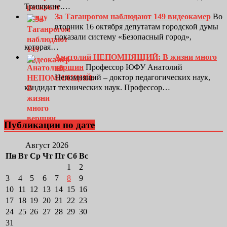
Тришкине.…
За Таганрогом наблюдают 149 видеокамер
Во
вторник 16 октября депутатам городской думы
показали систему «Безопасный город»,
которая…
Анатолий НЕПОМНЯЩИЙ: В жизни много
вершин
Профессор ЮФУ Анатолий
Непомнящий – доктор педагогических наук,
кандидат технических наук. Профессор…
Публикации по дате
Август 2026
Пн
Вт
Ср
Чт
Пт
Сб
Вс
1
2
3
4
5
6
7
8
9
10
11
12
13
14
15
16
17
18
19
20
21
22
23
24
25
26
27
28
29
30
31