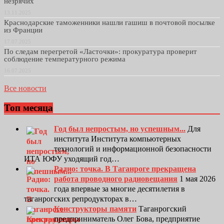
незрячих
13.11.2025
Краснодарские таможенники нашли гашиш в почтовой посылке
из Франции
17.07.2025
По следам перегретой «Ласточки»: прокуратура проверит
соблюдение температурного режима
16.07.2025
Все новости
Топ месяца
Год был непростым, но успешным...
Для
института Института компьютерных
технологий и информационной безопасности
ИТА ЮФУ уходящий год…
Радио: точка. В Таганроге прекращена
работа проводного радиовещания
1 мая 2026
года впервые за многие десятилетия в
таганрогских репродукторах в…
Конструкторы памяти
Таганрогский
предприниматель Олег Бова, предприятие