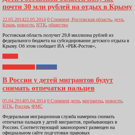
почти 30 млн рублей на отдых в Крыму
22.05.2014
22.05.2014
0 Comment
.Ростовская область
,
дети
,
Крым
,
новости
,
НТК
,
общество
Ростовская область получит 29,8 миллиона рублей из
федерального бюджета на субсидирование детского отдыха в
Крыму. Об этом сообщает ИА «РБК-Ростов»,
Далее...
Лента новостей
Общество
В России у детей мигрантов будут
снимать отпечатки пальцев
05.04.2014
05.04.2014
0 Comment
дети
,
мигранты
,
новости
,
НТК
,
Россия
,
ФМС
Федеральная миграционная служба намерена снимать
отпечатки пальцев у детей мигрантов, прибывающих в
Россию. Соответствующий законопроект размещен на
официальном сайте подготовки правовых