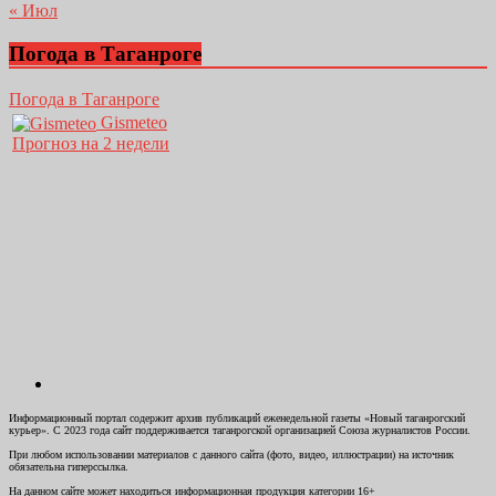
« Июл
Погода в Таганроге
Погода в Таганроге
Gismeteo
Прогноз на 2 недели
Информационный портал содержит архив публикаций еженедельной газеты «Новый таганрогский
курьер». С 2023 года сайт поддерживается таганрогской организацией Союза журналистов России.
При любом использовании материалов с данного сайта (фото, видео, иллюстрации) на источник
обязательна гиперссылка.
На данном сайте может находиться информационная продукция категории 16+