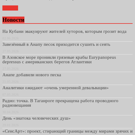
Далее...
Новости
На Кубани эвакуируют жителей хуторов, которым грозит вода
02.06.2026
Завезённый в Анапу песок приходится сушить и сеять
27.05.2026
В Азовское море проникли грязевые крабы Eurypanopeus
depressus с американских берегов Атлантики
27.05.2026
Анапе добавили нового песка
21.05.2026
Аналитики ожидают «очень умеренной девальвации»
07.05.2026
Радио: точка. В Таганроге прекращена работа проводного
радиовещания
30.04.2026
День «знатока человеческих душ»
29.01.2026
«СенсАрт»: проект, стирающий границы между мирами зрячих и