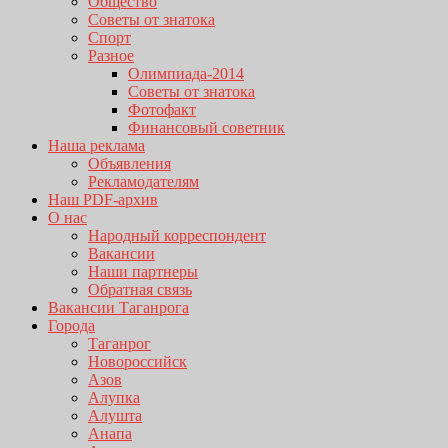
Общество
Советы от знатока
Спорт
Разное
Олимпиада-2014
Советы от знатока
Фотофакт
Финансовый советник
Наша реклама
Объявления
Рекламодателям
Наш PDF-архив
О нас
Народный корреспондент
Вакансии
Наши партнеры
Обратная связь
Вакансии Таганрога
Города
Таганрог
Новороссийск
Азов
Алупка
Алушта
Анапа