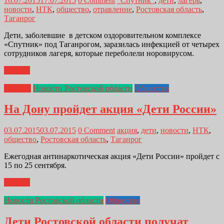
16.07.2015
17.07.2015
0 Comment
"Спутник"
,
дети
,
лагерь
,
новости
,
НТК
,
общество
,
отравление
,
Ростовская область
,
Таганрог
Дети, заболевшие в детском оздоровительном комплексе
«Спутник» под Таганрогом, заразилась инфекцией от четырех
сотрудников лагеря, которые переболели норовирусом.
Далее...
Главная
Новости Ростовской области
Общество
На Дону пройдет акция «Дети России»
03.07.2015
03.07.2015
0 Comment
акция
,
дети
,
новости
,
НТК
,
общество
,
Ростовская область
,
Таганрог
Ежегодная антинаркотическая акция «Дети России» пройдет с
15 по 25 сентября.
Далее...
Новости Ростовской области
Общество
Дети Ростовской области получат