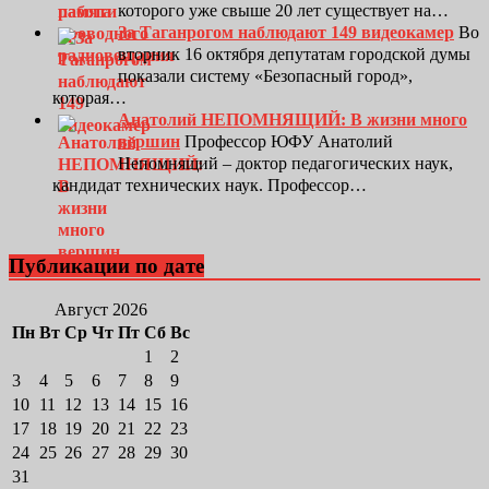
которого уже свыше 20 лет существует на…
За Таганрогом наблюдают 149 видеокамер
Во
вторник 16 октября депутатам городской думы
показали систему «Безопасный город»,
которая…
Анатолий НЕПОМНЯЩИЙ: В жизни много
вершин
Профессор ЮФУ Анатолий
Непомнящий – доктор педагогических наук,
кандидат технических наук. Профессор…
Публикации по дате
Август 2026
Пн
Вт
Ср
Чт
Пт
Сб
Вс
1
2
3
4
5
6
7
8
9
10
11
12
13
14
15
16
17
18
19
20
21
22
23
24
25
26
27
28
29
30
31