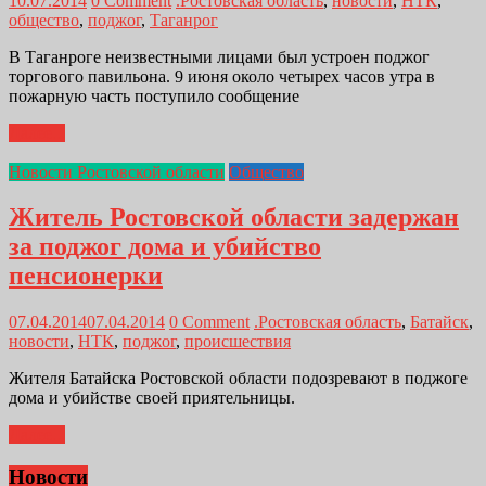
10.07.2014
0 Comment
.Ростовская область
,
новости
,
НТК
,
общество
,
поджог
,
Таганрог
В Таганроге неизвестными лицами был устроен поджог
торгового павильона. 9 июня около четырех часов утра в
пожарную часть поступило сообщение
Далее...
Новости Ростовской области
Общество
Житель Ростовской области задержан
за поджог дома и убийство
пенсионерки
07.04.2014
07.04.2014
0 Comment
.Ростовская область
,
Батайск
,
новости
,
НТК
,
поджог
,
происшествия
Жителя Батайска Ростовской области подозревают в поджоге
дома и убийстве своей приятельницы.
Далее...
Новости