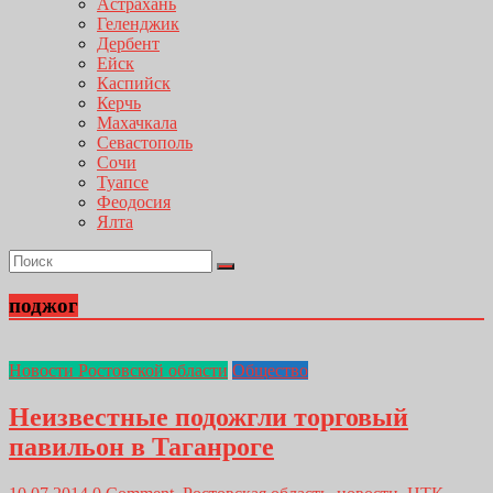
Астрахань
Геленджик
Дербент
Ейск
Каспийск
Керчь
Махачкала
Севастополь
Сочи
Туапсе
Феодосия
Ялта
поджог
Новости Ростовской области
Общество
Неизвестные подожгли торговый
павильон в Таганроге