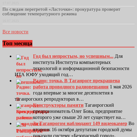
17.07.2025
По следам перегретой «Ласточки»: прокуратура проверит
соблюдение температурного режима
16.07.2025
Все новости
Топ месяца
Год был непростым, но успешным...
Для
института Института компьютерных
технологий и информационной безопасности
ИТА ЮФУ уходящий год…
Радио: точка. В Таганроге прекращена
работа проводного радиовещания
1 мая 2026
года впервые за многие десятилетия в
таганрогских репродукторах в…
Конструкторы памяти
Таганрогский
предприниматель Олег Бова, предприятие
которого уже свыше 20 лет существует на…
За Таганрогом наблюдают 149 видеокамер
Во
вторник 16 октября депутатам городской думы
показали систему «Безопасный город»,