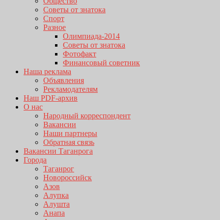
Общество
Советы от знатока
Спорт
Разное
Олимпиада-2014
Советы от знатока
Фотофакт
Финансовый советник
Наша реклама
Объявления
Рекламодателям
Наш PDF-архив
О нас
Народный корреспондент
Вакансии
Наши партнеры
Обратная связь
Вакансии Таганрога
Города
Таганрог
Новороссийск
Азов
Алупка
Алушта
Анапа