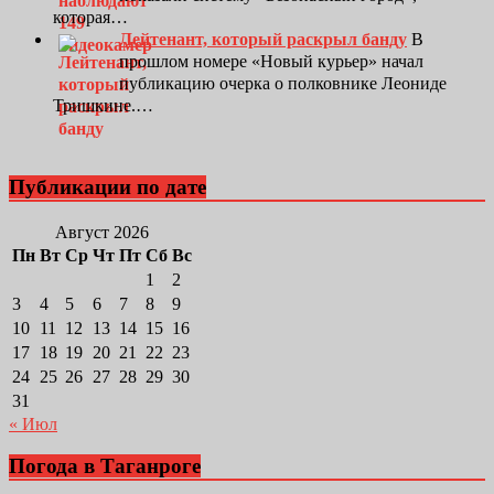
которая…
Лейтенант, который раскрыл банду
В
прошлом номере «Новый курьер» начал
публикацию очерка о полковнике Леониде
Тришкине.…
Публикации по дате
Август 2026
Пн
Вт
Ср
Чт
Пт
Сб
Вс
1
2
3
4
5
6
7
8
9
10
11
12
13
14
15
16
17
18
19
20
21
22
23
24
25
26
27
28
29
30
31
« Июл
Погода в Таганроге