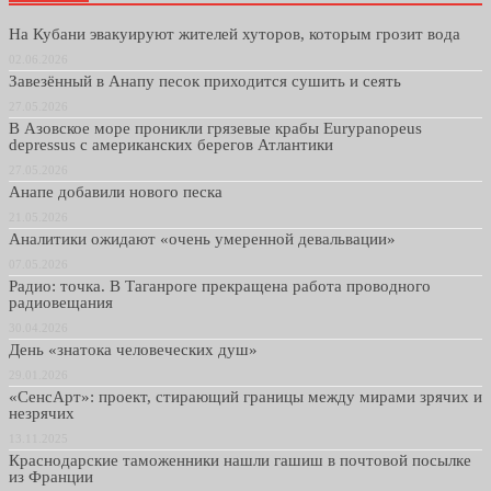
На Кубани эвакуируют жителей хуторов, которым грозит вода
02.06.2026
Завезённый в Анапу песок приходится сушить и сеять
27.05.2026
В Азовское море проникли грязевые крабы Eurypanopeus
depressus с американских берегов Атлантики
27.05.2026
Анапе добавили нового песка
21.05.2026
Аналитики ожидают «очень умеренной девальвации»
07.05.2026
Радио: точка. В Таганроге прекращена работа проводного
радиовещания
30.04.2026
День «знатока человеческих душ»
29.01.2026
«СенсАрт»: проект, стирающий границы между мирами зрячих и
незрячих
13.11.2025
Краснодарские таможенники нашли гашиш в почтовой посылке
из Франции