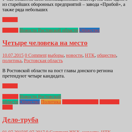
из старейших оборонных предприятий – завода «Прибой», а
также ряда небольших
Далее...
Главная
Новости Ростовской области
Общество
Четыре человека на место
10.07.2015
0 Comment
выборы
,
новости
,
НТК
,
общество
,
политика
,
Ростовская область
В Ростовской области на пост главы донского региона
претендуют четыре кандидата.
Далее...
Главная
Новости Ростовской
области
Общество
Политика
Спиридонов П.А.
Стефанов
Ю.В.
Дело-труба