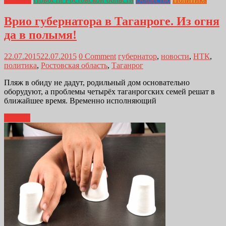
Врио губернатора в Таганроге. Из огня
да в полымя!
22.07.2015
22.07.2015
0 Comment
губернатор
,
новости
,
НТК
,
политика
,
Ростовская область
,
Таганрог
Пляж в обиду не дадут, родильный дом основательно
оборудуют, а проблемы четырёх таганрогских семей решат в
ближайшее время. Временно исполняющий
Далее...