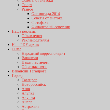
Советы от знатока
Спорт
Разное
Олимпиада-2014
Советы от знатока
Фотофакт
Финансовый советник
Наша реклама
Объявления
Рекламодателям
Наш PDF-архив
О нас
Народный корреспондент
Вакансии
Наши партнеры
Обратная связь
Вакансии Таганрога
Города
Таганрог
Новороссийск
Азов
Алупка
Алушта
Анапа
Астрахань