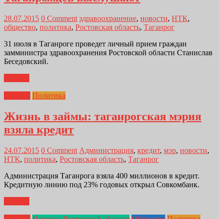
28.07.2015
0 Comment
здравоохранение
,
новости
,
НТК
,
общество
,
политика
,
Ростовская область
,
Таганрог
31 июля в Таганроге проведет личный прием граждан
замминистра здравоохранения Ростовской области Станислав
Беседовский.
Далее...
Главная
Политика
Жизнь в займы: таганрогская мэрия
взяла кредит
24.07.2015
0 Comment
Администрация
,
кредит
,
мэр
,
новости
,
НТК
,
политика
,
Ростовская область
,
Таганрог
Администрация Таганрога взяла 400 миллионов в кредит.
Кредитную линию под 23% годовых открыл Совкомбанк.
Далее...
Главная
Новости Ростовской области
Общество
Политика