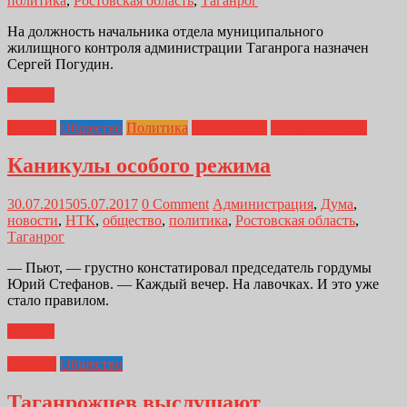
политика
,
Ростовская область
,
Таганрог
На должность начальника отдела муниципального
жилищного контроля администрации Таганрога назначен
Сергей Погудин.
Далее...
Главная
Общество
Политика
Сирота Е.В.
Стефанов Ю.В.
Каникулы особого режима
30.07.2015
05.07.2017
0 Comment
Администрация
,
Дума
,
новости
,
НТК
,
общество
,
политика
,
Ростовская область
,
Таганрог
— Пьют, — грустно констатировал председатель гордумы
Юрий Стефанов. — Каждый вечер. На лавочках. И это уже
стало правилом.
Далее...
Главная
Общество
Таганрожцев выслушают