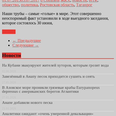
01.07.2015
05.07.2017
0 Comment
ЖКХ
,
новости
,
НТК
,
общество
,
политика
,
Ростовская область
,
Таганрог
Наши трубы – самые «голые» в мире. Этот совершенно
неоспоримый факт установили в ходе выездного заседания,
которое состоялось 30 июня,
Далее...
← Предыдущие
Следующие →
Новости
На Кубани эвакуируют жителей хуторов, которым грозит вода
02.06.2026
Завезённый в Анапу песок приходится сушить и сеять
27.05.2026
В Азовское море проникли грязевые крабы Eurypanopeus
depressus с американских берегов Атлантики
27.05.2026
Анапе добавили нового песка
21.05.2026
Аналитики ожидают «очень умеренной девальвации»