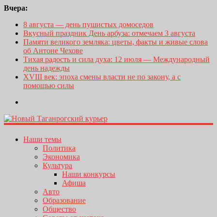
Вчера:
8 августа — день пушистых домоседов
Вкусный праздник День арбуза: отмечаем 3 августа
Памяти великого земляка: цветы, факты и живые слова
об Антоне Чехове
Тихая радость и сила духа: 12 июля — Международный
день надежды
XVIII век: эпоха смены власти не по закону, а с
помощью силы
Наши темы
Политика
Экономика
Культура
Наши конкурсы
Афиша
Авто
Образование
Общество