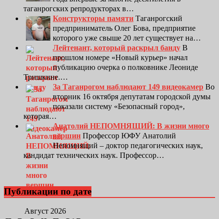
таганрогских репродукторах в…
Конструкторы памяти
Таганрогский
предприниматель Олег Бова, предприятие
которого уже свыше 20 лет существует на…
Лейтенант, который раскрыл банду
В
прошлом номере «Новый курьер» начал
публикацию очерка о полковнике Леониде
Тришкине.…
За Таганрогом наблюдают 149 видеокамер
Во
вторник 16 октября депутатам городской думы
показали систему «Безопасный город»,
которая…
Анатолий НЕПОМНЯЩИЙ: В жизни много
вершин
Профессор ЮФУ Анатолий
Непомнящий – доктор педагогических наук,
кандидат технических наук. Профессор…
Публикации по дате
Август 2026