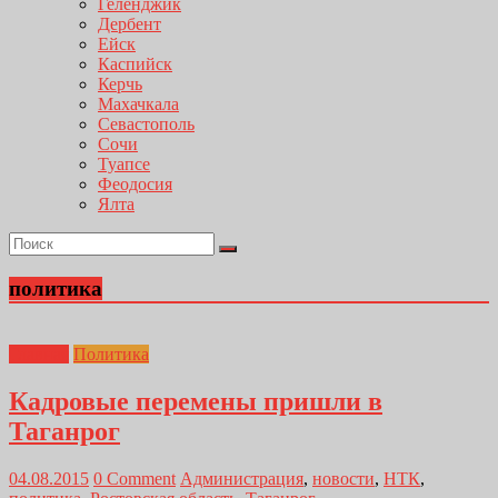
Геленджик
Дербент
Ейск
Каспийск
Керчь
Махачкала
Севастополь
Сочи
Туапсе
Феодосия
Ялта
политика
Главная
Политика
Кадровые перемены пришли в
Таганрог
04.08.2015
0 Comment
Администрация
,
новости
,
НТК
,