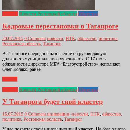
Главная
Новости Ростовской области
Общество
Кадровые перестановки в Таганроге
20.07.2015
0 Comment
новости
,
НТК
,
общество
,
политика
,
Ростовская область
,
Таганрог
В Таганроге очередное назначение на руководящую
должность муниципального учреждения. С 17 июля
обязанности директора МБУ «Благоустройство» исполняет
Олег Коляко, ранее
Далее...
Главная
Новости Ростовской области
Общество
У Таганрога будет свой кластер
15.07.2015
0 Comment
инновации
,
новости
,
НТК
,
общество
,
политика
,
Ростовская область
,
Таганрог
У нас появится свой инновационный кластер. На базе одного