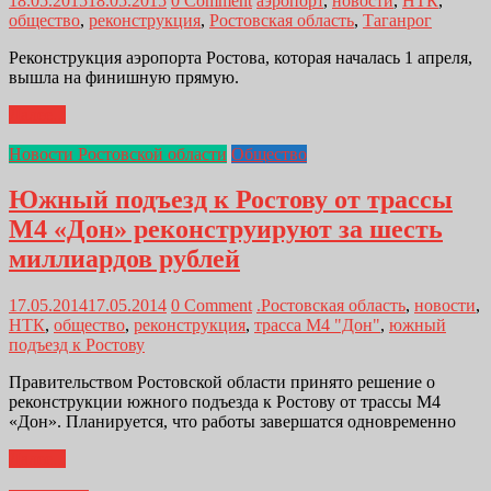
18.05.2015
18.05.2015
0 Comment
аэропорт
,
новости
,
НТК
,
общество
,
реконструкция
,
Ростовская область
,
Таганрог
Реконструкция аэропорта Ростова, которая началась 1 апреля,
вышла на финишную прямую.
Далее...
Новости Ростовской области
Общество
Южный подъезд к Ростову от трассы
М4 «Дон» реконструируют за шесть
миллиардов рублей
17.05.2014
17.05.2014
0 Comment
.Ростовская область
,
новости
,
НТК
,
общество
,
реконструкция
,
трасса М4 "Дон"
,
южный
подъезд к Ростову
Правительством Ростовской области принято решение о
реконструкции южного подъезда к Ростову от трассы М4
«Дон». Планируется, что работы завершатся одновременно
Далее...