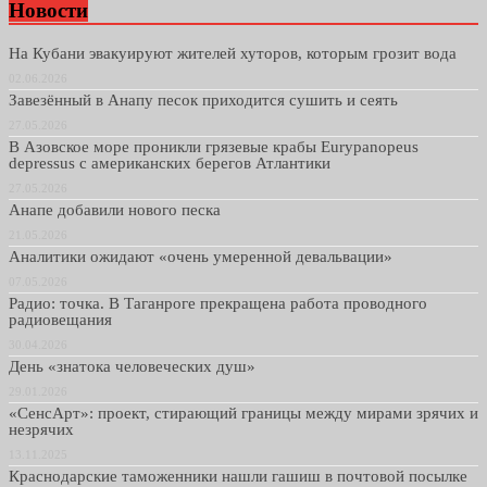
Новости
На Кубани эвакуируют жителей хуторов, которым грозит вода
02.06.2026
Завезённый в Анапу песок приходится сушить и сеять
27.05.2026
В Азовское море проникли грязевые крабы Eurypanopeus
depressus с американских берегов Атлантики
27.05.2026
Анапе добавили нового песка
21.05.2026
Аналитики ожидают «очень умеренной девальвации»
07.05.2026
Радио: точка. В Таганроге прекращена работа проводного
радиовещания
30.04.2026
День «знатока человеческих душ»
29.01.2026
«СенсАрт»: проект, стирающий границы между мирами зрячих и
незрячих
13.11.2025
Краснодарские таможенники нашли гашиш в почтовой посылке