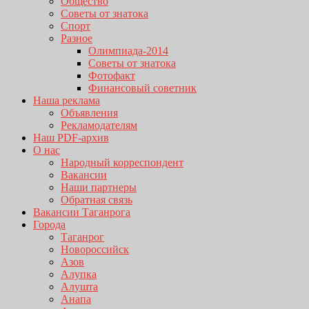
Общество
Советы от знатока
Спорт
Разное
Олимпиада-2014
Советы от знатока
Фотофакт
Финансовый советник
Наша реклама
Объявления
Рекламодателям
Наш PDF-архив
О нас
Народный корреспондент
Вакансии
Наши партнеры
Обратная связь
Вакансии Таганрога
Города
Таганрог
Новороссийск
Азов
Алупка
Алушта
Анапа