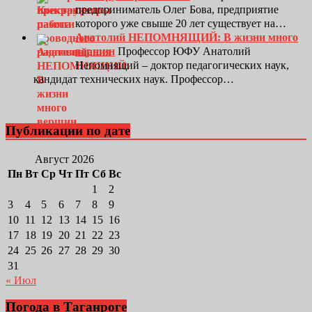
предприниматель Олег Бова, предприятие
которого уже свыше 20 лет существует на…
Анатолий НЕПОМНЯЩИЙ: В жизни много
вершин
Профессор ЮФУ Анатолий
Непомнящий – доктор педагогических наук,
кандидат технических наук. Профессор…
Публикации по дате
Август 2026
Пн
Вт
Ср
Чт
Пт
Сб
Вс
1
2
3
4
5
6
7
8
9
10
11
12
13
14
15
16
17
18
19
20
21
22
23
24
25
26
27
28
29
30
31
« Июл
Погода в Таганроге