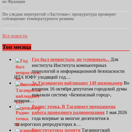
из Франции
17.07.2025
По следам перегретой «Ласточки»: прокуратура проверит
соблюдение температурного режима
16.07.2025
Все новости
Топ месяца
Год был непростым, но успешным...
Для
института Института компьютерных
технологий и информационной безопасности
ИТА ЮФУ уходящий год…
За Таганрогом наблюдают 149 видеокамер
Во
вторник 16 октября депутатам городской думы
показали систему «Безопасный город»,
которая…
Радио: точка. В Таганроге прекращена
работа проводного радиовещания
1 мая 2026
года впервые за многие десятилетия в
таганрогских репродукторах в…
Конструкторы памяти
Таганрогский