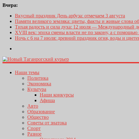
Вчера:
Вкусный праздник День арбуза: отмечаем 3 августа
Памяти великого земляка: цветы, факты и живые слова о
Тихая радость и сила духа: 12 июля — Международный 
XVIII век: эпоха смены власти не по закону, а с помощью
Ночь с 6 на 7 июля: древний праздник огня, воды и цвет
Наши темы
Политика
Экономика
Культура
Наши конкурсы
Афиша
Авто
Образование
Общество
Советы от знатока
Спорт
Разное