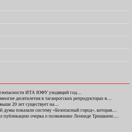
 безопасности ИТА ЮФУ уходящий год…
а многие десятилетия в таганрогских репродукторах в…
свыше 20 лет существует на…
ой думы показали систему «Безопасный город», которая…
л публикацию очерка о полковнике Леониде Тришкине.…