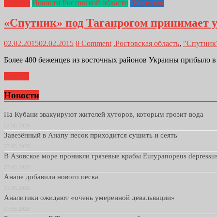
Главная
Новости Ростовской области
Общество
«Спутник» под Таганрогом принимает 
02.02.2015
02.02.2015
0 Comment
.Ростовская область
,
"Спутник
Более 400 беженцев из восточных районов Украины прибыло в 
Далее...
Новости
На Кубани эвакуируют жителей хуторов, которым грозит вода
02.06.2026
Завезённый в Анапу песок приходится сушить и сеять
27.05.2026
В Азовское море проникли грязевые крабы Eurypanopeus depressu
27.05.2026
Анапе добавили нового песка
21.05.2026
Аналитики ожидают «очень умеренной девальвации»
07.05.2026