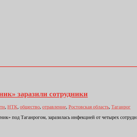
ник» заразили сотрудники
ти
,
НТК
,
общество
,
отравление
,
Ростовская область
,
Таганрог
ник» под Таганрогом, заразилась инфекцией от четырех сотрудн