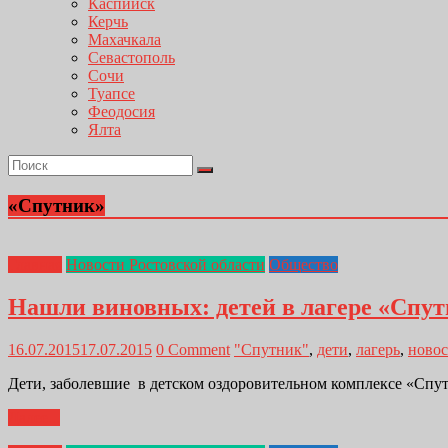
Каспийск
Керчь
Махачкала
Севастополь
Сочи
Туапсе
Феодосия
Ялта
«Спутник»
Главная
Новости Ростовской области
Общество
Нашли виновных: детей в лагере «Спут
16.07.2015
17.07.2015
0 Comment
"Спутник"
,
дети
,
лагерь
,
новос
Дети, заболевшие в детском оздоровительном комплексе «Спут
Далее...