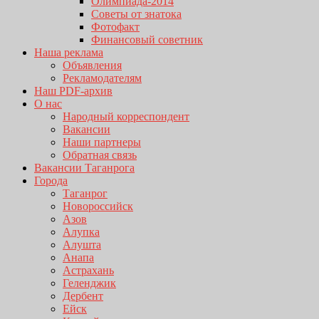
Олимпиада-2014
Советы от знатока
Фотофакт
Финансовый советник
Наша реклама
Объявления
Рекламодателям
Наш PDF-архив
О нас
Народный корреспондент
Вакансии
Наши партнеры
Обратная связь
Вакансии Таганрога
Города
Таганрог
Новороссийск
Азов
Алупка
Алушта
Анапа
Астрахань
Геленджик
Дербент
Ейск