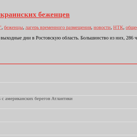
украинских беженцев
"
,
беженцы
,
лагерь временного размещения
,
новости
,
НТК
,
обще
выходные дни в Ростовскую область. Большинство из них, 286 
s с американских берегов Атлантики