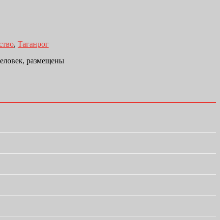
ство
,
Таганрог
человек, размещены