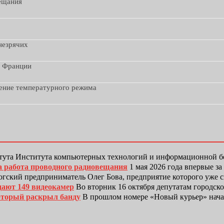
вещания
незрячих
з Франции
дение температурного режима
тута Института компьютерных технологий и информационной
а работа проводного радиовещания
1 мая 2026 года впервые з
гский предприниматель Олег Бова, предприятие которого уже 
дают 149 видеокамер
Во вторник 16 октября депутатам городск
оторый раскрыл банду
В прошлом номере «Новый курьер» нача