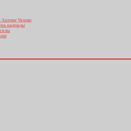
б Антоне Чехове
день надежды
 силы
ения