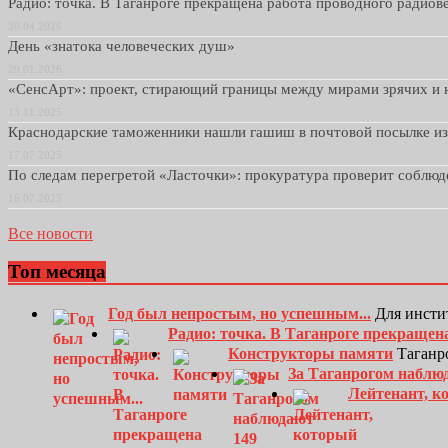
Радио: точка. В Таганроге прекращена работа проводного радио
30.04.2026
День «знатока человеческих душ»
29.01.2026
«СенсАрт»: проект, стирающий границы между мирами зрячих и 
13.11.2025
Краснодарские таможенники нашли гашиш в почтовой посылке и
17.07.2025
По следам перегретой «Ласточки»: прокуратура проверит соблю
16.07.2025
Все новости
Топ месяца
Год был непростым, но успешным...
Для инсти
Радио: точка. В Таганроге прекращен
Конструкторы памяти
Таганро
За Таганрогом наблю
Лейтенант, к