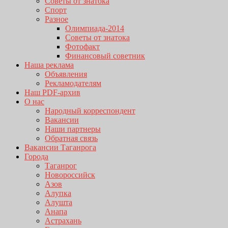
Советы от знатока
Спорт
Разное
Олимпиада-2014
Советы от знатока
Фотофакт
Финансовый советник
Наша реклама
Объявления
Рекламодателям
Наш PDF-архив
О нас
Народный корреспондент
Вакансии
Наши партнеры
Обратная связь
Вакансии Таганрога
Города
Таганрог
Новороссийск
Азов
Алупка
Алушта
Анапа
Астрахань