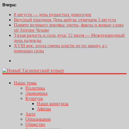
Вчера:
8 августа — день пушистых домоседов
Вкусный праздник День арбуза: отмечаем 3 августа
Памяти великого земляка: цветы, факты и живые слова
об Антоне Чехове
Тихая радость и сила духа: 12 июля — Международный
день надежды
XVIII век: эпоха смены власти не по закону, а с
помощью силы
Наши темы
Политика
Экономика
Культура
Наши конкурсы
Афиша
Авто
Образование
Общество