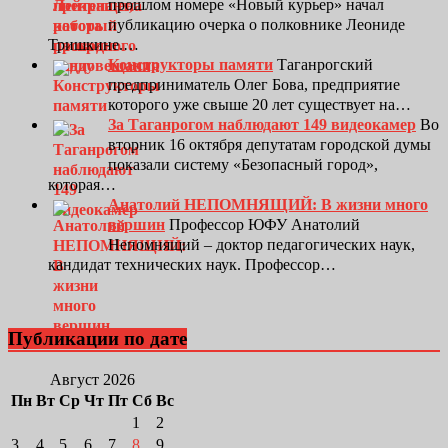
прошлом номере «Новый курьер» начал
публикацию очерка о полковнике Леониде
Тришкине.…
Конструкторы памяти
Таганрогский
предприниматель Олег Бова, предприятие
которого уже свыше 20 лет существует на…
За Таганрогом наблюдают 149 видеокамер
Во
вторник 16 октября депутатам городской думы
показали систему «Безопасный город»,
которая…
Анатолий НЕПОМНЯЩИЙ: В жизни много
вершин
Профессор ЮФУ Анатолий
Непомнящий – доктор педагогических наук,
кандидат технических наук. Профессор…
Публикации по дате
Август 2026
Пн
Вт
Ср
Чт
Пт
Сб
Вс
1
2
3
4
5
6
7
8
9