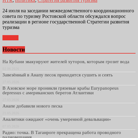
НТК
,
политика
,
Стратегия развития туризма
24 июля на заседании межведомственного координационного
совета по туризму Ростовской области обсуждался вопрос
реализации в регионе государственной Стратегии развития
туризма
Далее...
Новости
На Кубани эвакуируют жителей хуторов, которым грозит вода
02.06.2026
Завезённый в Анапу песок приходится сушить и сеять
27.05.2026
В Азовское море проникли грязевые крабы Eurypanopeus
depressus с американских берегов Атлантики
27.05.2026
Анапе добавили нового песка
21.05.2026
Аналитики ожидают «очень умеренной девальвации»
07.05.2026
Радио: точка. В Таганроге прекращена работа проводного
радиовещания