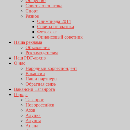
Общество
Советы от знатока
Спорт
Разное
Олимпиада-2014
Советы от знатока
Фотофакт
Финансовый советник
Наша реклама
Объявления
Рекламодателям
Наш PDF-архив
О нас
Народный корреспондент
Вакансии
Наши партнеры
Обратная связь
Вакансии Таганрога
Города
Таганрог
Новороссийск
Азов
Алупка
Алушта
Анапа