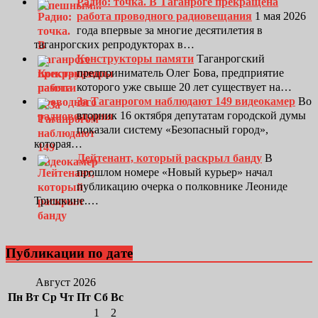
Радио: точка. В Таганроге прекращена
работа проводного радиовещания
1 мая 2026
года впервые за многие десятилетия в
таганрогских репродукторах в…
Конструкторы памяти
Таганрогский
предприниматель Олег Бова, предприятие
которого уже свыше 20 лет существует на…
За Таганрогом наблюдают 149 видеокамер
Во
вторник 16 октября депутатам городской думы
показали систему «Безопасный город»,
которая…
Лейтенант, который раскрыл банду
В
прошлом номере «Новый курьер» начал
публикацию очерка о полковнике Леониде
Тришкине.…
Публикации по дате
Август 2026
Пн
Вт
Ср
Чт
Пт
Сб
Вс
1
2