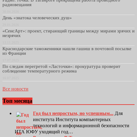
радиовещания
30.04.2026
День «знатока человеческих душ»
29.01.2026
«СенсАрт»: проект, стирающий границы между мирами зрячих и
незрячих
13.11.2025
Краснодарские таможенники нашли гашиш в почтовой посылке
из Франции
17.07.2025
По следам перегретой «Ласточки»: прокуратура проверит
соблюдение температурного режима
16.07.2025
Все новости
Топ месяца
Год был непростым, но успешным...
Для
института Института компьютерных
технологий и информационной безопасности
ИТА ЮФУ уходящий год…