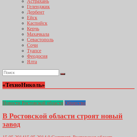
Астрахань
Геленджик
Дербент
Ейск
Каспийск
Керчь
Махачкала
Севастополь
Сочи
Туапсе
Феодосия
Ялта
«ТехноНиколь»
Новости Ростовской области
Общество
В Ростовской области строят новый
завод