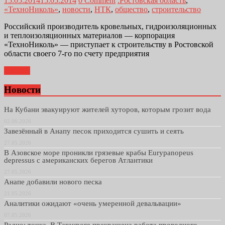
15.05.2014
15.05.2014
0 Comment
.Ростовская область
,
«ТехноНиколь»
,
новости
,
НТК
,
общество
,
строительство
Российский производитель кровельных, гидроизоляционных
и теплоизоляционных материалов — корпорация
«ТехноНиколь» — приступает к строительству в Ростовской
области своего 7-го по счету предприятия
Далее...
Новости
На Кубани эвакуируют жителей хуторов, которым грозит вода
02.06.2026
Завезённый в Анапу песок приходится сушить и сеять
27.05.2026
В Азовское море проникли грязевые крабы Eurypanopeus
depressus с американских берегов Атлантики
27.05.2026
Анапе добавили нового песка
21.05.2026
Аналитики ожидают «очень умеренной девальвации»
07.05.2026
Радио: точка. В Таганроге прекращена работа проводного