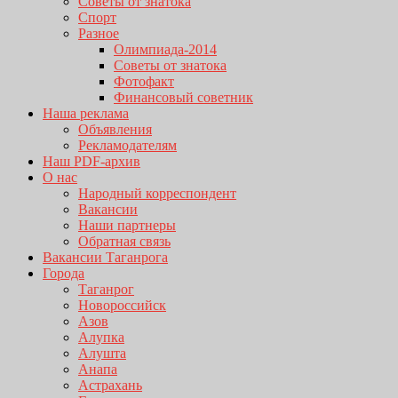
Советы от знатока
Спорт
Разное
Олимпиада-2014
Советы от знатока
Фотофакт
Финансовый советник
Наша реклама
Объявления
Рекламодателям
Наш PDF-архив
О нас
Народный корреспондент
Вакансии
Наши партнеры
Обратная связь
Вакансии Таганрога
Города
Таганрог
Новороссийск
Азов
Алупка
Алушта
Анапа
Астрахань