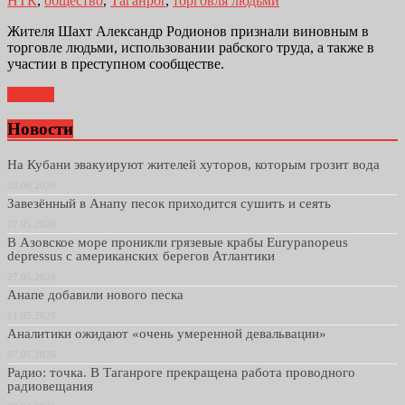
НТК
,
общество
,
Таганрог
,
торговля людьми
Жителя Шахт Александр Родионов признали виновным в
торговле людьми, использовании рабского труда, а также в
участии в преступном сообществе.
Далее...
Новости
На Кубани эвакуируют жителей хуторов, которым грозит вода
02.06.2026
Завезённый в Анапу песок приходится сушить и сеять
27.05.2026
В Азовское море проникли грязевые крабы Eurypanopeus
depressus с американских берегов Атлантики
27.05.2026
Анапе добавили нового песка
21.05.2026
Аналитики ожидают «очень умеренной девальвации»
07.05.2026
Радио: точка. В Таганроге прекращена работа проводного
радиовещания