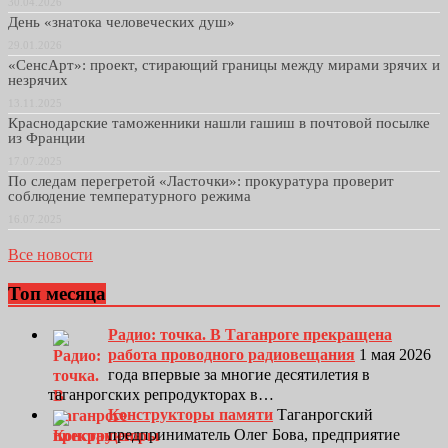
30.04.2026
День «знатока человеческих душ»
29.01.2026
«СенсАрт»: проект, стирающий границы между мирами зрячих и
незрячих
13.11.2025
Краснодарские таможенники нашли гашиш в почтовой посылке
из Франции
17.07.2025
По следам перегретой «Ласточки»: прокуратура проверит
соблюдение температурного режима
16.07.2025
Все новости
Топ месяца
Радио: точка. В Таганроге прекращена
работа проводного радиовещания
1 мая 2026
года впервые за многие десятилетия в
таганрогских репродукторах в…
Конструкторы памяти
Таганрогский
предприниматель Олег Бова, предприятие