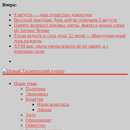
Вчера:
8 августа — день пушистых домоседов
Вкусный праздник День арбуза: отмечаем 3 августа
Памяти великого земляка: цветы, факты и живые слова
об Антоне Чехове
Тихая радость и сила духа: 12 июля — Международный
день надежды
XVIII век: эпоха смены власти не по закону, а с
помощью силы
Наши темы
Политика
Экономика
Культура
Наши конкурсы
Афиша
Авто
Образование
Общество