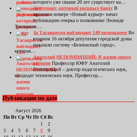
которого уже свыше 20 лет существует на…
Лейтенант, который раскрыл банду
В
прошлом номере «Новый курьер» начал
публикацию очерка о полковнике Леониде
Тришкине.…
За Таганрогом наблюдают 149 видеокамер
Во
вторник 16 октября депутатам городской думы
показали систему «Безопасный город»,
которая…
Анатолий НЕПОМНЯЩИЙ: В жизни много
вершин
Профессор ЮФУ Анатолий
Непомнящий – доктор педагогических наук,
кандидат технических наук. Профессор…
Публикации по дате
Август 2026
Пн
Вт
Ср
Чт
Пт
Сб
Вс
1
2
3
4
5
6
7
8
9