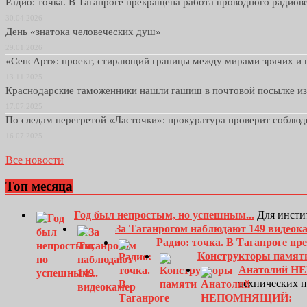
Радио: точка. В Таганроге прекращена работа проводного радио
30.04.2026
День «знатока человеческих душ»
29.01.2026
«СенсАрт»: проект, стирающий границы между мирами зрячих и 
13.11.2025
Краснодарские таможенники нашли гашиш в почтовой посылке и
17.07.2025
По следам перегретой «Ласточки»: прокуратура проверит соблю
16.07.2025
Все новости
Топ месяца
Год был непростым, но успешным...
Для инсти
За Таганрогом наблюдают 149 видеок
Радио: точка. В Таганроге п
Конструкторы памят
Анатолий Н
технических 