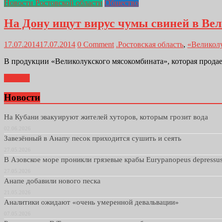
Новости Ростовской области
Общество
На Дону ищут вирус чумы свиней в Вел
17.07.2014
17.07.2014
0 Comment
.Ростовская область
,
«Великол
В продукции «Великолукского мясокомбината», которая продае
Далее...
Новости
На Кубани эвакуируют жителей хуторов, которым грозит вода
02.06.2026
Завезённый в Анапу песок приходится сушить и сеять
27.05.2026
В Азовское море проникли грязевые крабы Eurypanopeus depressu
27.05.2026
Анапе добавили нового песка
21.05.2026
Аналитики ожидают «очень умеренной девальвации»
07.05.2026