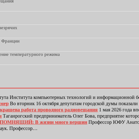
вещания
незрячих
з Франции
дение температурного режима
тута Института компьютерных технологий и информационной
амер
Во вторник 16 октября депутатам городской думы показали
рекращена работа проводного радиовещания
1 мая 2026 года в
и
Таганрогский предприниматель Олег Бова, предприятие котор
ЕПОМНЯЩИЙ: В жизни много вершин
Профессор ЮФУ Анатол
наук. Профессор…