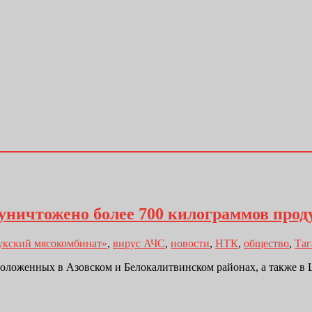
С уничтожено более 700 килограммов про
укский мясокомбинат»
,
вирус АЧС
,
новости
,
НТК
,
общество
,
Таг
ложенных в Азовском и Белокалитвинском районах, а также в Ша