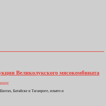
дукции Великолукского мясокомбината
анрог
хтах, Батайске и Таганроге, изъято и