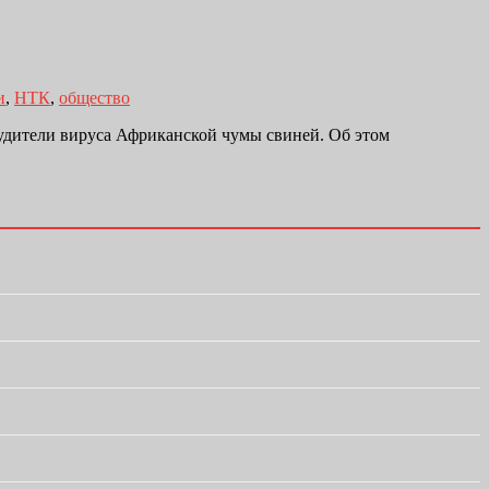
и
,
НТК
,
общество
будители вируса Африканской чумы свиней. Об этом