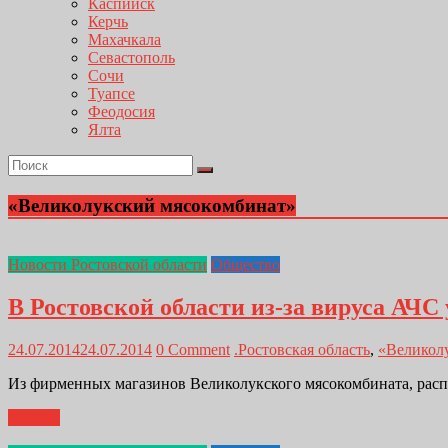
Каспийск
Керчь
Махачкала
Севастополь
Сочи
Туапсе
Феодосия
Ялта
«Великолукский мясокомбинат»
Новости Ростовской области
Общество
В Ростовской области из-за вируса АЧ
24.07.2014
24.07.2014
0 Comment
.Ростовская область
,
«Великол
Из фирменных магазинов Великолукского мясокомбината, распо
Далее...