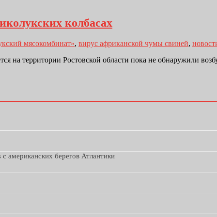
иколукских колбасах
укский мясокомбинат»
,
вирус африканской чумы свиней
,
новост
тся на территории Ростовской области пока не обнаружили воз
s с американских берегов Атлантики