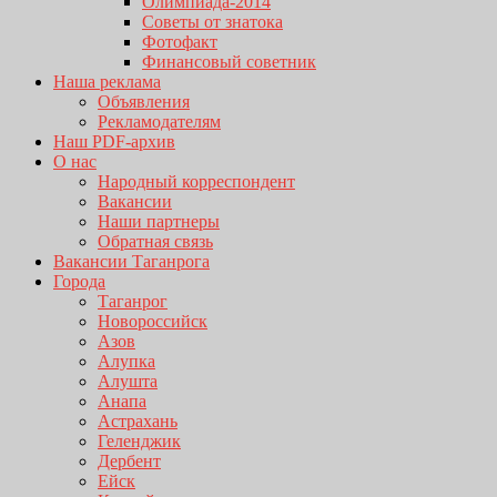
Олимпиада-2014
Советы от знатока
Фотофакт
Финансовый советник
Наша реклама
Объявления
Рекламодателям
Наш PDF-архив
О нас
Народный корреспондент
Вакансии
Наши партнеры
Обратная связь
Вакансии Таганрога
Города
Таганрог
Новороссийск
Азов
Алупка
Алушта
Анапа
Астрахань
Геленджик
Дербент
Ейск