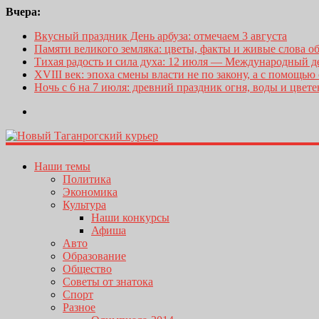
Вчера:
Вкусный праздник День арбуза: отмечаем 3 августа
Памяти великого земляка: цветы, факты и живые слова о
Тихая радость и сила духа: 12 июля — Международный 
XVIII век: эпоха смены власти не по закону, а с помощью
Ночь с 6 на 7 июля: древний праздник огня, воды и цвет
Наши темы
Политика
Экономика
Культура
Наши конкурсы
Афиша
Авто
Образование
Общество
Советы от знатока
Спорт
Разное