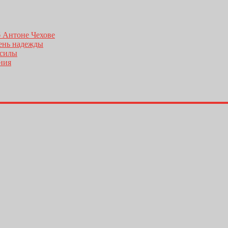
б Антоне Чехове
день надежды
 силы
ения