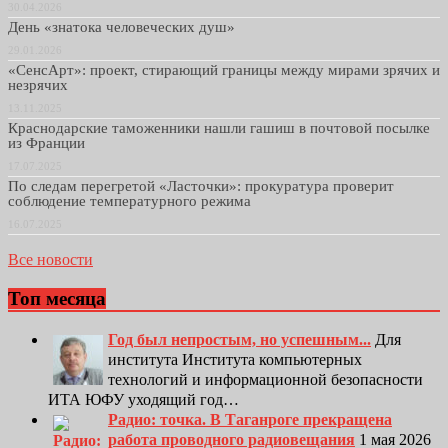
30.04.2026
День «знатока человеческих душ»
29.01.2026
«СенсАрт»: проект, стирающий границы между мирами зрячих и
незрячих
13.11.2025
Краснодарские таможенники нашли гашиш в почтовой посылке
из Франции
17.07.2025
По следам перегретой «Ласточки»: прокуратура проверит
соблюдение температурного режима
16.07.2025
Все новости
Топ месяца
Год был непростым, но успешным...
Для
института Института компьютерных
технологий и информационной безопасности
ИТА ЮФУ уходящий год…
Радио: точка. В Таганроге прекращена
работа проводного радиовещания
1 мая 2026