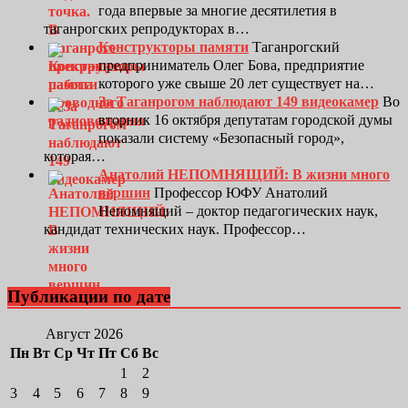
года впервые за многие десятилетия в
таганрогских репродукторах в…
Конструкторы памяти
Таганрогский
предприниматель Олег Бова, предприятие
которого уже свыше 20 лет существует на…
За Таганрогом наблюдают 149 видеокамер
Во
вторник 16 октября депутатам городской думы
показали систему «Безопасный город»,
которая…
Анатолий НЕПОМНЯЩИЙ: В жизни много
вершин
Профессор ЮФУ Анатолий
Непомнящий – доктор педагогических наук,
кандидат технических наук. Профессор…
Публикации по дате
Август 2026
Пн
Вт
Ср
Чт
Пт
Сб
Вс
1
2
3
4
5
6
7
8
9