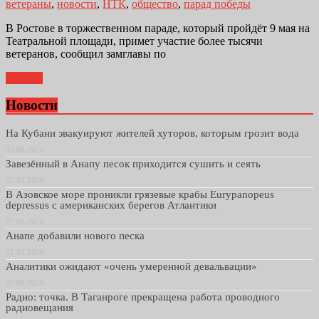
ветераны
,
новости
,
НТК
,
общество
,
парад победы
В Ростове в торжественном параде, который пройдёт 9 мая на
Театральной площади, примет участие более тысячи
ветеранов, сообщил замглавы по
Далее...
Новости
На Кубани эвакуируют жителей хуторов, которым грозит вода
02.06.2026
Завезённый в Анапу песок приходится сушить и сеять
27.05.2026
В Азовское море проникли грязевые крабы Eurypanopeus
depressus с американских берегов Атлантики
27.05.2026
Анапе добавили нового песка
21.05.2026
Аналитики ожидают «очень умеренной девальвации»
07.05.2026
Радио: точка. В Таганроге прекращена работа проводного
радиовещания