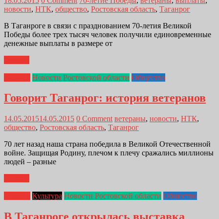
18.05.2015
0 Comment
70-летие Победы
,
ветераны
,
выплаты
,
новости
,
НТК
,
общество
,
Ростовская область
,
Таганрог
В Таганроге в связи с празднованием 70-летия Великой
Победы более трех тысяч человек получили единовременные
денежные выплаты в размере от
Далее...
Главная
Новости Ростовской области
Общество
Говорит Таганрог: история ветеранов
14.05.2015
14.05.2015
0 Comment
ветераны
,
новости
,
НТК
,
общество
,
Ростовская область
,
Таганрог
70 лет назад наша страна победила в Великой Отечественной
войне. Защищая Родину, плечом к плечу сражались миллионы
людей – разные
Далее...
Главная
Культура
Новости Ростовской области
Общество
В Таганроге открылась выставка