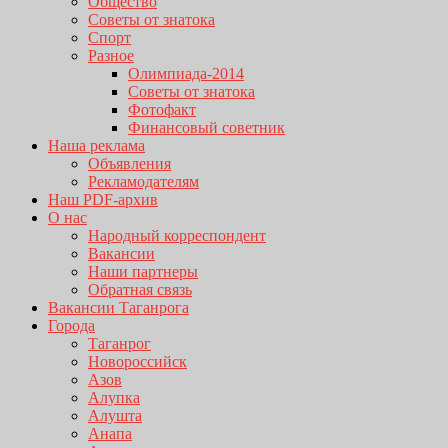
Общество
Советы от знатока
Спорт
Разное
Олимпиада-2014
Советы от знатока
Фотофакт
Финансовый советник
Наша реклама
Объявления
Рекламодателям
Наш PDF-архив
О нас
Народный корреспондент
Вакансии
Наши партнеры
Обратная связь
Вакансии Таганрога
Города
Таганрог
Новороссийск
Азов
Алупка
Алушта
Анапа