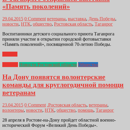
«Память поколений»
29.04.2015
0 Comment
ветераны
,
выставка
,
День Победы
,
новости
,
НТК
,
общество
,
Ростовская область
,
Таганрог
Воспитанники детского социального приюта Таганрога
приняли участие в открытии городской фотовыставки
«Память поколений», посвященной 70-летию Победы.
Далее...
Главная
Новости Ростовской области
Общество
На Дону появятся волонтерские
команды для круглогодичной помощи
ветеранам
23.04.2015
0 Comment
.Ростовская область
,
ветераны
,
волонтеры
,
новости
,
НТК
,
общество
,
помощь
,
Таганрог
28 апреля в Ростове-на-Дону пройдет областной военно-
исторический Форум «Великий День Победы».