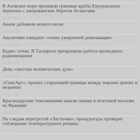
В Азовское море проникли грязевые крабы Eurypanopeus
depressus с американских берегов Атлантики
27.05.2026
Анапе добавили нового песка
21.05.2026
Аналитики ожидают «очень умеренной девальвации»
07.05.2026
Радио: точка. В Таганроге прекращена работа проводного
радиовещания
30.04.2026
День «знатока человеческих душ»
29.01.2026
«СенсАрт»: проект, стирающий границы между мирами зрячих и
незрячих
13.11.2025
Краснодарские таможенники нашли гашиш в почтовой посылке
из Франции
17.07.2025
По следам перегретой «Ласточки»: прокуратура проверит
соблюдение температурного режима
16.07.2025