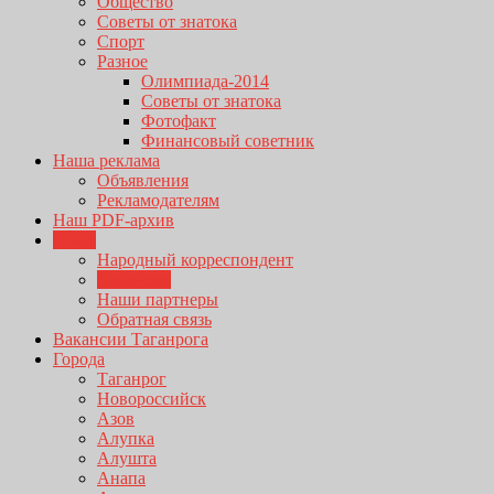
Общество
Советы от знатока
Спорт
Разное
Олимпиада-2014
Советы от знатока
Фотофакт
Финансовый советник
Наша реклама
Объявления
Рекламодателям
Наш PDF-архив
О нас
Народный корреспондент
Вакансии
Наши партнеры
Обратная связь
Вакансии Таганрога
Города
Таганрог
Новороссийск
Азов
Алупка
Алушта
Анапа