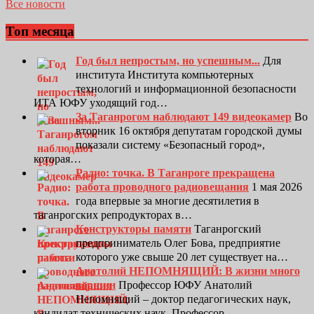
Все новости
Топ месяца
Год был непростым, но успешным...
Для
института Института компьютерных
технологий и информационной безопасности
ИТА ЮФУ уходящий год…
За Таганрогом наблюдают 149 видеокамер
Во
вторник 16 октября депутатам городской думы
показали систему «Безопасный город»,
которая…
Радио: точка. В Таганроге прекращена
работа проводного радиовещания
1 мая 2026
года впервые за многие десятилетия в
таганрогских репродукторах в…
Конструкторы памяти
Таганрогский
предприниматель Олег Бова, предприятие
которого уже свыше 20 лет существует на…
Анатолий НЕПОМНЯЩИЙ: В жизни много
вершин
Профессор ЮФУ Анатолий
Непомнящий – доктор педагогических наук,
кандидат технических наук. Профессор…