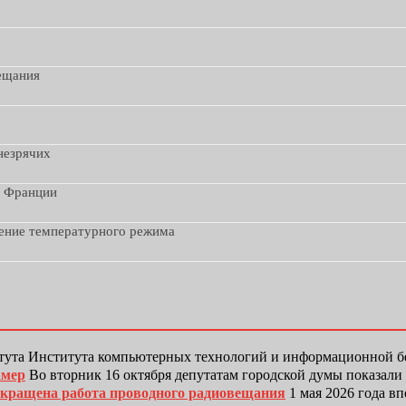
вещания
незрячих
з Франции
дение температурного режима
тута Института компьютерных технологий и информационной
амер
Во вторник 16 октября депутатам городской думы показали
рекращена работа проводного радиовещания
1 мая 2026 года в