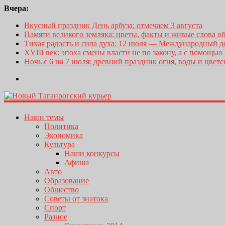
Вчера:
Вкусный праздник День арбуза: отмечаем 3 августа
Памяти великого земляка: цветы, факты и живые слова о
Тихая радость и сила духа: 12 июля — Международный 
XVIII век: эпоха смены власти не по закону, а с помощью
Ночь с 6 на 7 июля: древний праздник огня, воды и цвет
Наши темы
Политика
Экономика
Культура
Наши конкурсы
Афиша
Авто
Образование
Общество
Советы от знатока
Спорт
Разное