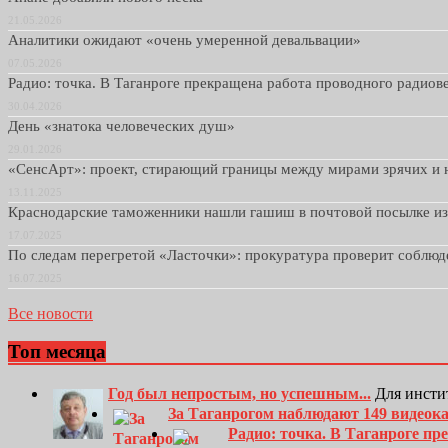
21.05.2026
Аналитики ожидают «очень умеренной девальвации»
07.05.2026
Радио: точка. В Таганроге прекращена работа проводного радио
30.04.2026
День «знатока человеческих душ»
29.01.2026
«СенсАрт»: проект, стирающий границы между мирами зрячих и 
13.11.2025
Краснодарские таможенники нашли гашиш в почтовой посылке и
17.07.2025
По следам перегретой «Ласточки»: прокуратура проверит соблю
16.07.2025
Все новости
Топ месяца
Год был непростым, но успешным...
Для инсти
За Таганрогом наблюдают 149 видеок
Радио: точка. В Таганроге п