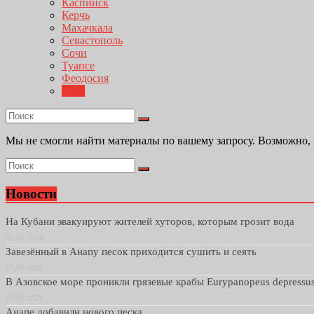
Каспийск
Керчь
Махачкала
Севастополь
Сочи
Туапсе
Феодосия
Ялта
Мы не смогли найти материалы по вашему запросу. Возможно,
Новости
На Кубани эвакуируют жителей хуторов, которым грозит вода
02.06.2026
Завезённый в Анапу песок приходится сушить и сеять
27.05.2026
В Азовское море проникли грязевые крабы Eurypanopeus depressu
27.05.2026
Анапе добавили нового песка