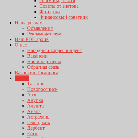
Олимпиада-2014
Советы от знатока
Фотофакт
Финансовый советник
Наша реклама
Объявления
Рекламодателям
Наш PDF-архив
О нас
Народный корреспондент
Вакансии
Наши партнеры
Обратная связь
Вакансии Таганрога
Города
Таганрог
Новороссийск
Азов
Алупка
Алушта
Анапа
Астрахань
Геленджик
Дербент
Ейск