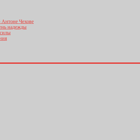
б Антоне Чехове
день надежды
 силы
ения