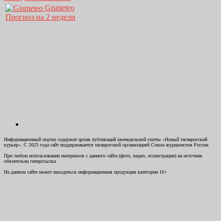
Gismeteo
Прогноз на 2 недели
Информационный портал содержит архив публикаций еженедельной газеты «Новый таганрогский
курьер». С 2023 года сайт поддерживается таганрогской организацией Союза журналистов России.
При любом использовании материалов с данного сайта (фото, видео, иллюстрации) на источник
обязательна гиперссылка.
На данном сайте может находиться информационная продукция категории 16+