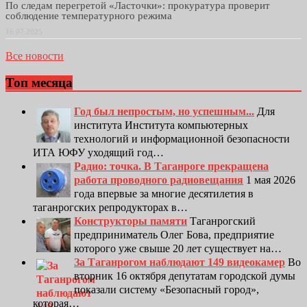
По следам перегретой «Ласточки»: прокуратура проверит
соблюдение температурного режима
16.07.2025
Все новости
Топ месяца
Год был непростым, но успешным...
Для
института Института компьютерных
технологий и информационной безопасности
ИТА ЮФУ уходящий год…
Радио: точка. В Таганроге прекращена
работа проводного радиовещания
1 мая 2026
года впервые за многие десятилетия в
таганрогских репродукторах в…
Конструкторы памяти
Таганрогский
предприниматель Олег Бова, предприятие
которого уже свыше 20 лет существует на…
За Таганрогом наблюдают 149 видеокамер
Во
вторник 16 октября депутатам городской думы
показали систему «Безопасный город»,
которая…