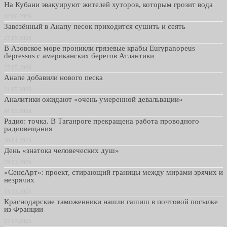
На Кубани эвакуируют жителей хуторов, которым грозит вода
02.06.2026
Завезённый в Анапу песок приходится сушить и сеять
27.05.2026
В Азовское море проникли грязевые крабы Eurypanopeus
depressus с американских берегов Атлантики
27.05.2026
Анапе добавили нового песка
21.05.2026
Аналитики ожидают «очень умеренной девальвации»
07.05.2026
Радио: точка. В Таганроге прекращена работа проводного
радиовещания
30.04.2026
День «знатока человеческих душ»
29.01.2026
«СенсАрт»: проект, стирающий границы между мирами зрячих и
незрячих
13.11.2025
Краснодарские таможенники нашли гашиш в почтовой посылке
из Франции
17.07.2025