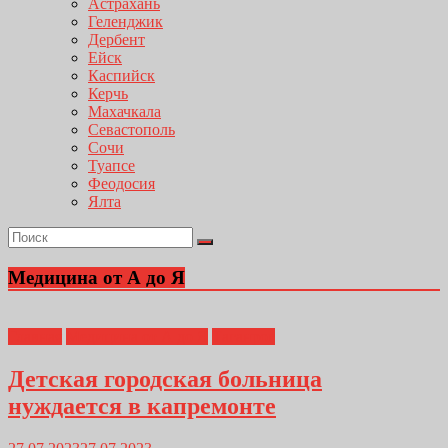
Астрахань
Геленджик
Дербент
Ейск
Каспийск
Керчь
Махачкала
Севастополь
Сочи
Туапсе
Феодосия
Ялта
Медицина от А до Я
Главная
Медицина от А до Я
Таганрог
Детская городская больница
нуждается в капремонте