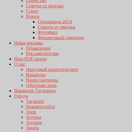
Общество
Советы от знатока
Спорт
Разное
Олимпиада-2014
Советы от знатока
Фотофакт
Финансовый советник
Наша реклама
Объявления
Рекламодателям
Наш PDF-архив
О нас
Народный корреспондент
Вакансии
Наши партнеры
Обратная связь
Вакансии Таганрога
Города
Таганрог
Новороссийск
Азов
Алупка
Алушта
Анапа