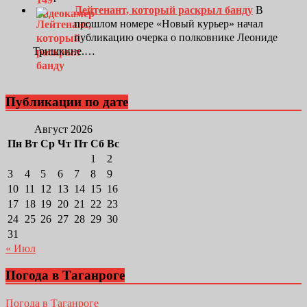
Лейтенант, который раскрыл банду
В
прошлом номере «Новый курьер» начал
публикацию очерка о полковнике Леониде
Тришкине.…
Публикации по дате
Август 2026
Пн
Вт
Ср
Чт
Пт
Сб
Вс
1
2
3
4
5
6
7
8
9
10
11
12
13
14
15
16
17
18
19
20
21
22
23
24
25
26
27
28
29
30
31
« Июл
Погода в Таганроге
Погода в Таганроге