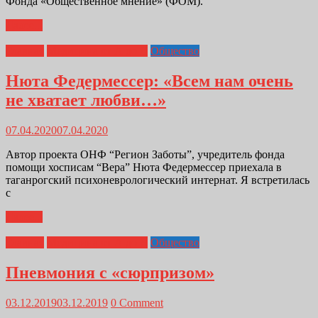
Фонда «Общественное мнение» (ФОМ).
Далее...
Главная
Медицина от А до Я
Общество
Нюта Федермессер: «Всем нам очень
не хватает любви…»
07.04.2020
07.04.2020
Автор проекта ОНФ “Регион Заботы”, учредитель фонда
помощи хосписам “Вера” Нюта Федермессер приехала в
таганрогский психоневрологический интернат. Я встретилась
с
Далее...
Главная
Медицина от А до Я
Общество
Пневмония с «сюрпризом»
03.12.2019
03.12.2019
0 Comment