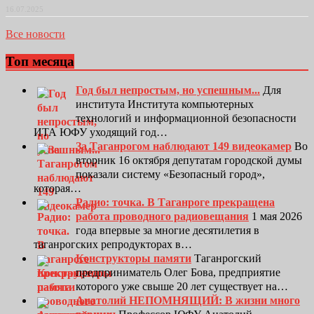
16.07.2025
Все новости
Топ месяца
Год был непростым, но успешным...
Для
института Института компьютерных
технологий и информационной безопасности
ИТА ЮФУ уходящий год…
За Таганрогом наблюдают 149 видеокамер
Во
вторник 16 октября депутатам городской думы
показали систему «Безопасный город»,
которая…
Радио: точка. В Таганроге прекращена
работа проводного радиовещания
1 мая 2026
года впервые за многие десятилетия в
таганрогских репродукторах в…
Конструкторы памяти
Таганрогский
предприниматель Олег Бова, предприятие
которого уже свыше 20 лет существует на…
Анатолий НЕПОМНЯЩИЙ: В жизни много