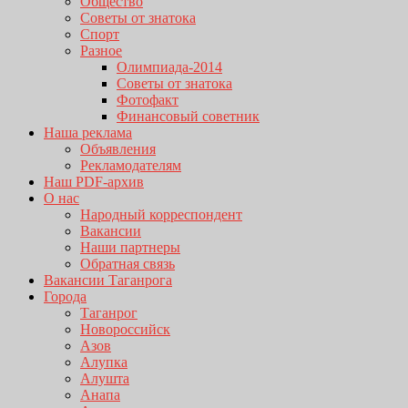
Общество
Советы от знатока
Спорт
Разное
Олимпиада-2014
Советы от знатока
Фотофакт
Финансовый советник
Наша реклама
Объявления
Рекламодателям
Наш PDF-архив
О нас
Народный корреспондент
Вакансии
Наши партнеры
Обратная связь
Вакансии Таганрога
Города
Таганрог
Новороссийск
Азов
Алупка
Алушта
Анапа