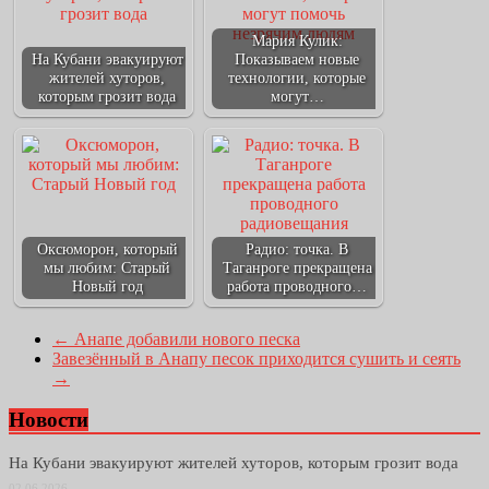
Мария Кулик:
На Кубани эвакуируют
Показываем новые
жителей хуторов,
технологии, которые
которым грозит вода
могут…
Оксюморон, который
Радио: точка. В
мы любим: Старый
Таганроге прекращена
Новый год
работа проводного…
←
Анапе добавили нового песка
Завезённый в Анапу песок приходится сушить и сеять
→
Новости
На Кубани эвакуируют жителей хуторов, которым грозит вода
02.06.2026