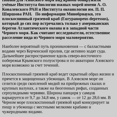
учёные Института биологии южных морей имени А. О.
Ковалевского РАН и Института океанологии им. П. П.
Ширшова РАН. По информации Минобрнауки, это
плоскоспинный грязевой краб (Eurypanopeus depressus),
который до сих пор встречались только у американских
берегов Атлантического океана и в западной части
Черного моря. Как считают исследователи, естественное
расселение вида из Черного моря маловероятно.
Наиболее вероятный путь проникновения — с балластными
водами через Керченский пролив, где активно ходят суда.
Дальнейшее распространение вдоль северо‑восточного
побережья Крымского полуострова и по акватории Азовского
моря возможно за счет течений.
Плоскоспинный грязевой краб ведет скрытный образ жизни и
прячется в защищенных убежищах. В Азовском море он
селится среди скоплений мидий на прибрежных скалах и
крупных валунах, а также на биогенных рифах, созданных
серпулидными червями. Ширина панциря у самцов
варьируется от 9,7 до 34,8 мм, у самок — от 12 до 28,6 мм. В
Черном море плоскоспинный грязевой краб конкурирует за
пищу и убежища с местными мелкими крабами и
чужеродными видами.