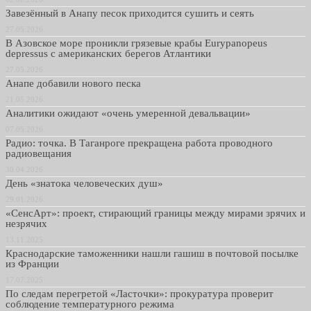
Завезённый в Анапу песок приходится сушить и сеять
27.05.2026
В Азовское море проникли грязевые крабы Eurypanopeus
depressus с американских берегов Атлантики
27.05.2026
Анапе добавили нового песка
21.05.2026
Аналитики ожидают «очень умеренной девальвации»
07.05.2026
Радио: точка. В Таганроге прекращена работа проводного
радиовещания
30.04.2026
День «знатока человеческих душ»
29.01.2026
«СенсАрт»: проект, стирающий границы между мирами зрячих и
незрячих
13.11.2025
Краснодарские таможенники нашли гашиш в почтовой посылке
из Франции
17.07.2025
По следам перегретой «Ласточки»: прокуратура проверит
соблюдение температурного режима