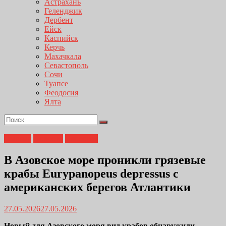
Астрахань
Геленджик
Дербент
Ейск
Каспийск
Керчь
Махачкала
Севастополь
Сочи
Туапсе
Феодосия
Ялта
Главная
Новости
Экология
В Азовское море проникли грязевые
крабы Eurypanopeus depressus с
американских берегов Атлантики
27.05.2026
27.05.2026
Новый для Азовского моря вид крабов обнаружили