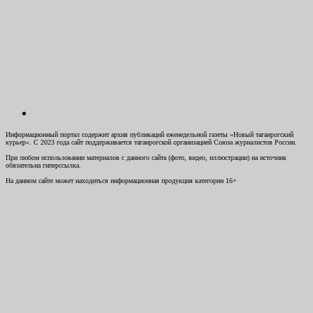
Информационный портал содержит архив публикаций еженедельной газеты «Новый таганрогский
курьер». С 2023 года сайт поддерживается таганрогской организацией Союза журналистов России.
При любом использовании материалов с данного сайта (фото, видео, иллюстрации) на источник
обязательна гиперссылка.
На данном сайте может находиться информационная продукция категории 16+