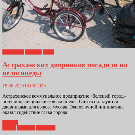
Астрахань
Главная
ЖКХ
Астраханских дворников посадили на
велосипеды
18.06.2025
18.06.2025
Астраханское коммунальное предприятие «Зеленый город»
получило специальные велосипеды. Они используются
дворниками для вывоза мусора. Экологичной инициативе
оказал содействие глава города
Далее...
Анапа
Новости
Экология