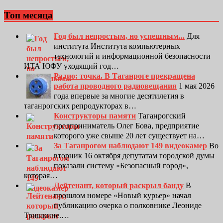
Топ месяца
Год был непростым, но успешным...
Для
института Института компьютерных
технологий и информационной безопасности
ИТА ЮФУ уходящий год…
Радио: точка. В Таганроге прекращена
работа проводного радиовещания
1 мая 2026
года впервые за многие десятилетия в
таганрогских репродукторах в…
Конструкторы памяти
Таганрогский
предприниматель Олег Бова, предприятие
которого уже свыше 20 лет существует на…
За Таганрогом наблюдают 149 видеокамер
Во
вторник 16 октября депутатам городской думы
показали систему «Безопасный город»,
которая…
Лейтенант, который раскрыл банду
В
прошлом номере «Новый курьер» начал
публикацию очерка о полковнике Леониде
Тришкине.…