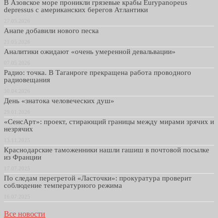
В Азовское море проникли грязевые крабы Eurypanopeus
depressus с американских берегов Атлантики
27.05.2026
Анапе добавили нового песка
21.05.2026
Аналитики ожидают «очень умеренной девальвации»
07.05.2026
Радио: точка. В Таганроге прекращена работа проводного
радиовещания
30.04.2026
День «знатока человеческих душ»
29.01.2026
«СенсАрт»: проект, стирающий границы между мирами зрячих и
незрячих
13.11.2025
Краснодарские таможенники нашли гашиш в почтовой посылке
из Франции
17.07.2025
По следам перегретой «Ласточки»: прокуратура проверит
соблюдение температурного режима
16.07.2025
Все новости