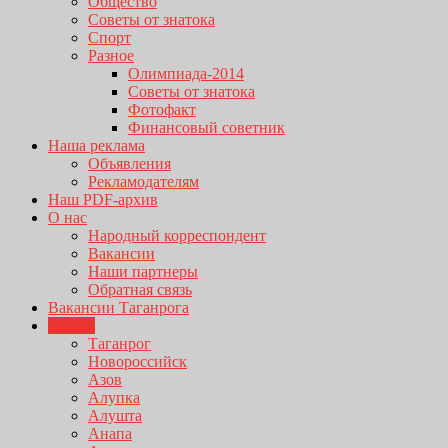
Общество
Советы от знатока
Спорт
Разное
Олимпиада-2014
Советы от знатока
Фотофакт
Финансовый советник
Наша реклама
Объявления
Рекламодателям
Наш PDF-архив
О нас
Народный корреспондент
Вакансии
Наши партнеры
Обратная связь
Вакансии Таганрога
Города
Таганрог
Новороссийск
Азов
Алупка
Алушта
Анапа