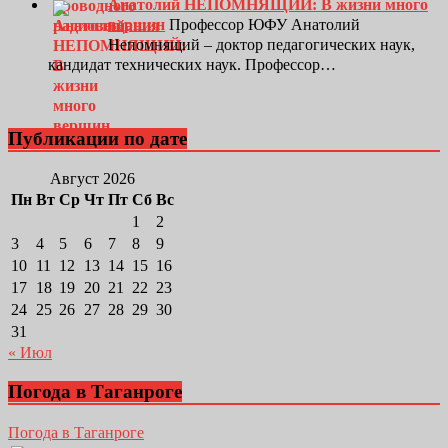
Анатолий НЕПОМНЯЩИЙ: В жизни много
вершин
Профессор ЮФУ Анатолий
Непомнящий – доктор педагогических наук,
кандидат технических наук. Профессор…
Публикации по дате
Август 2026
Пн
Вт
Ср
Чт
Пт
Сб
Вс
1
2
3
4
5
6
7
8
9
10
11
12
13
14
15
16
17
18
19
20
21
22
23
24
25
26
27
28
29
30
31
« Июл
Погода в Таганроге
Погода в Таганроге