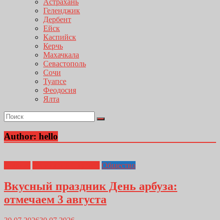
Астрахань
Геленджик
Дербент
Ейск
Каспийск
Керчь
Махачкала
Севастополь
Сочи
Туапсе
Феодосия
Ялта
Author:
hello
Главная
Кулинарный курьер
Общество
Вкусный праздник День арбуза:
отмечаем 3 августа