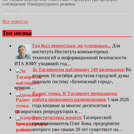
соблюдение температурного режима
16.07.2025
Все новости
Топ месяца
Год был непростым, но успешным...
Для
института Института компьютерных
технологий и информационной безопасности
ИТА ЮФУ уходящий год…
За Таганрогом наблюдают 149 видеокамер
Во
вторник 16 октября депутатам городской думы
показали систему «Безопасный город»,
которая…
Радио: точка. В Таганроге прекращена
работа проводного радиовещания
1 мая 2026
года впервые за многие десятилетия в
таганрогских репродукторах в…
Конструкторы памяти
Таганрогский
предприниматель Олег Бова, предприятие
которого уже свыше 20 лет существует на…