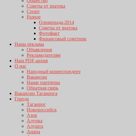
Общество
Советы от знатока
Спорт
Разное
Олимпиада-2014
Советы от знатока
Фотофакт
Финансовый советник
Наша реклама
Объявления
Рекламодателям
Наш PDF-архив
О нас
Народный корреспондент
Вакансии
Наши партнеры
Обратная связь
Вакансии Таганрога
Города
Таганрог
Новороссийск
Азов
Алупка
Алушта
Анапа