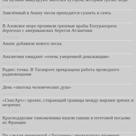
02.06.2026
Завезённый в Анапу песок приходится сушить и сеять
27.05.2026
В Азовское море проникли грязевые крабы Eurypanopeus
depressus с американских берегов Атлантики
27.05.2026
Анапе добавили нового песка
21.05.2026
Аналитики ожидают «очень умеренной девальвации»
07.05.2026
Радио: точка. В Таганроге прекращена работа проводного
радиовещания
30.04.2026
День «знатока человеческих душ»
29.01.2026
«СенсАрт»: проект, стирающий границы между мирами зрячих и
незрячих
13.11.2025
Краснодарские таможенники нашли гашиш в почтовой посылке
из Франции
17.07.2025
По следам перегретой «Ласточки»: прокуратура проверит