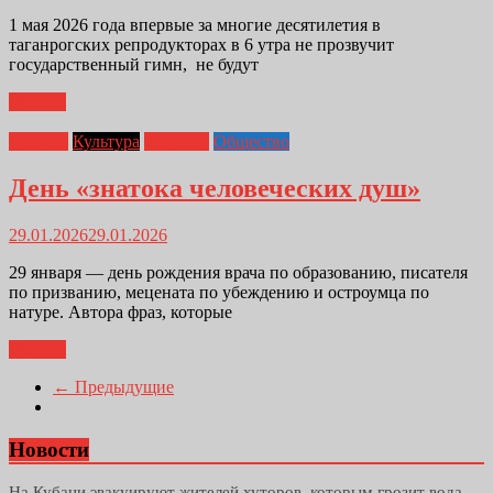
1 мая 2026 года впервые за многие десятилетия в
таганрогских репродукторах в 6 утра не прозвучит
государственный гимн, не будут
Далее...
Главная
Культура
Новости
Общество
День «знатока человеческих душ»
29.01.2026
29.01.2026
29 января — день рождения врача по образованию, писателя
по призванию, мецената по убеждению и остроумца по
натуре. Автора фраз, которые
Далее...
← Предыдущие
Новости
На Кубани эвакуируют жителей хуторов, которым грозит вода