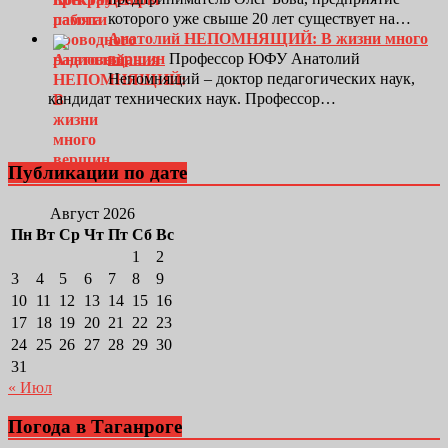
которого уже свыше 20 лет существует на…
Анатолий НЕПОМНЯЩИЙ: В жизни много
вершин
Профессор ЮФУ Анатолий
Непомнящий – доктор педагогических наук,
кандидат технических наук. Профессор…
Публикации по дате
Август 2026
Пн
Вт
Ср
Чт
Пт
Сб
Вс
1
2
3
4
5
6
7
8
9
10
11
12
13
14
15
16
17
18
19
20
21
22
23
24
25
26
27
28
29
30
31
« Июл
Погода в Таганроге