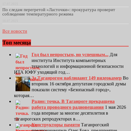
17.07.2025
По следам перегретой «Ласточки»: прокуратура проверит
соблюдение температурного режима
16.07.2025
Все новости
Топ месяца
Год был непростым, но успешным...
Для
института Института компьютерных
технологий и информационной безопасности
ИТА ЮФУ уходящий год…
За Таганрогом наблюдают 149 видеокамер
Во
вторник 16 октября депутатам городской думы
показали систему «Безопасный город»,
которая…
Радио: точка. В Таганроге прекращена
работа проводного радиовещания
1 мая 2026
года впервые за многие десятилетия в
таганрогских репродукторах в…
Конструкторы памяти
Таганрогский
предприниматель Олег Бова, предприятие