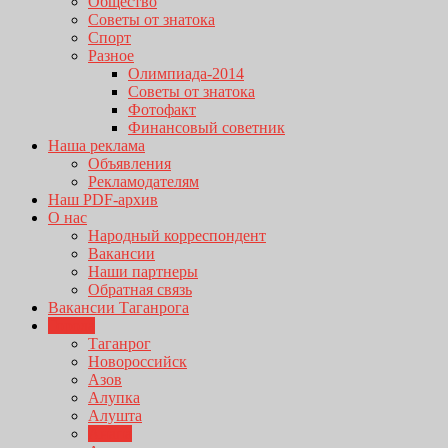
Общество
Советы от знатока
Спорт
Разное
Олимпиада-2014
Советы от знатока
Фотофакт
Финансовый советник
Наша реклама
Объявления
Рекламодателям
Наш PDF-архив
О нас
Народный корреспондент
Вакансии
Наши партнеры
Обратная связь
Вакансии Таганрога
Города
Таганрог
Новороссийск
Азов
Алупка
Алушта
Анапа