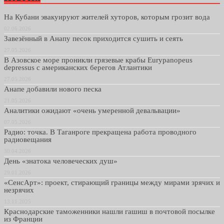
На Кубани эвакуируют жителей хуторов, которым грозит вода
02.06.2026
Завезённый в Анапу песок приходится сушить и сеять
27.05.2026
В Азовское море проникли грязевые крабы Eurypanopeus
depressus с американских берегов Атлантики
27.05.2026
Анапе добавили нового песка
21.05.2026
Аналитики ожидают «очень умеренной девальвации»
07.05.2026
Радио: точка. В Таганроге прекращена работа проводного
радиовещания
30.04.2026
День «знатока человеческих душ»
29.01.2026
«СенсАрт»: проект, стирающий границы между мирами зрячих и
незрячих
13.11.2025
Краснодарские таможенники нашли гашиш в почтовой посылке
из Франции