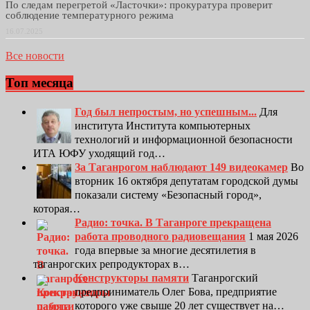
По следам перегретой «Ласточки»: прокуратура проверит
соблюдение температурного режима
16.07.2025
Все новости
Топ месяца
Год был непростым, но успешным...
Для
института Института компьютерных
технологий и информационной безопасности
ИТА ЮФУ уходящий год…
За Таганрогом наблюдают 149 видеокамер
Во
вторник 16 октября депутатам городской думы
показали систему «Безопасный город»,
которая…
Радио: точка. В Таганроге прекращена
работа проводного радиовещания
1 мая 2026
года впервые за многие десятилетия в
таганрогских репродукторах в…
Конструкторы памяти
Таганрогский
предприниматель Олег Бова, предприятие
которого уже свыше 20 лет существует на…