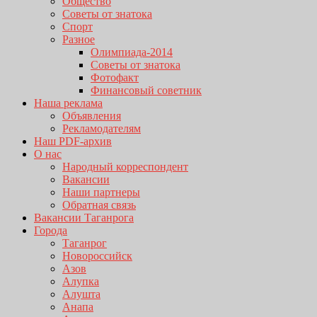
Общество
Советы от знатока
Спорт
Разное
Олимпиада-2014
Советы от знатока
Фотофакт
Финансовый советник
Наша реклама
Объявления
Рекламодателям
Наш PDF-архив
О нас
Народный корреспондент
Вакансии
Наши партнеры
Обратная связь
Вакансии Таганрога
Города
Таганрог
Новороссийск
Азов
Алупка
Алушта
Анапа