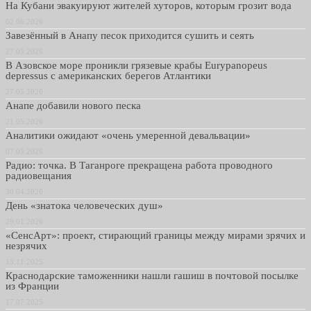
На Кубани эвакуируют жителей хуторов, которым грозит вода
02.06.2026
Завезённый в Анапу песок приходится сушить и сеять
27.05.2026
В Азовское море проникли грязевые крабы Eurypanopeus
depressus с американских берегов Атлантики
27.05.2026
Анапе добавили нового песка
21.05.2026
Аналитики ожидают «очень умеренной девальвации»
07.05.2026
Радио: точка. В Таганроге прекращена работа проводного
радиовещания
30.04.2026
День «знатока человеческих душ»
29.01.2026
«СенсАрт»: проект, стирающий границы между мирами зрячих и
незрячих
13.11.2025
Краснодарские таможенники нашли гашиш в почтовой посылке
из Франции
17.07.2025