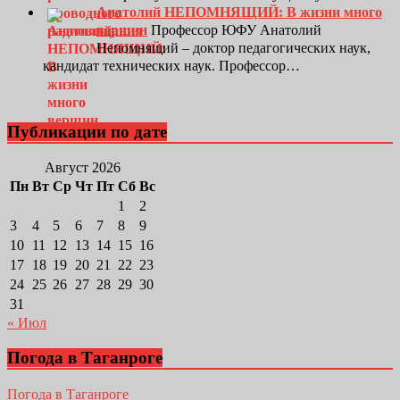
Анатолий НЕПОМНЯЩИЙ: В жизни много
вершин
Профессор ЮФУ Анатолий
Непомнящий – доктор педагогических наук,
кандидат технических наук. Профессор…
Публикации по дате
Август 2026
Пн
Вт
Ср
Чт
Пт
Сб
Вс
1
2
3
4
5
6
7
8
9
10
11
12
13
14
15
16
17
18
19
20
21
22
23
24
25
26
27
28
29
30
31
« Июл
Погода в Таганроге
Погода в Таганроге