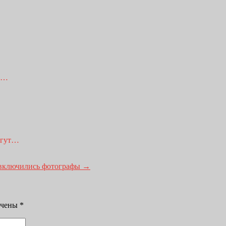
го…
огут…
а включились фотографы
→
ечены
*