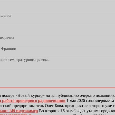
вещания
незрячих
з Франции
дение температурного режима
 номере «Новый курьер» начал публикацию очерка о полковни
а работа проводного радиовещания
1 мая 2026 года впервые з
гский предприниматель Олег Бова, предприятие которого уже 
дают 149 видеокамер
Во вторник 16 октября депутатам городск