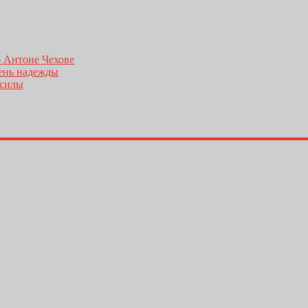
б Антоне Чехове
день надежды
 силы