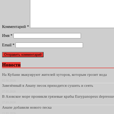
Комментарий
*
Имя
*
Email
*
Новости
На Кубани эвакуируют жителей хуторов, которым грозит вода
02.06.2026
Завезённый в Анапу песок приходится сушить и сеять
27.05.2026
В Азовское море проникли грязевые крабы Eurypanopeus depressu
27.05.2026
Анапе добавили нового песка
21.05.2026