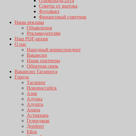
Олимпиада-2014
Советы от знатока
Фотофакт
Финансовый советник
Наша реклама
Объявления
Рекламодателям
Наш PDF-архив
О нас
Народный корреспондент
Вакансии
Наши партнеры
Обратная связь
Вакансии Таганрога
Города
Таганрог
Новороссийск
Азов
Алупка
Алушта
Анапа
Астрахань
Геленджик
Дербент
Ейск