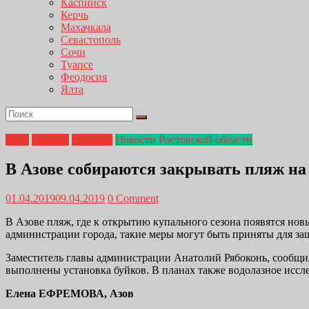
Каспийск
Керчь
Махачкала
Севастополь
Сочи
Туапсе
Феодосия
Ялта
Азов
Главная
Новости
Новости Ростовской области
В Азове собираются закрывать пляж на
01.04.2019
09.04.2019
0 Comment
В Азове пляж, где к открытию купального сезона появятся но
администрации города, такие меры могут быть приняты для з
Заместитель главы администрации Анатолий Рябоконь, сообщил,
выполнены установка буйков. В планах также водолазное иссл
Елена ЕФРЕМОВА, Азов