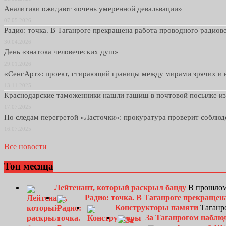
Аналитики ожидают «очень умеренной девальвации»
07.05.2026
Радио: точка. В Таганроге прекращена работа проводного радио
30.04.2026
День «знатока человеческих душ»
29.01.2026
«СенсАрт»: проект, стирающий границы между мирами зрячих и 
13.11.2025
Краснодарские таможенники нашли гашиш в почтовой посылке и
17.07.2025
По следам перегретой «Ласточки»: прокуратура проверит соблю
16.07.2025
Все новости
Топ месяца
Лейтенант, который раскрыл банду
В прошлом
Радио: точка. В Таганроге прекращен
Конструкторы памяти
Таганро
За Таганрогом наблю