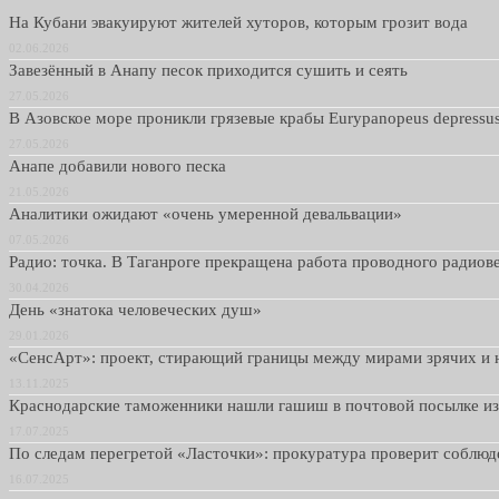
На Кубани эвакуируют жителей хуторов, которым грозит вода
02.06.2026
Завезённый в Анапу песок приходится сушить и сеять
27.05.2026
В Азовское море проникли грязевые крабы Eurypanopeus depressu
27.05.2026
Анапе добавили нового песка
21.05.2026
Аналитики ожидают «очень умеренной девальвации»
07.05.2026
Радио: точка. В Таганроге прекращена работа проводного радио
30.04.2026
День «знатока человеческих душ»
29.01.2026
«СенсАрт»: проект, стирающий границы между мирами зрячих и 
13.11.2025
Краснодарские таможенники нашли гашиш в почтовой посылке и
17.07.2025
По следам перегретой «Ласточки»: прокуратура проверит соблю
16.07.2025