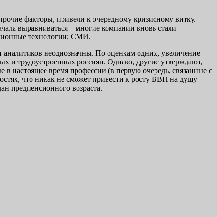
 прочие факторы, привели к очередному кризисному витку.
начала выравниваться – многие компании вновь стали
мационные технологии; СМИ.
и аналитиков неоднозначны. По оценкам одних, увеличение
ных и трудоустроенных россиян. Однако, другие утверждают,
е в настоящее время профессии (в первую очередь, связанные с
стях, что никак не сможет привести к росту ВВП на душу
дан предпенсионного возраста.