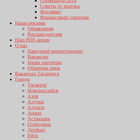
Олимпиада-2014
Советы от знатока
Фотофакт
Финансовый советник
Наша реклама
Объявления
Рекламодателям
Наш PDF-архив
О нас
Народный корреспондент
Вакансии
Наши партнеры
Обратная связь
Вакансии Таганрога
Города
Таганрог
Новороссийск
Азов
Алупка
Алушта
Анапа
Астрахань
Геленджик
Дербент
Ейск