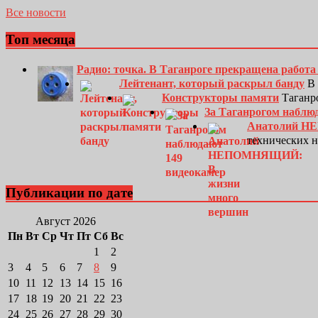
Все новости
Топ месяца
Радио: точка. В Таганроге прекращена работ
Лейтенант, который раскрыл банду
В 
Конструкторы памяти
Таганро
За Таганрогом наблю
Анатолий Н
технических 
Публикации по дате
Август 2026
Пн
Вт
Ср
Чт
Пт
Сб
Вс
1
2
3
4
5
6
7
8
9
10
11
12
13
14
15
16
17
18
19
20
21
22
23
24
25
26
27
28
29
30