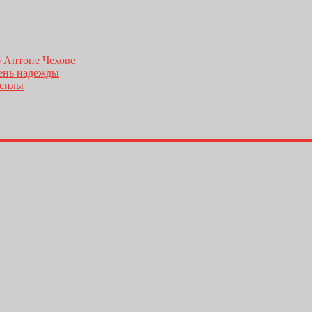
б Антоне Чехове
день надежды
 силы