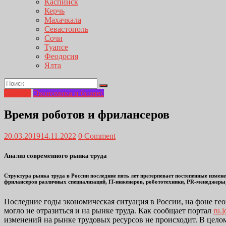
Каспийск
Керчь
Махачкала
Севастополь
Сочи
Туапсе
Феодосия
Ялта
Главная
Экономика и бизнес
Время роботов и фрилансеров
20.03.2019
14.11.2022
0 Comment
Анализ современного рынка труда
Структура рынка труда в России последние пять лет претерпевает постепенные измен
фрилансеров различных специализаций, IT-инженеров, робототехники, PR-менеджер
Последние годы экономическая ситуация в России, на фоне гео
могло не отразиться и на рынке труда. Как сообщает портал
ru.
изменений на рынке трудовых ресурсов не происходит. В цело