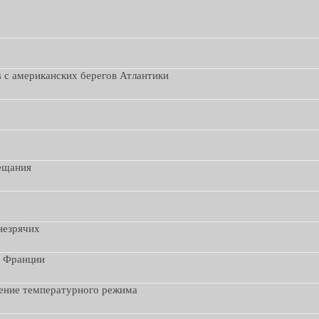
s с американских берегов Атлантики
вещания
незрячих
з Франции
дение температурного режима