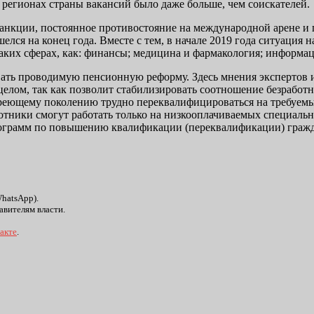
 регионах страны вакансий было даже больше, чем соискателей.
 санкции, постоянное противостояние на международной арене и
лся на конец года. Вместе с тем, в начале 2019 года ситуация 
 таких сферах, как: финансы; медицина и фармакология; инфор
вать проводимую пенсионную реформу. Здесь мнения экспертов 
целом, так как позволит стабилизировать соотношение безработ
стареющему поколению трудно переквалифицироваться на требуемы
ники смогут работать только на низкооплачиваемых специально
 программ по повышению квалификации (переквалификации) граж
WhatsApp).
авителям власти.
акте
.