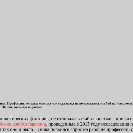
ения. Профессии, которые еще два-три года назад не пользовались особой популярнос
ы, HR-специалисты и прочие.
политических факторов, не отличалась стабильностью – кризисны
jobsora.com/rost/taganrog
, проведенные в 2015 году исследования п
м так оно и было – снова появился спрос на рабочие профессии