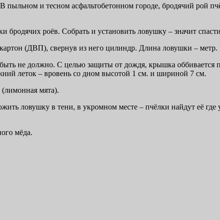
. В пыльном и тесном асфальтобетонном городе, бродячий рой п
 бродячих роёв. Собрать и установить ловушку – значит спасти 
артон (ДВП), свернув из него цилиндр. Длина ловушки – метр. 
 быть не должно. С целью защиты от дождя, крышка оббивается 
жний леток – вровень со дном высотой 1 см. и шириной 7 см.
 (лимонная мята).
жить ловушку в тени, в укромном месте – пчёлки найдут её гд
ого мёда.