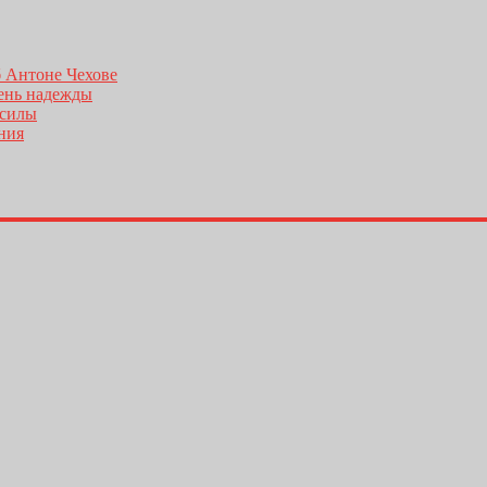
б Антоне Чехове
день надежды
 силы
ения