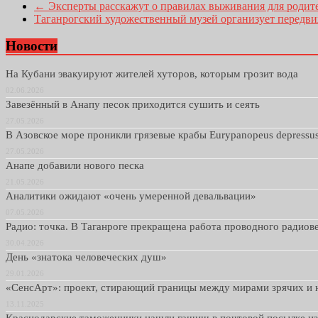
←
Эксперты расскажут о правилах выживания для родител
Таганрогский художественный музей организует передв
Новости
На Кубани эвакуируют жителей хуторов, которым грозит вода
02.06.2026
Завезённый в Анапу песок приходится сушить и сеять
27.05.2026
В Азовское море проникли грязевые крабы Eurypanopeus depressu
27.05.2026
Анапе добавили нового песка
21.05.2026
Аналитики ожидают «очень умеренной девальвации»
07.05.2026
Радио: точка. В Таганроге прекращена работа проводного радио
30.04.2026
День «знатока человеческих душ»
29.01.2026
«СенсАрт»: проект, стирающий границы между мирами зрячих и 
13.11.2025