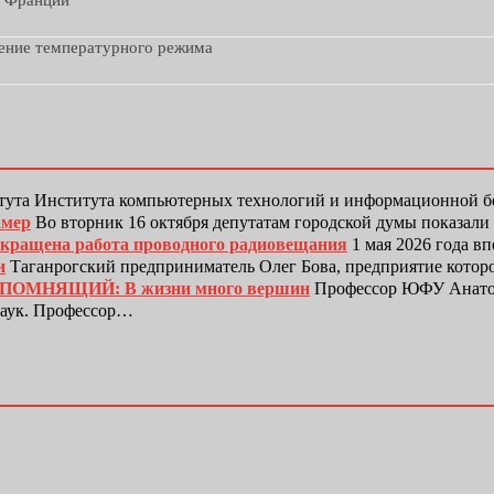
з Франции
дение температурного режима
тута Института компьютерных технологий и информационной
амер
Во вторник 16 октября депутатам городской думы показали
рекращена работа проводного радиовещания
1 мая 2026 года в
и
Таганрогский предприниматель Олег Бова, предприятие котор
ЕПОМНЯЩИЙ: В жизни много вершин
Профессор ЮФУ Анатол
наук. Профессор…