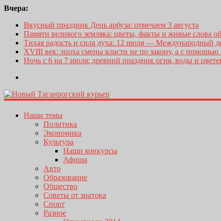
Вчера:
Вкусный праздник День арбуза: отмечаем 3 августа
Памяти великого земляка: цветы, факты и живые слова о
Тихая радость и сила духа: 12 июля — Международный 
XVIII век: эпоха смены власти не по закону, а с помощью
Ночь с 6 на 7 июля: древний праздник огня, воды и цвет
Наши темы
Политика
Экономика
Культура
Наши конкурсы
Афиша
Авто
Образование
Общество
Советы от знатока
Спорт
Разное