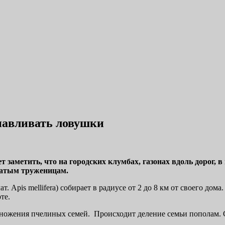
анавливать ловушки
аметить, что на городских клумбах, газонах вдоль дорог, в 
сатым труженицам.
. Apis mellifera) собирает в радиусе от 2 до 8 км от своего до
те.
множения пчелиных семей. Происходит деление семьи пополам. 