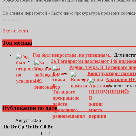
Краснодарские таможенники нашли гашиш в почтовой посылке и
17.07.2025
По следам перегретой «Ласточки»: прокуратура проверит соблю
16.07.2025
Все новости
Топ месяца
Год был непростым, но успешным...
Для инсти
За Таганрогом наблюдают 149 видеок
Радио: точка. В Таганроге п
Конструкторы памят
Анатолий Н
технических 
Публикации по дате
Август 2026
Пн
Вт
Ср
Чт
Пт
Сб
Вс
1
2