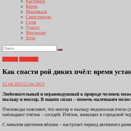
Каспийск
Керчь
Махачкала
Севастополь
Сочи
Туапсе
Феодосия
Ялта
Главная
Экология
Как спасти рой диких пчёл: время уст
22.04.2023
22.04.2023
Любознательный и неравнодушный к природе человек может з
пыльцу и нектар. В наших силах – помочь маленьким поло
Пчеловоды поясняют, что нектар и пыльцу медоносная пчела (лат
наблюдают пчёлок – соседей. Пчёлок, живущих в городской чер
С началом цветения яблони – наступает период активного раз