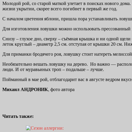
Молодой рой, со старой маткой улетает в поисках нового дома
жизни укрытии, скорее всего погибнет в первый же год.
С началом цветения яблони, пришла пора устанавливать ловушки
Для изготовления ловушки можно использовать прессованный к
Снизу – глухое дно, сверху – съёмная крышка и ни одной щели
леток круглый – диаметр 2,5 см. отступая от крышки 20 см. Ни
Для приманки бродячего роя, ловушку стоит натереть мелиссой
Необязательно вешать ловушку на дерево. Но важно — располо
люди. И от муравьиных троп – подальше – лучше.
Пойманный в мае рой, отблагодарит вас в августе ведром вкусн
Михаил АНДРОНИК
, фото автора
Читать также: