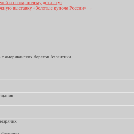
ей и о том, почему дети лгут
ижную выставку «Золотые купола России»
→
s с американских берегов Атлантики
вещания
незрячих