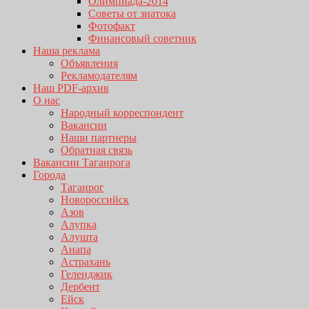
Олимпиада-2014
Советы от знатока
Фотофакт
Финансовый советник
Наша реклама
Объявления
Рекламодателям
Наш PDF-архив
О нас
Народный корреспондент
Вакансии
Наши партнеры
Обратная связь
Вакансии Таганрога
Города
Таганрог
Новороссийск
Азов
Алупка
Алушта
Анапа
Астрахань
Геленджик
Дербент
Ейск