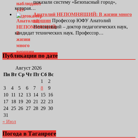
показали систему «Безопасный город»,
которая…
Анатолий НЕПОМНЯЩИЙ: В жизни много
вершин
Профессор ЮФУ Анатолий
Непомнящий – доктор педагогических наук,
кандидат технических наук. Профессор…
Публикации по дате
Август 2026
Пн
Вт
Ср
Чт
Пт
Сб
Вс
1
2
3
4
5
6
7
8
9
10
11
12
13
14
15
16
17
18
19
20
21
22
23
24
25
26
27
28
29
30
31
« Июл
Погода в Таганроге