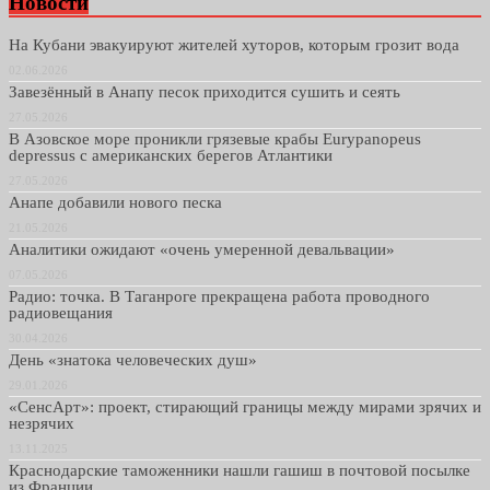
Новости
На Кубани эвакуируют жителей хуторов, которым грозит вода
02.06.2026
Завезённый в Анапу песок приходится сушить и сеять
27.05.2026
В Азовское море проникли грязевые крабы Eurypanopeus
depressus с американских берегов Атлантики
27.05.2026
Анапе добавили нового песка
21.05.2026
Аналитики ожидают «очень умеренной девальвации»
07.05.2026
Радио: точка. В Таганроге прекращена работа проводного
радиовещания
30.04.2026
День «знатока человеческих душ»
29.01.2026
«СенсАрт»: проект, стирающий границы между мирами зрячих и
незрячих
13.11.2025
Краснодарские таможенники нашли гашиш в почтовой посылке
из Франции