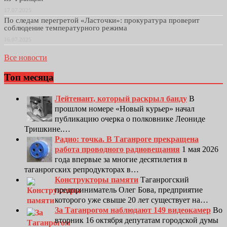
17.07.2025
По следам перегретой «Ласточки»: прокуратура проверит
соблюдение температурного режима
16.07.2025
Все новости
Топ месяца
Лейтенант, который раскрыл банду
В
прошлом номере «Новый курьер» начал
публикацию очерка о полковнике Леониде
Тришкине.…
Радио: точка. В Таганроге прекращена
работа проводного радиовещания
1 мая 2026
года впервые за многие десятилетия в
таганрогских репродукторах в…
Конструкторы памяти
Таганрогский
предприниматель Олег Бова, предприятие
которого уже свыше 20 лет существует на…
За Таганрогом наблюдают 149 видеокамер
Во
вторник 16 октября депутатам городской думы