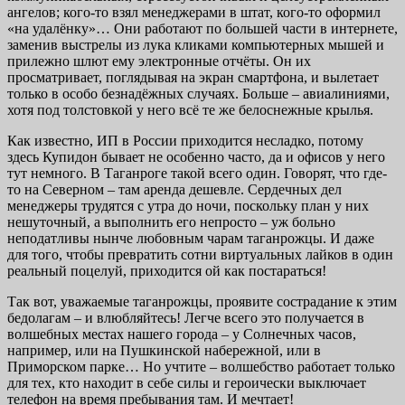
ангелов; кого-то взял менеджерами в штат, кого-то оформил
«на удалёнку»… Они работают по большей части в интернете,
заменив выстрелы из лука кликами компьютерных мышей и
прилежно шлют ему электронные отчёты. Он их
просматривает, поглядывая на экран смартфона, и вылетает
только в особо безнадёжных случаях. Больше – авиалиниями,
хотя под толстовкой у него всё те же белоснежные крылья.
Как известно, ИП в России приходится несладко, потому
здесь Купидон бывает не особенно часто, да и офисов у него
тут немного. В Таганроге такой всего один. Говорят, что где-
то на Северном – там аренда дешевле. Сердечных дел
менеджеры трудятся с утра до ночи, поскольку план у них
нешуточный, а выполнить его непросто – уж больно
неподатливы нынче любовным чарам таганрожцы. И даже
для того, чтобы превратить сотни виртуальных лайков в один
реальный поцелуй, приходится ой как постараться!
Так вот, уважаемые таганрожцы, проявите сострадание к этим
бедолагам – и влюбляйтесь! Легче всего это получается в
волшебных местах нашего города – у Солнечных часов,
например, или на Пушкинской набережной, или в
Приморском парке… Но учтите – волшебство работает только
для тех, кто находит в себе силы и героически выключает
телефон на время пребывания там. И мечтает!