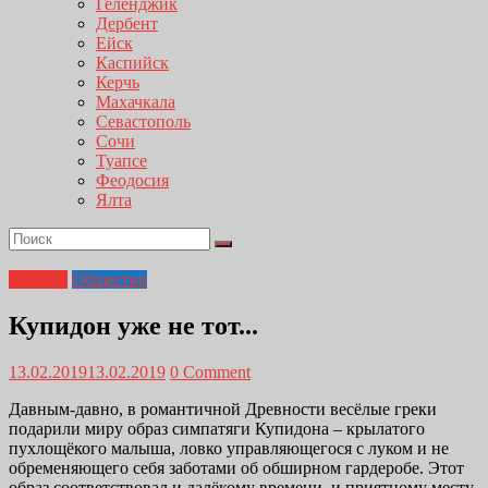
Геленджик
Дербент
Ейск
Каспийск
Керчь
Махачкала
Севастополь
Сочи
Туапсе
Феодосия
Ялта
Главная
Общество
Купидон уже не тот...
13.02.2019
13.02.2019
0 Comment
Давным-давно, в романтичной Древности весёлые греки
подарили миру образ симпатяги Купидона – крылатого
пухлощёкого малыша, ловко управляющегося с луком и не
обременяющего себя заботами об обширном гардеробе. Этот
образ соответствовал и далёкому времени, и приятному месту.