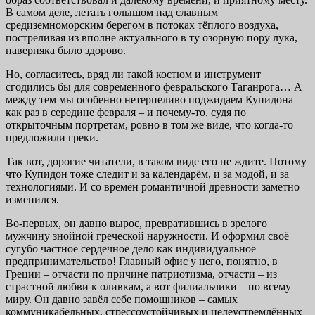
В самом деле, летать голышом над славным
средиземноморским берегом в потоках тёплого воздуха,
постреливая из вполне актуального в ту озорную пору лука,
наверняка было здорово.
Но, согласитесь, вряд ли такой костюм и инструмент
сгодились бы для современного февральского Таганрога… А
между тем мы особенно нетерпеливо поджидаем Купидона
как раз в середине февраля – и почему-то, судя по
открыточным портретам, ровно в том же виде, что когда-то
предложили греки.
Так вот, дорогие читатели, в таком виде его не ждите. Потому
что Купидон тоже следит и за календарём, и за модой, и за
технологиями. И со времён романтичной древности заметно
изменился.
Во-первых, он давно вырос, превратившись в зрелого
мужчину знойной греческой наружности. И оформил своё
сугубо частное сердечное дело как индивидуальное
предпринимательство! Главный офис у него, понятно, в
Греции – отчасти по причине патриотизма, отчасти – из
страстной любви к оливкам, а вот филиальчики – по всему
миру. Он давно завёл себе помощников – самых
коммуникабельных, стрессоустойчивых и целеустремлённых