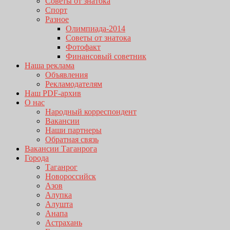
Советы от знатока
Спорт
Разное
Олимпиада-2014
Советы от знатока
Фотофакт
Финансовый советник
Наша реклама
Объявления
Рекламодателям
Наш PDF-архив
О нас
Народный корреспондент
Вакансии
Наши партнеры
Обратная связь
Вакансии Таганрога
Города
Таганрог
Новороссийск
Азов
Алупка
Алушта
Анапа
Астрахань