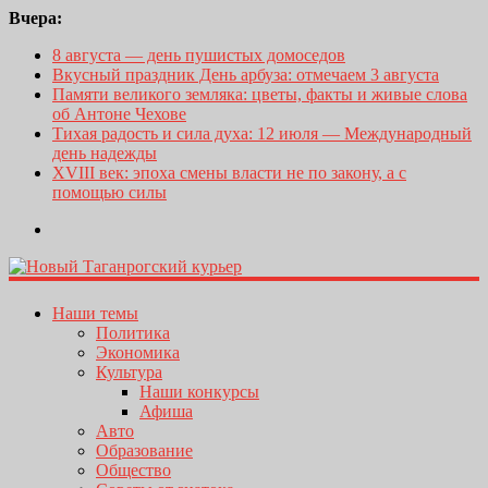
Вчера:
8 августа — день пушистых домоседов
Вкусный праздник День арбуза: отмечаем 3 августа
Памяти великого земляка: цветы, факты и живые слова
об Антоне Чехове
Тихая радость и сила духа: 12 июля — Международный
день надежды
XVIII век: эпоха смены власти не по закону, а с
помощью силы
Наши темы
Политика
Экономика
Культура
Наши конкурсы
Афиша
Авто
Образование
Общество