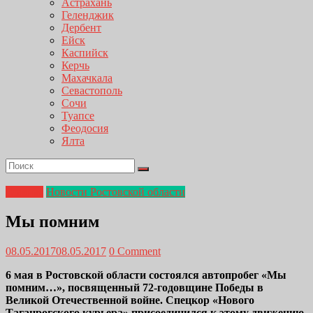
Астрахань
Геленджик
Дербент
Ейск
Каспийск
Керчь
Махачкала
Севастополь
Сочи
Туапсе
Феодосия
Ялта
Главная
Новости Ростовской области
Мы помним
08.05.2017
08.05.2017
0 Comment
6 мая в Ростовской области состоялся автопробег «Мы
помним…», посвященный 72-годовщине Победы в
Великой Отечественной войне. Спецкор «Нового
Таганрогского курьера» присоединился к этому движению.