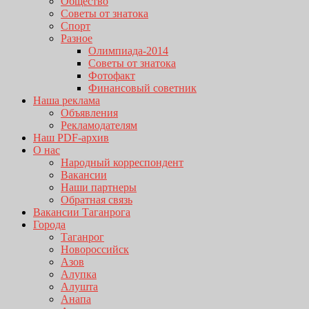
Общество
Советы от знатока
Спорт
Разное
Олимпиада-2014
Советы от знатока
Фотофакт
Финансовый советник
Наша реклама
Объявления
Рекламодателям
Наш PDF-архив
О нас
Народный корреспондент
Вакансии
Наши партнеры
Обратная связь
Вакансии Таганрога
Города
Таганрог
Новороссийск
Азов
Алупка
Алушта
Анапа