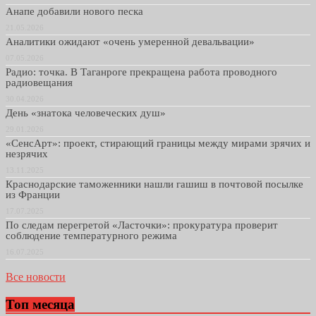
Анапе добавили нового песка
21.05.2026
Аналитики ожидают «очень умеренной девальвации»
07.05.2026
Радио: точка. В Таганроге прекращена работа проводного
радиовещания
30.04.2026
День «знатока человеческих душ»
29.01.2026
«СенсАрт»: проект, стирающий границы между мирами зрячих и
незрячих
13.11.2025
Краснодарские таможенники нашли гашиш в почтовой посылке
из Франции
17.07.2025
По следам перегретой «Ласточки»: прокуратура проверит
соблюдение температурного режима
16.07.2025
Все новости
Топ месяца