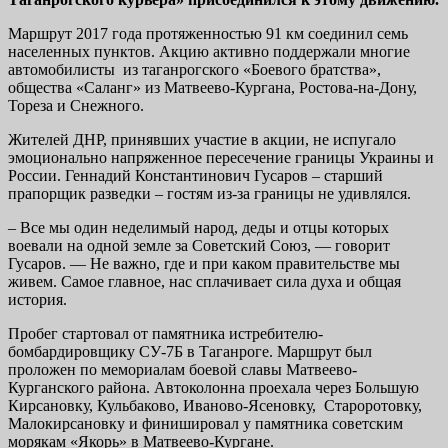
Маршрут 2017 года протяженностью 91 км соединил семь
населенных пунктов. Акцию активно поддержали многие
автомобилисты из таганрогского «Боевого братства»,
общества «Саланг» из Матвеево-Кургана, Ростова-на-Дону,
Тореза и Снежного.
Жителей ДНР, принявших участие в акции, не испугало
эмоционально напряженное пересечение границы Украины и
России. Геннадий Константинович Гусаров – старший
прапорщик разведки – гостям из-за границы не удивлялся.
– Все мы один неделимый народ, деды и отцы которых
воевали на одной земле за Советский Союз, — говорит
Гусаров. — Не важно, где и при каком правительстве мы
живем. Самое главное, нас сплачивает сила духа и общая
история.
Пробег стартовал от памятника истребителю-
бомбардировщику СУ-7Б в Таганроге. Маршрут был
проложен по мемориалам боевой славы Матвеево-
Курганского района. Автоколонна проехала через Большую
Кирсановку, Кульбаково, Иваново-Ясеновку, Староротовку,
Малокирсановку и финишировал у памятника советским
морякам «Якорь» в Матвеево-Кургане.