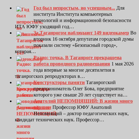
Год был непростым, но успешным...
Для
института Института компьютерных
технологий и информационной безопасности
ИТА ЮФУ уходящий год…
За Таганрогом наблюдают 149 видеокамер
Во
вторник 16 октября депутатам городской думы
показали систему «Безопасный город»,
которая…
Радио: точка. В Таганроге прекращена
работа проводного радиовещания
1 мая 2026
года впервые за многие десятилетия в
таганрогских репродукторах в…
Конструкторы памяти
Таганрогский
предприниматель Олег Бова, предприятие
которого уже свыше 20 лет существует на…
Анатолий НЕПОМНЯЩИЙ: В жизни много
вершин
Профессор ЮФУ Анатолий
Непомнящий – доктор педагогических наук,
кандидат технических наук. Профессор…