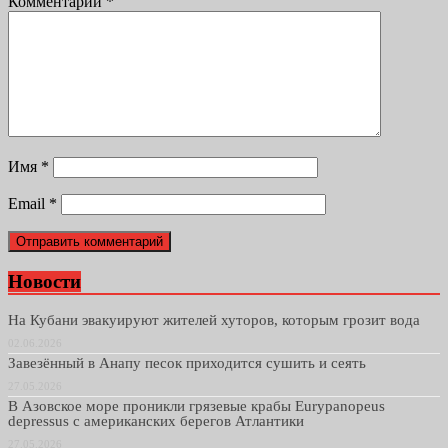
Комментарий
*
Имя
*
Email
*
Новости
На Кубани эвакуируют жителей хуторов, которым грозит вода
02.06.2026
Завезённый в Анапу песок приходится сушить и сеять
27.05.2026
В Азовское море проникли грязевые крабы Eurypanopeus
depressus с американских берегов Атлантики
27.05.2026