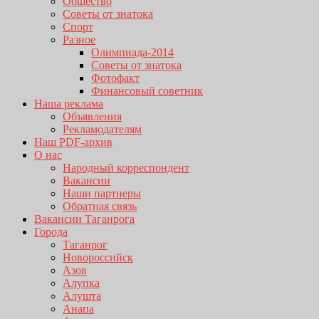
Общество
Советы от знатока
Спорт
Разное
Олимпиада-2014
Советы от знатока
Фотофакт
Финансовый советник
Наша реклама
Объявления
Рекламодателям
Наш PDF-архив
О нас
Народный корреспондент
Вакансии
Наши партнеры
Обратная связь
Вакансии Таганрога
Города
Таганрог
Новороссийск
Азов
Алупка
Алушта
Анапа