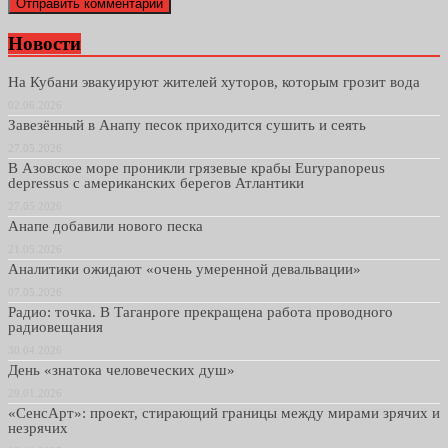
Новости
На Кубани эвакуируют жителей хуторов, которым грозит вода
02.06.2026
Завезённый в Анапу песок приходится сушить и сеять
27.05.2026
В Азовское море проникли грязевые крабы Eurypanopeus
depressus с американских берегов Атлантики
27.05.2026
Анапе добавили нового песка
21.05.2026
Аналитики ожидают «очень умеренной девальвации»
07.05.2026
Радио: точка. В Таганроге прекращена работа проводного
радиовещания
30.04.2026
День «знатока человеческих душ»
29.01.2026
«СенсАрт»: проект, стирающий границы между мирами зрячих и
незрячих