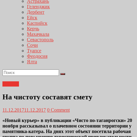
Астрахань
Геленджик
Дербент
Ейск
Каспийск
Керчь
Махачкала
Севастополь
Сочи
Туапсе
Феодосия
Ялта
Главная
На чистоту составят смету
11.12.2017
11.12.2017
0 Comment
«Новый курьер» в публикации «Чисто по-таганрогски» 20
ноября рассказывал о плачевном состоянии территории у
памятника-катера. На днях этот объект посетила рабочая
группа по повышению туристической привлекательности