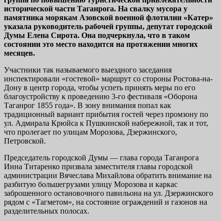
исторической части Таганрога. На свалку мусора у
памятника морякам Азовской военной флотилии «Катер»
указала руководитель рабочей группы, депутат городской
Думы Елена Сирота. Она подчеркнула, что в таком
состоянии это место находится на протяжении многих
месяцев.
Участники так называемого выездного заседания
инспектировали «гостевой» маршрут со стороны Ростова-на-
Дону в центр города, чтобы успеть принять меры по его
благоустройству к проведению 3-го фестиваля «Оборона
Таганрог 1855 года». В зону внимания попал как
традиционный вариант прибытия гостей через промзону по
ул. Адмирала Крюйса к Пушкинской набережной, так и тот,
что пролегает по улицам Морозова, Дзержинского,
Петровской.
Председатель городской Думы — глава города Таганрога
Инна Титаренко призвала заместителя главы городской
администрации Вячеслава Михайлова обратить внимание на
разбитую большегрузами улицу Морозова и каркас
заброшенного остановочного павильона на ул. Дзержинского
рядом с «Тагметом», на состояние ограждений и газонов на
разделительных полосах.