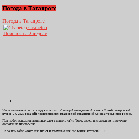
Погода в Таганроге
Погода в Таганроге
Gismeteo
Прогноз на 2 недели
Информационный портал содержит архив публикаций еженедельной газеты «Новый таганрогский
курьер». С 2023 года сайт поддерживается таганрогской организацией Союза журналистов России.
При любом использовании материалов с данного сайта (фото, видео, иллюстрации) на источник
обязательна гиперссылка.
На данном сайте может находиться информационная продукция категории 16+