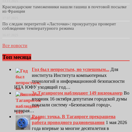
13.11.2025
Краснодарские таможенники нашли гашиш в почтовой посылке
из Франции
17.07.2025
По следам перегретой «Ласточки»: прокуратура проверит
соблюдение температурного режима
16.07.2025
Все новости
Топ месяца
Год был непростым, но успешным...
Для
института Института компьютерных
технологий и информационной безопасности
ИТА ЮФУ уходящий год…
За Таганрогом наблюдают 149 видеокамер
Во
вторник 16 октября депутатам городской думы
показали систему «Безопасный город»,
которая…
Радио: точка. В Таганроге прекращена
работа проводного радиовещания
1 мая 2026
года впервые за многие десятилетия в