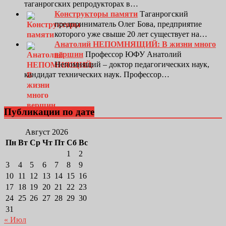
таганрогских репродукторах в…
Конструкторы памяти
Таганрогский
предприниматель Олег Бова, предприятие
которого уже свыше 20 лет существует на…
Анатолий НЕПОМНЯЩИЙ: В жизни много
вершин
Профессор ЮФУ Анатолий
Непомнящий – доктор педагогических наук,
кандидат технических наук. Профессор…
Публикации по дате
Август 2026
Пн
Вт
Ср
Чт
Пт
Сб
Вс
1
2
3
4
5
6
7
8
9
10
11
12
13
14
15
16
17
18
19
20
21
22
23
24
25
26
27
28
29
30
31
« Июл