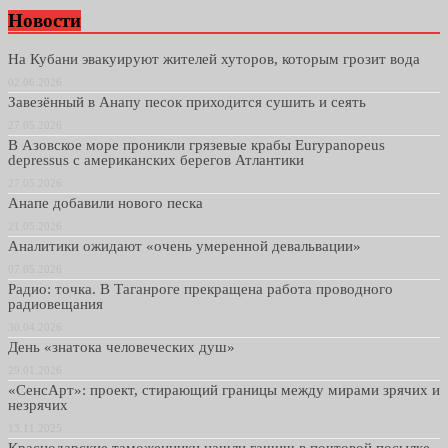
Новости
На Кубани эвакуируют жителей хуторов, которым грозит вода
02.06.2026
Завезённый в Анапу песок приходится сушить и сеять
27.05.2026
В Азовское море проникли грязевые крабы Eurypanopeus
depressus с американских берегов Атлантики
27.05.2026
Анапе добавили нового песка
21.05.2026
Аналитики ожидают «очень умеренной девальвации»
07.05.2026
Радио: точка. В Таганроге прекращена работа проводного
радиовещания
30.04.2026
День «знатока человеческих душ»
29.01.2026
«СенсАрт»: проект, стирающий границы между мирами зрячих и
незрячих
13.11.2025