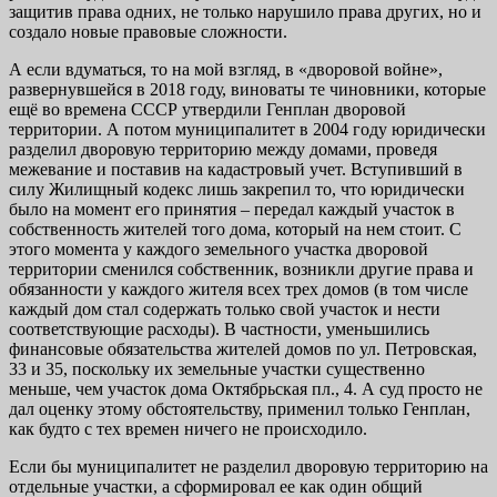
защитив права одних, не только нарушило права других, но и
создало новые правовые сложности.
А если вдуматься, то на мой взгляд, в «дворовой войне»,
развернувшейся в 2018 году, виноваты те чиновники, которые
ещё во времена СССР утвердили Генплан дворовой
территории. А потом муниципалитет в 2004 году юридически
разделил дворовую территорию между домами, проведя
межевание и поставив на кадастровый учет. Вступивший в
силу Жилищный кодекс лишь закрепил то, что юридически
было на момент его принятия – передал каждый участок в
собственность жителей того дома, который на нем стоит. С
этого момента у каждого земельного участка дворовой
территории сменился собственник, возникли другие права и
обязанности у каждого жителя всех трех домов (в том числе
каждый дом стал содержать только свой участок и нести
соответствующие расходы). В частности, уменьшились
финансовые обязательства жителей домов по ул. Петровская,
33 и 35, поскольку их земельные участки существенно
меньше, чем участок дома Октябрьская пл., 4. А суд просто не
дал оценку этому обстоятельству, применил только Генплан,
как будто с тех времен ничего не происходило.
Если бы муниципалитет не разделил дворовую территорию на
отдельные участки, а сформировал ее как один общий