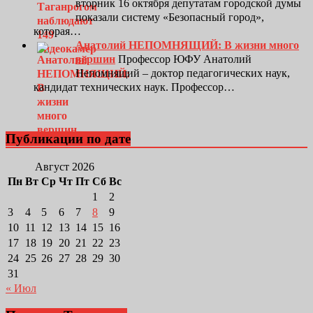
вторник 16 октября депутатам городской думы
показали систему «Безопасный город»,
которая…
Анатолий НЕПОМНЯЩИЙ: В жизни много
вершин
Профессор ЮФУ Анатолий
Непомнящий – доктор педагогических наук,
кандидат технических наук. Профессор…
Публикации по дате
Август 2026
Пн
Вт
Ср
Чт
Пт
Сб
Вс
1
2
3
4
5
6
7
8
9
10
11
12
13
14
15
16
17
18
19
20
21
22
23
24
25
26
27
28
29
30
31
« Июл