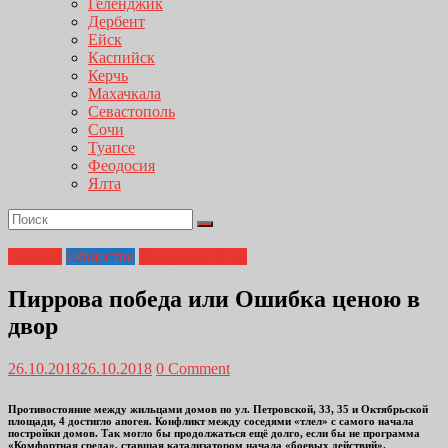
Геленджик
Дербент
Ейск
Каспийск
Керчь
Махачкала
Севастополь
Сочи
Туапсе
Феодосия
Ялта
Главная
Общество
Титаренко И.Н.
Пиррова победа или Ошибка ценою в
двор
26.10.2018
26.10.2018
0 Comment
Противостояние между жильцами домов по ул. Петровской, 33, 35 и Октябрьской
площади, 4 достигло апогея. Конфликт между соседями «тлел» с самого начала
постройки домов. Так могло бы продолжаться ещё долго, если бы не программа
«Комфортная среда», ставшая катализатором начала «боевых действий».