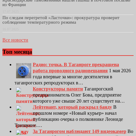
Краснодарские таможенники нашли гашиш в почтовой посылке
из Франции
17.07.2025
По следам перегретой «Ласточки»: прокуратура проверит
соблюдение температурного режима
16.07.2025
Все новости
Топ месяца
Радио: точка. В Таганроге прекращена
работа проводного радиовещания
1 мая 2026
года впервые за многие десятилетия в
таганрогских репродукторах в…
Конструкторы памяти
Таганрогский
предприниматель Олег Бова, предприятие
которого уже свыше 20 лет существует на…
Лейтенант, который раскрыл банду
В
прошлом номере «Новый курьер» начал
публикацию очерка о полковнике Леониде
Тришкине.…
За Таганрогом наблюдают 149 видеокамер
Во