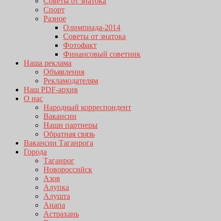
Советы от знатока
Спорт
Разное
Олимпиада-2014
Советы от знатока
Фотофакт
Финансовый советник
Наша реклама
Объявления
Рекламодателям
Наш PDF-архив
О нас
Народный корреспондент
Вакансии
Наши партнеры
Обратная связь
Вакансии Таганрога
Города
Таганрог
Новороссийск
Азов
Алупка
Алушта
Анапа
Астрахань