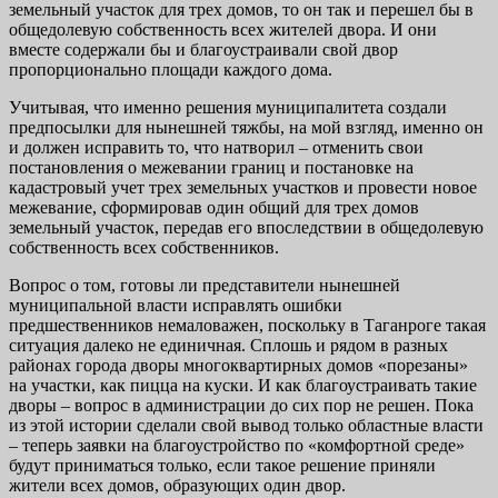
земельный участок для трех домов, то он так и перешел бы в
общедолевую собственность всех жителей двора. И они
вместе содержали бы и благоустраивали свой двор
пропорционально площади каждого дома.
Учитывая, что именно решения муниципалитета создали
предпосылки для нынешней тяжбы, на мой взгляд, именно он
и должен исправить то, что натворил – отменить свои
постановления о межевании границ и постановке на
кадастровый учет трех земельных участков и провести новое
межевание, сформировав один общий для трех домов
земельный участок, передав его впоследствии в общедолевую
собственность всех собственников.
Вопрос о том, готовы ли представители нынешней
муниципальной власти исправлять ошибки
предшественников немаловажен, поскольку в Таганроге такая
ситуация далеко не единичная. Сплошь и рядом в разных
районах города дворы многоквартирных домов «порезаны»
на участки, как пицца на куски. И как благоустраивать такие
дворы – вопрос в администрации до сих пор не решен. Пока
из этой истории сделали свой вывод только областные власти
– теперь заявки на благоустройство по «комфортной среде»
будут приниматься только, если такое решение приняли
жители всех домов, образующих один двор.