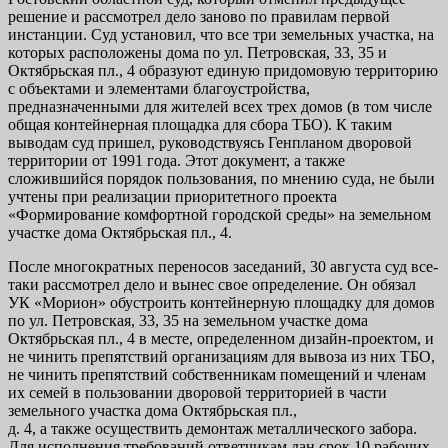
решение и рассмотрел дело заново по правилам первой
инстанции. Суд установил, что все три земельных участка, на
которых расположены дома по ул. Петровская, 33, 35 и
Октябрьская пл., 4 образуют единую придомовую территорию
с объектами и элементами благоустройства,
предназначенными для жителей всех трех домов (в том числе
общая контейнерная площадка для сбора ТБО). К таким
выводам суд пришел, руководствуясь Генпланом дворовой
территории от 1991 года. Этот документ, а также
сложившийся порядок пользования, по мнению суда, не были
учтены при реализации приоритетного проекта
«Формирование комфортной городской среды» на земельном
участке дома Октябрьская пл., 4.
После многократных переносов заседаний, 30 августа суд все-
таки рассмотрел дело и вынес свое определение. Он обязал
УК «Морион» обустроить контейнерную площадку для домов
по ул. Петровская, 33, 35 на земельном участке дома
Октябрьская пл., 4 в месте, определенном дизайн-проектом, и
не чинить препятствий организациям для вывоза из них ТБО,
не чинить препятствий собственникам помещений и членам
их семей в пользовании дворовой территорией в части
земельного участка дома Октябрьская пл.,
д. 4, а также осуществить демонтаж металлического забора.
Для исполнения требований ответчикам дан срок 10 рабочих