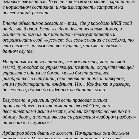
игровым элементам. То есть как можно дольше сохранить их
в нормальном состоянии и минимизировать затраты на
последующий ремонт.
Вполне объяснимое желание – там, где у каждого МКД свой
отдельный двор. Если же двор делят несколько домов, и
жители одного из них начинают благоустраивать и
огораживать свой «кусочек» без согласования с соседями, то
это неизбежно вызовет возмущение, что мы и видим в
данном случае.
Не принимая ничью сторону, все же отмечу, что, на мой
взгляд, руководство управляющей компании, осуществляющей
управление одним из домов, могло бы тщательнее
разобраться в ситуации, действовать иначе и, наверное,
этим предотвратить конфликт. Но… Конфликт в разгаре,
более того, дошло до судебных разбирательств.
Безусловно, в решении суда есть правовая оценка
произошедшего. Но как помирить людей? Тех, что
десятилетиями жили вместе, ходили беспрепятственно по
одному двору, а потом оказались разделены «забором раздора»
на «своих» и «чужих»?
Арбитров здесь быть не может. Помириться они должны
только сами. И никто им в этом не помощник. Со своей