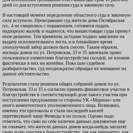
дней со дня вступления решения суда в законную силу.
В настоящий момент определение областного суда в законную
силу вступило. Проигравшие суд жители дома Октябрьская
пл., 4 не смирились с поражением, готовятся подать
надзорную жалобу и надеются, что вышестоящие суды примут
иное решение. Тем временем, истцами подано заявление на
выдачу исполнительного листа, и в ближайшее время
злополучный забор должен быть снесен. Таким образом,
жильцы домов по ул. Петровская, 33 и 35 завоевали право
пользоваться элементами благоустройства соседей, не вложив
фактически в них ни копейки. Пока шло судебное
разбирательство, суд неоднократно обращал их внимание на
данное обстоятельство.
Результатом стали решения общих собраний домов по ул.
Петровская, 33 и 35 о согласии принять финансовое участие в
благоустройстве в соответствующей доле такого участия при
поступлении предложения со стороны УК «Морион» или
иного компетентного уполномоченного лица. Возможно,
именно эти протоколы и стали последней каплей
перетянувшей чашу Фемиды в их пользу. Однако надо
отметить, что само по себе наличие данных документов еще
не означает, что жители данных домов когда-нибудь заплатят
свою долю участия в благоустройстве, так как непонятно, как