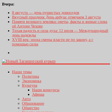
Вчера:
8 августа — день пушистых домоседов
Вкусный праздник День арбуза: отмечаем 3 августа
Памяти великого земляка: цветы, факты и живые слова
об Антоне Чехове
Тихая радость и сила духа: 12 июля — Международный
день надежды
XVIII век: эпоха смены власти не по закону, а с
помощью силы
Наши темы
Политика
Экономика
Культура
Наши конкурсы
Афиша
Авто
Образование
Общество