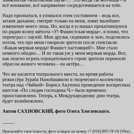
всё внимание, всё напряжение сосредотачивается на тебе.
Надо признаться, я упивался этим состоянием – ведь все,
затаив дыхание, смотрят только на меня, ловят малейшее
изменение моего лица. Но, когда я услышал прокатившуюся
по рядам волну шёпота «У! Фашистская морда», я понял, что
переиграл с паузой. Мои друзья, сидевшие в зале, поделились
потом, что про меня говорили зрители после спектакля:
«Какая мерзкая морда! Фашист настоящий!». Мне стало
немного обидно… И не такая уж у меня мерзкая морда. Вот,
как опасно играть отрицательного героя: зрители переносят
образ на живого человека – на актёра…
Что же касается театрального квеста, на время работы
режиссёра Зураба Нанобашвили и творческого коллектива
театра над «Чайкой» Бориса Акунина проведение воскресных
квестов «По следам господина Ч.» было временно
приостановлено. Теперь, к Международному дню театра,
будет возобновлено.
Антон САХНОВСКИЙ, фото Олега Хмелевского.
_____
Присылайте свои новости, фото и видео на номер +7 (918) 895-78-18 (Viber,