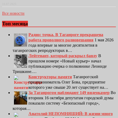
16.07.2025
Все новости
Топ месяца
Радио: точка. В Таганроге прекращена
работа проводного радиовещания
1 мая 2026
года впервые за многие десятилетия в
таганрогских репродукторах в…
Лейтенант, который раскрыл банду
В
прошлом номере «Новый курьер» начал
публикацию очерка о полковнике Леониде
Тришкине.…
Конструкторы памяти
Таганрогский
предприниматель Олег Бова, предприятие
которого уже свыше 20 лет существует на…
За Таганрогом наблюдают 149 видеокамер
Во
вторник 16 октября депутатам городской думы
показали систему «Безопасный город»,
которая…
Анатолий НЕПОМНЯЩИЙ: В жизни много