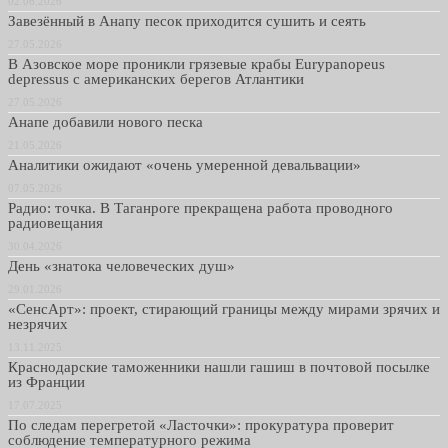
02.06.2026
Завезённый в Анапу песок приходится сушить и сеять
27.05.2026
В Азовское море проникли грязевые крабы Eurypanopeus
depressus с американских берегов Атлантики
27.05.2026
Анапе добавили нового песка
21.05.2026
Аналитики ожидают «очень умеренной девальвации»
07.05.2026
Радио: точка. В Таганроге прекращена работа проводного
радиовещания
30.04.2026
День «знатока человеческих душ»
29.01.2026
«СенсАрт»: проект, стирающий границы между мирами зрячих и
незрячих
13.11.2025
Краснодарские таможенники нашли гашиш в почтовой посылке
из Франции
17.07.2025
По следам перегретой «Ласточки»: прокуратура проверит
соблюдение температурного режима