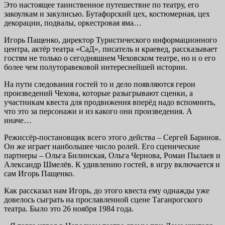
Это настоящее таинственное путешествие по театру, его
закоулкам и закулисью. Бутафорский цех, костюмерная, цех
декорации, подвалы, оркестровая яма…
Игорь Пащенко, директор Туристического информационного
центра, актёр театра «СаД», писатель и краевед, рассказывает
гостям не только о сегодняшнем Чеховском театре, но и о его
более чем полуторавековой интереснейшей истории.
На пути следования гостей то и дело появляются герои
произведений Чехова, которые разыгрывают сценки, а
участникам квеста для продвижения вперёд надо вспомнить,
что это за персонажи и из какого они произведения. А
иначе…
Режиссёр-постановщик всего этого действа – Сергей Баринов.
Он же играет наибольшее число ролей. Его сценические
партнеры – Ольга Билинская, Ольга Чернова, Роман Пылаев и
Александр Шмелёв. К удивлению гостей, в игру включается и
сам Игорь Пащенко.
Как рассказал нам Игорь, до этого квеста ему однажды уже
довелось сыграть на прославленной сцене Таганрогского
театра. Было это 26 ноября 1984 года.