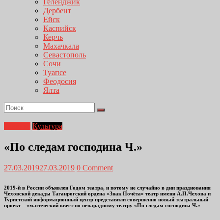
Геленджик
Дербент
Ейск
Каспийск
Керчь
Махачкала
Севастополь
Сочи
Туапсе
Феодосия
Ялта
Главная
Культура
«По следам господина Ч.»
27.03.2019
27.03.2019
0 Comment
2019-й в России объявлен Годом театра, и потому не случайно в дни празднования
Чеховской декады Таганрогский ордена «Знак Почёта» театр имени А.П.Чехова и
Туристский информационный центр представили совершенно новый театральный
проект – «магический квест по непарадному театру «По следам господина Ч.»