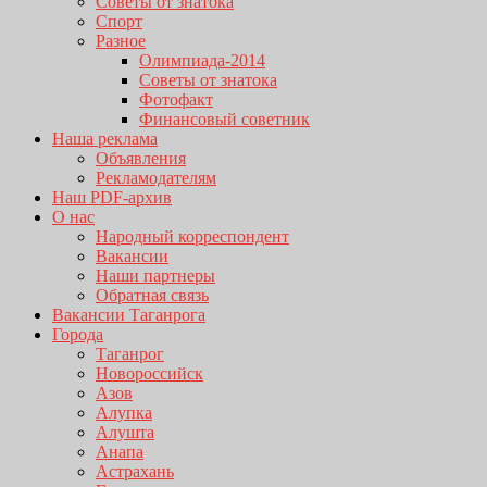
Советы от знатока
Спорт
Разное
Олимпиада-2014
Советы от знатока
Фотофакт
Финансовый советник
Наша реклама
Объявления
Рекламодателям
Наш PDF-архив
О нас
Народный корреспондент
Вакансии
Наши партнеры
Обратная связь
Вакансии Таганрога
Города
Таганрог
Новороссийск
Азов
Алупка
Алушта
Анапа
Астрахань