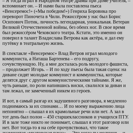
– Я тогда играл в Народном театре драмы при Доме учителя, –
вспоминает он. – И нами была поставлена пьеса
«Венсеремос!» («Мы победим!») Генриха Боровика про
переворот Пиночета в Чили. Режиссёром у нас был Борис
Осипович Потик, личность легендарная, уникальная. Ветеран
Великой Отечественной войны, без обеих ног. В свое время
был режиссёром Чеховского театра. Кстати, это именно он
поверил в талант Владислава Ветрова как актёра, и дал ему
путёвку в театральную жизнь.
В спектакле «Венсеремос» Влад Ветров играл молодого
коммуниста, а Наташа Бартенева – его подругу,
сочувствующую. Ну, а мне досталась роль молодого фашиста,
– продолжает Игорь. – И по ходу пьесы была такая сцена: на
диване сидят молодые коммунист и коммунистка, которые
делятся друг с другом коммунистическими тайнами. Я же,
чуть раньше, по роли напившись виски, свалился за диван и
там лежал, не замеченный никем из героев.
И вот, в самый разгар их задушевного разговора, я медленно
поднимаюсь за их спинами… И по моему выражению лица
непонятно – слышал я их крамольные речи или нет. А зал в
тот день был полон – 450 старшеклассников и учащихся ПТУ.
И в зале тоже никто не понимает, слышал я этот разговор или
нет. Вот тогда-то я на себе прочувствовал, что такое
знаменитая «мхатовская пауза»… Это когда ты молчишь – и