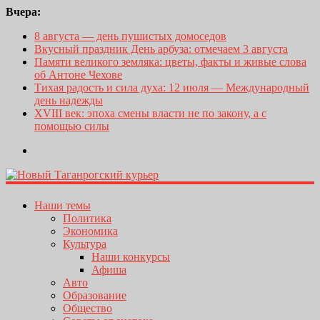
Вчера:
8 августа — день пушистых домоседов
Вкусный праздник День арбуза: отмечаем 3 августа
Памяти великого земляка: цветы, факты и живые слова
об Антоне Чехове
Тихая радость и сила духа: 12 июля — Международный
день надежды
XVIII век: эпоха смены власти не по закону, а с
помощью силы
Наши темы
Политика
Экономика
Культура
Наши конкурсы
Афиша
Авто
Образование
Общество