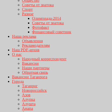
Общество
Советы от знатока
Спорт
Разное
Олимпиада-2014
Советы от знатока
Фотофакт
Финансовый советник
Наша реклама
Объявления
Рекламодателям
Наш PDF-архив
О нас
Народный корреспондент
Вакансии
Наши партнеры
Обратная связь
Вакансии Таганрога
Города
Таганрог
Новороссийск
Азов
Алупка
Алушта
Анапа