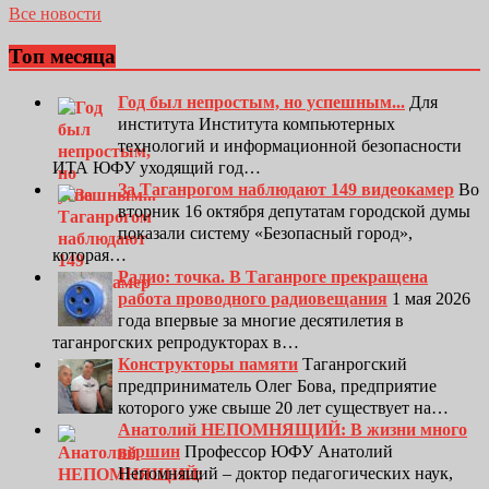
Все новости
Топ месяца
Год был непростым, но успешным...
Для
института Института компьютерных
технологий и информационной безопасности
ИТА ЮФУ уходящий год…
За Таганрогом наблюдают 149 видеокамер
Во
вторник 16 октября депутатам городской думы
показали систему «Безопасный город»,
которая…
Радио: точка. В Таганроге прекращена
работа проводного радиовещания
1 мая 2026
года впервые за многие десятилетия в
таганрогских репродукторах в…
Конструкторы памяти
Таганрогский
предприниматель Олег Бова, предприятие
которого уже свыше 20 лет существует на…
Анатолий НЕПОМНЯЩИЙ: В жизни много
вершин
Профессор ЮФУ Анатолий
Непомнящий – доктор педагогических наук,