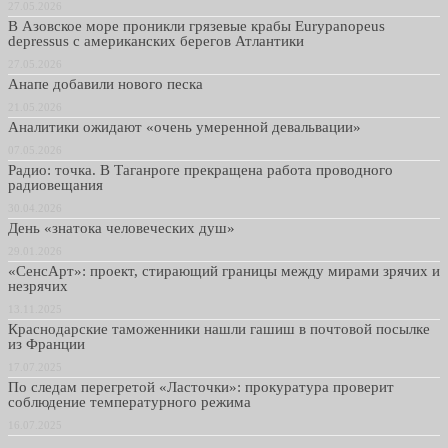
27.05.2026
В Азовское море проникли грязевые крабы Eurypanopeus
depressus с американских берегов Атлантики
27.05.2026
Анапе добавили нового песка
21.05.2026
Аналитики ожидают «очень умеренной девальвации»
07.05.2026
Радио: точка. В Таганроге прекращена работа проводного
радиовещания
30.04.2026
День «знатока человеческих душ»
29.01.2026
«СенсАрт»: проект, стирающий границы между мирами зрячих и
незрячих
13.11.2025
Краснодарские таможенники нашли гашиш в почтовой посылке
из Франции
17.07.2025
По следам перегретой «Ласточки»: прокуратура проверит
соблюдение температурного режима
16.07.2025