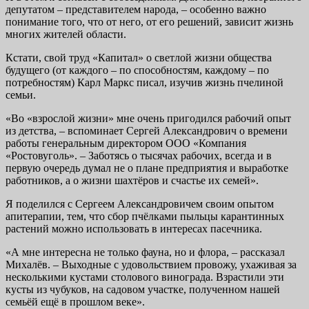
депутатом – представителем народа, – особенно важно
понимание того, что от него, от его решений, зависит жизнь
многих жителей области.
Кстати, свой труд «Капитал» о светлой жизни общества
будущего (от каждого – по способностям, каждому – по
потребностям) Карл Маркс писал, изучив жизнь пчелиной
семьи.
«Во «взрослой жизни» мне очень пригодился рабочий опыт
из детства, – вспоминает Сергей Александрович о времени
работы генеральным директором ООО «Компания
«Ростовуголь». – Заботясь о тысячах рабочих, всегда и в
первую очередь думал не о плане предприятия и выработке
работников, а о жизни шахтёров и счастье их семей».
Я поделился с Сергеем Александровичем своим опытом
апитерапии, тем, что сбор пчёлками пыльцы карантинных
растений можно использовать в интересах пасечника.
«А мне интересна не только фауна, но и флора, – рассказал
Михалёв. – Выходные с удовольствием провожу, ухаживая за
несколькими кустами столового винограда. Взрастили эти
кусты из чубуков, на садовом участке, полученном нашей
семьёй ещё в прошлом веке».