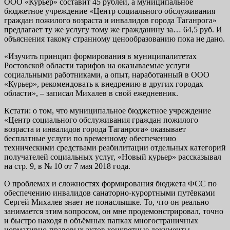
ООО «Курьер» составит 45 рублей, а муниципальное
бюджетное учреждение «Центр социального обслуживания
граждан пожилого возраста и инвалидов города Таганрога»
предлагает ту же услугу тому же гражданину за… 64,5 руб. И
объяснения такому странному ценообразованию пока не дано.
«Изучить принцип формирования в муниципалитетах
Ростовской области тарифов на оказываемые услуги
социальными работниками, а опыт, наработанный в ООО
«Курьер», рекомендовать к внедрению в других городах
области», – записал Михалев в свой ежедневник.
Кстати: о том, что муниципальное бюджетное учреждение
«Центр социального обслуживания граждан пожилого
возраста и инвалидов города Таганрога» оказывает
бесплатные услуги по временному обеспечению
техническими средствами реабилитации отдельных категорий
получателей социальных услуг, «Новый курьер» рассказывал
на стр. 9, в № 10 от 7 мая 2018 года.
О проблемах и сложностях формирования бюджета ФСС по
обеспечению инвалидов санаторно-курортными путёвками
Сергей Михалев знает не понаслышке. То, что он реально
занимается этим вопросом, он мне продемонстрировал, точно
и быстро находя в объёмных папках многостраничных
нормативно-правовых актов конкретные документы,