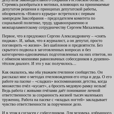
Стремясь разобраться в мотивах, влияющих на принимаемые
депутатом решения и принципах депутатской работы,
обозреватель «Нового курьера» встретился с первым
зампредом Заксобрания – председателем комитета по
социальной политике, труду, здравоохранению и
межпарламентскому сотрудничеству Сергеем Михалевым.
Первое, что я предложил Сергею Александровичу – «снять
пиджак». И, забыв, что я журналист, а он депутат, просто
поговорить «о жизни». Без шаблонов и предвзятости. Без
скрытого подвоха в заготовленных вопросах и без
категорично-однозначных подготовленных на них ответов, но
с обменом мнениями равнозначных собеседников в душевно-
тёплом диалоге. И это у нас получилось…
Как оказалось, мы оба уважаем пчелиное сообщество. Он
рассказал мне о методах пчеловождения его отца и деда. О его
работе на пасеке – «сладких» воспоминаниях детства, когда
множество пчёл «кусает», а бросить медовую рамку нельзя!
Ведь работа с живыми пчёлами даёт понимание личной
ответственности за сохранность жизней тысяч маленьких
тружениц. Работа на пасеке с «младых ногтей» закладывает
чувство ответственности за порученное дело.
И в этом я согласен с собеседником. Для человека, избранного