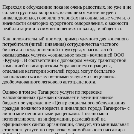
Переходя к обсуждению пока не очень радостных, но уже и не
сильно грустных вопросов, касающихся жизни людей с
инвалидностью, говорили о тарифах на социальные услуги, о
значимости санаторно-курортного оздоровления, о важности
реабилитации и взаимоотношениях инвалида и общества.
Как положительный пример, пример удачного для конечного
потребителя (читай: инвалида) сотрудничества частного
бизнеса и государственной структуры, я рассказал об
оказываемых услугах «социальное такси» компанией ООО
«Курьер». В соответствии с договором между транспортной
компанией и таганрогским Управлением соцзащиты,
отдельные категории жителей города могут бесплатно
воспользоваться качественными услугами специально-
дооборудованного легкового автотранспорта.
Однако в том же Таганроге услуги по перевозке
маломобильных граждан оказывает и муниципальное
бюджетное учреждение «Центр социального обслуживания
граждан пожилого возраста и инвалидов города Таганрога» с
лично мне непонятными расценками. Поясню мою
непонятливость: из информации, размещённой на
официальных сайтах организаций, следует, что минимальная
стоимость услуги по перевозке маломобильного пассажира