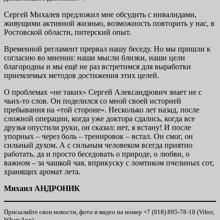
Сергей Михалев предложил мне обсудить с инвалидами,
живущими активной жизнью, возможность повторить у нас, в
Ростовской области, питерский опыт.
Временной регламент прервал нашу беседу. Но мы пришли к
согласию во мнении: наши мысли близки, наши цели
благородны и мы ещё не раз встретимся для выработки
приемлемых методов достижения этих целей.
О проблемах «не таких» Сергей Александрович знает не с
чьих-то слов. Он поделился со мной своей историей
пребывания на «той стороне». Несколько лет назад, после
сложной операции, когда уже доктора сдались, когда все
друзья опустили руки, он сказал: нет, я встану! И после
упорных – через боль – тренировок – встал. Он смог, он
сильный духом. А с сильным человеком всегда приятно
работать, да и просто беседовать о природе, о любви, о
важном – за чашкой чая, вприкуску с ломтиком пчелиных сот,
хранящих аромат лета.
Михаил АНДРОНИК
Присылайте свои новости, фото и видео на номер +7 (918) 895-78-18 (Viber,
WhatsApp).