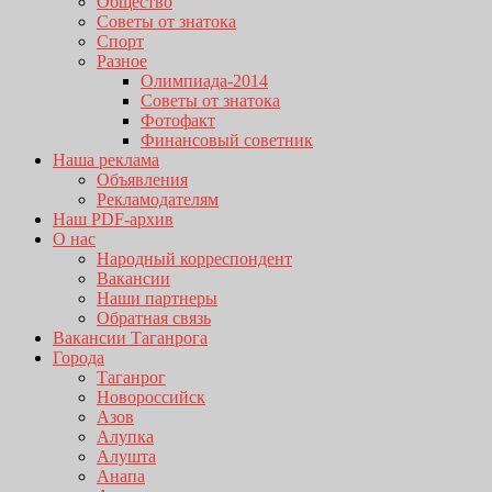
Общество
Советы от знатока
Спорт
Разное
Олимпиада-2014
Советы от знатока
Фотофакт
Финансовый советник
Наша реклама
Объявления
Рекламодателям
Наш PDF-архив
О нас
Народный корреспондент
Вакансии
Наши партнеры
Обратная связь
Вакансии Таганрога
Города
Таганрог
Новороссийск
Азов
Алупка
Алушта
Анапа