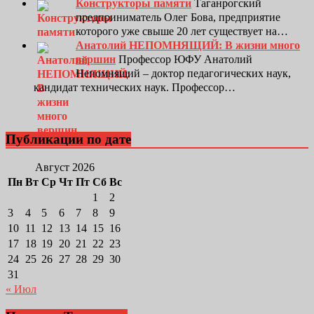
Конструкторы памяти
Таганрогский
предприниматель Олег Бова, предприятие
которого уже свыше 20 лет существует на…
Анатолий НЕПОМНЯЩИЙ: В жизни много
вершин
Профессор ЮФУ Анатолий
Непомнящий – доктор педагогических наук,
кандидат технических наук. Профессор…
Публикации по дате
Август 2026
Пн
Вт
Ср
Чт
Пт
Сб
Вс
1
2
3
4
5
6
7
8
9
10
11
12
13
14
15
16
17
18
19
20
21
22
23
24
25
26
27
28
29
30
31
« Июл