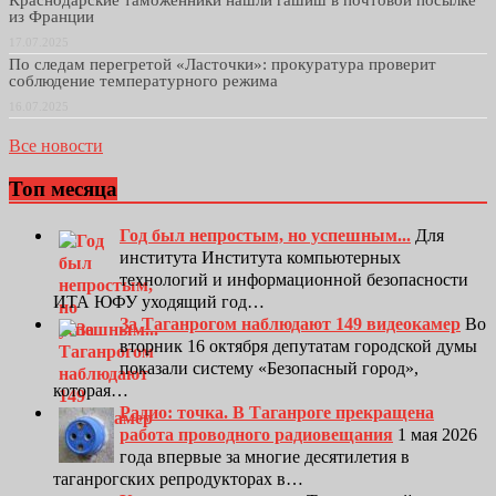
Краснодарские таможенники нашли гашиш в почтовой посылке
из Франции
17.07.2025
По следам перегретой «Ласточки»: прокуратура проверит
соблюдение температурного режима
16.07.2025
Все новости
Топ месяца
Год был непростым, но успешным...
Для
института Института компьютерных
технологий и информационной безопасности
ИТА ЮФУ уходящий год…
За Таганрогом наблюдают 149 видеокамер
Во
вторник 16 октября депутатам городской думы
показали систему «Безопасный город»,
которая…
Радио: точка. В Таганроге прекращена
работа проводного радиовещания
1 мая 2026
года впервые за многие десятилетия в
таганрогских репродукторах в…