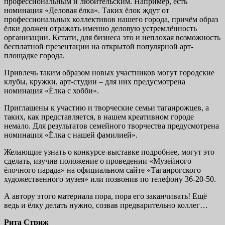
профессиональным и любительским. Например, есть
номинация «Деловая ёлка». Таких ёлок ждут от
профессиональных коллективов нашего города, причём образ
ёлки должен отражать именно деловую устремлённость
организации. Кстати, для бизнеса это и неплохая возможность
бесплатной презентации на открытой популярной арт-
площадке города.
Привлечь таким образом новых участников могут городские
клубы, кружки, арт-студии – для них предусмотрена
номинация «Ёлка с хобби».
Приглашены к участию и творческие семьи таганрожцев, а
таких, как представляется, в нашем креативном городе
немало. Для результатов семейного творчества предусмотрена
номинация «Ёлка с нашей фамилией».
Желающие узнать о конкурсе-выставке подробнее, могут это
сделать, изучив положение о проведении «Музейного
ёлочного парада» на официальном сайте «Таганрогского
художественного музея» или позвонив по телефону 36-20-50.
А автору этого материала пора, пора его заканчивать! Ещё
ведь и ёлку делать нужно, созвав предварительно коллег…
Рита Стриж