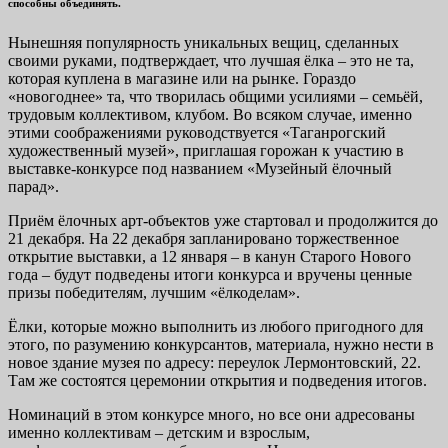
способны объединять.
Нынешняя популярность уникальных вещиц, сделанных
своими руками, подтверждает, что лучшая ёлка – это не та,
которая куплена в магазине или на рынке. Гораздо
«новогоднее» та, что творилась общими усилиями – семьёй,
трудовым коллективом, клубом. Во всяком случае, именно
этими соображениями руководствуется «Таганрогский
художественный музей», приглашая горожан к участию в
выставке-конкурсе под названием «Музейный ёлочный
парад».
Приём ёлочных арт-объектов уже стартовал и продолжится до
21 декабря. На 22 декабря запланировано торжественное
открытие выставки, а 12 января – в канун Старого Нового
года – будут подведены итоги конкурса и вручены ценные
призы победителям, лучшим «ёлкоделам».
Ёлки, которые можно выполнить из любого пригодного для
этого, по разумению конкурсантов, материала, нужно нести в
новое здание музея по адресу: переулок Лермонтовский, 22.
Там же состоятся церемонии открытия и подведения итогов.
Номинаций в этом конкурсе много, но все они адресованы
именно коллективам – детским и взрослым,