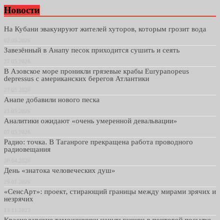
Новости
На Кубани эвакуируют жителей хуторов, которым грозит вода
02.06.2026
Завезённый в Анапу песок приходится сушить и сеять
27.05.2026
В Азовское море проникли грязевые крабы Eurypanopeus
depressus с американских берегов Атлантики
27.05.2026
Анапе добавили нового песка
21.05.2026
Аналитики ожидают «очень умеренной девальвации»
07.05.2026
Радио: точка. В Таганроге прекращена работа проводного
радиовещания
30.04.2026
День «знатока человеческих душ»
29.01.2026
«СенсАрт»: проект, стирающий границы между мирами зрячих и
незрячих
13.11.2025